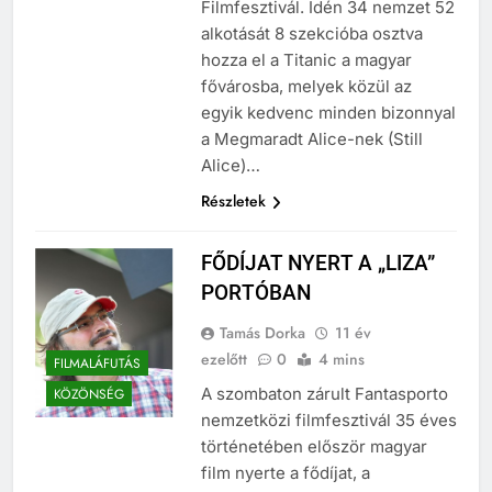
Filmfesztivál. Idén 34 nemzet 52
alkotását 8 szekcióba osztva
hozza el a Titanic a magyar
fővárosba, melyek közül az
egyik kedvenc minden bizonnyal
a Megmaradt Alice-nek (Still
Alice)…
Részletek
FŐDÍJAT NYERT A „LIZA”
PORTÓBAN
Tamás Dorka
11 év
ezelőtt
0
4 mins
FILMALÁFUTÁS
A szombaton zárult Fantasporto
KÖZÖNSÉG
nemzetközi filmfesztivál 35 éves
történetében először magyar
film nyerte a fődíjat, a