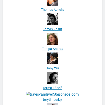
Thomas Achelis
Tomáš Vašut
Tompa Andrea
Tony Wu
Torma László
torytimperley