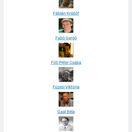
Fábián Kristóf
Fabó Gergő
Fóti Péter Csaba
Füzesi Viktória
Gaál Béla