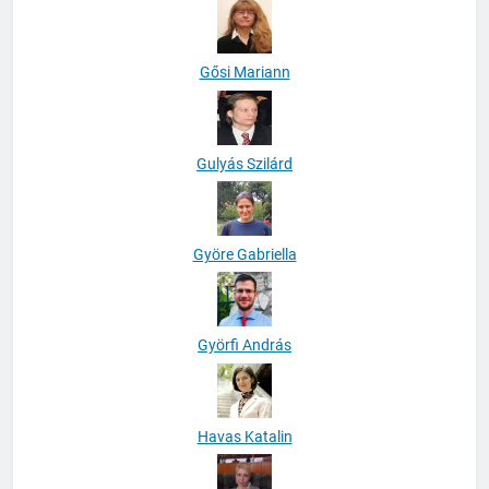
Gősi Mariann
Gulyás Szilárd
Györe Gabriella
Györfi András
Havas Katalin