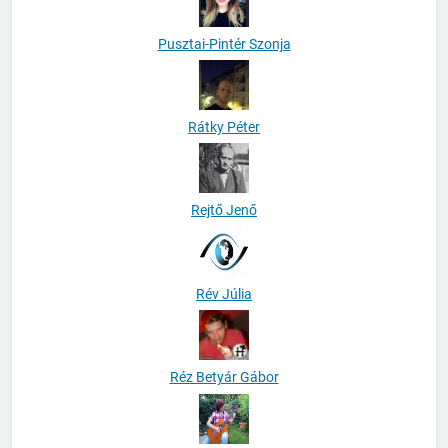
Pusztai-Pintér Szonja
Rátky Péter
Rejtő Jenő
Rév Júlia
Réz Betyár Gábor