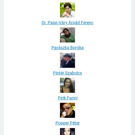
Dr. Papp-Váry Árpád Ferenc
Parászka Boróka
Pintér Szabolcs
Pirik Fanni
Popper Péter