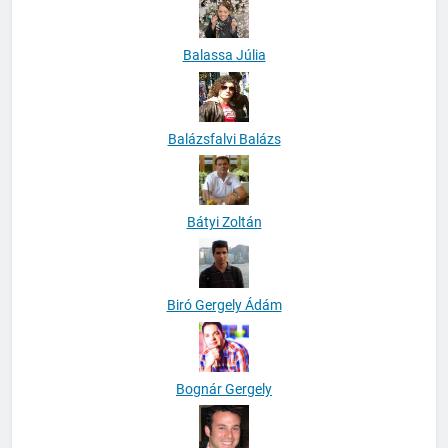
Balassa Júlia
Balázsfalvi Balázs
Bátyi Zoltán
Biró Gergely Ádám
Bognár Gergely