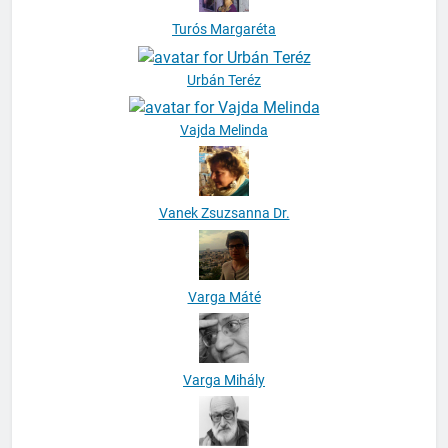
Turós Margaréta
Urbán Teréz
Vajda Melinda
Vanek Zsuzsanna Dr.
Varga Máté
Varga Mihály