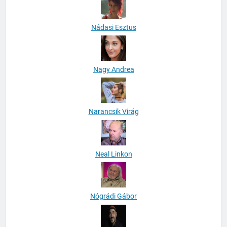
Nádasi Esztus
Nagy Andrea
Narancsik Virág
Neal Linkon
Nógrádi Gábor