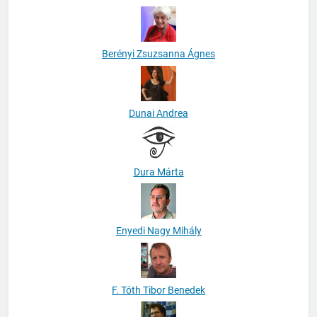
Berényi Zsuzsanna Ágnes
Dunai Andrea
Dura Márta
Enyedi Nagy Mihály
F. Tóth Tibor Benedek