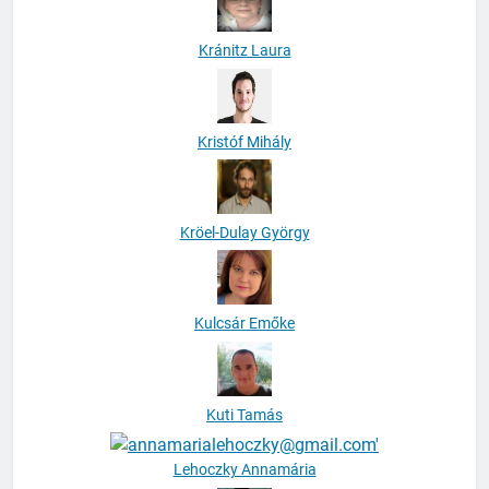
Kránitz Laura
Kristóf Mihály
Kröel-Dulay György
Kulcsár Emőke
Kuti Tamás
Lehoczky Annamária