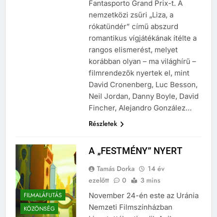
Fantasporto Grand Prix-t. A
nemzetközi zsűri „Liza, a
rókatündér” című abszurd
romantikus vígjátékának ítélte a
rangos elismerést, melyet
korábban olyan – ma világhírű –
filmrendezők nyertek el, mint
David Cronenberg, Luc Besson,
Neil Jordan, Danny Boyle, David
Fincher, Alejandro González…
Részletek
A „FESTMÉNY” NYERT
Tamás Dorka
14 év
ezelőtt
0
3 mins
FILMALÁFUTÁS
November 24-én este az Uránia
Nemzeti Filmszínházban
KÖZÖNSÉG