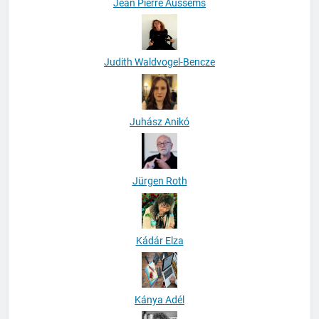
Jean Pierre Aussems
Judith Waldvogel-Bencze
Juhász Anikó
Jürgen Roth
Kádár Elza
Kánya Adél