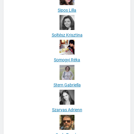
Sipos Lilla
Soltész Krisztina
Somogyi Réka
Stern Gabriella
Szarvas Adrienn