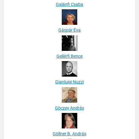
Galánfi Csaba
Gáspár Éva
Gellérfi Bence
Gianluigi Nuzzi
Göczey András
Göllner B. András