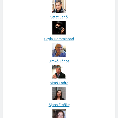
Setét Jenő
Seyla Hamminbad
Simkó János
Simó Endre
Sipos Emőke