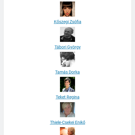
Kőszegi Zsófia
Tábori György
Tamás Dorka
Teket Regina
Thiele-Csekei Enikő