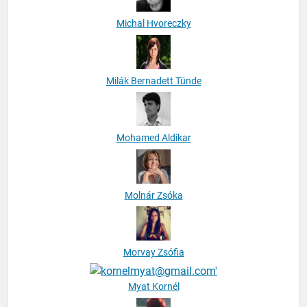
Michal Hvoreczky
Milák Bernadett Tünde
Mohamed Aldikar
Molnár Zsóka
Morvay Zsófia
Myat Kornél