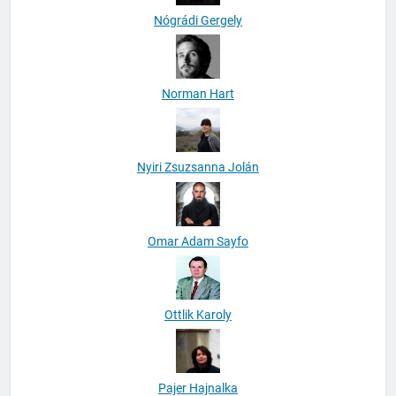
Nógrádi Gergely
Norman Hart
Nyiri Zsuzsanna Jolán
Omar Adam Sayfo
Ottlik Karoly
Pajer Hajnalka