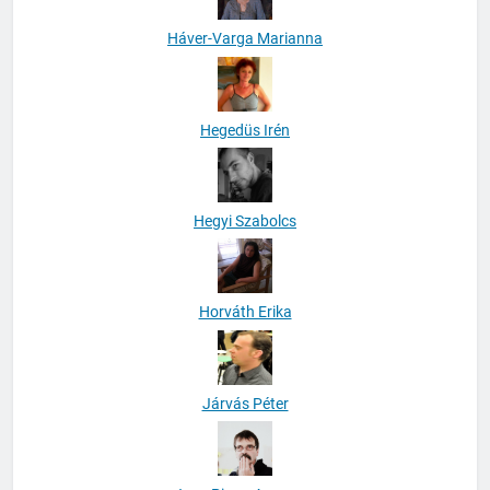
Háver-Varga Marianna
Hegedüs Irén
Hegyi Szabolcs
Horváth Erika
Járvás Péter