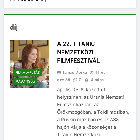
díj
A 22. TITANIC
NEMZETKÖZI
FILMFESZTIVÁL
Tamás Dorka
11 év
FILMALÁFUTÁS
ezelőtt
0
4 mins
KÖZÖNSÉG
április 10-18. között öt
helyszínen, az Uránia Nemzeti
Filmszínházban, az
Örökmozgóban, a Toldi moziban,
a Puskin moziban és az A38
hajón várja a közönséget a
Titanic Nemzetközi