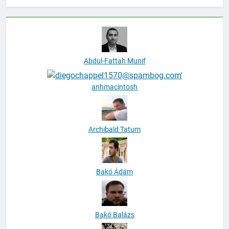
Abdul-Fattah Munif
anhmacintosh
Archibald Tatum
Bakó Ádám
Bakó Balázs