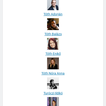
Tóth Adorján
Tóth Balázs
Tóth Enikő
Tóth Nóra Anna
Turóczi Ildikó