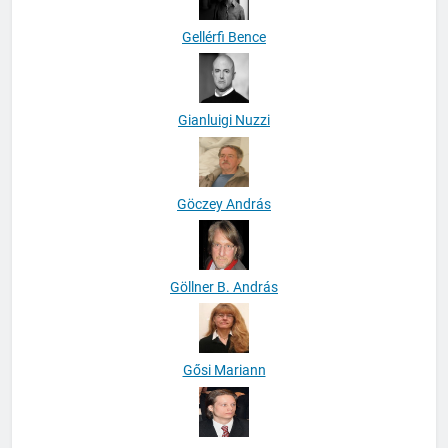
Gellérfi Bence
Gianluigi Nuzzi
Göczey András
Göllner B. András
Gősi Mariann