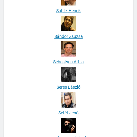
Sablik Henrik
Sándor Zsuzsa
Sebestyen Attila
Seres László
Setét Jenő