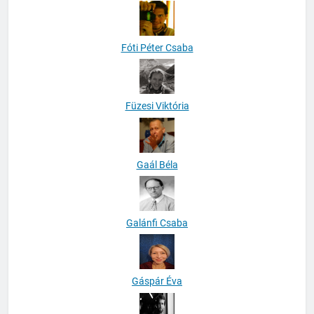
Fóti Péter Csaba
Füzesi Viktória
Gaál Béla
Galánfi Csaba
Gáspár Éva