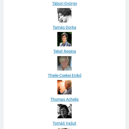
Tábori György
Tamás Dorka
Teket Regina
Thiele-Csekei Enikő
Thomas Achelis
Tomáš Vašut