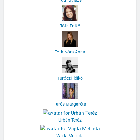
Tóth Enikő
Tóth Nóra Anna
Turóczi Ildikó
Turós Margaréta
Urbán Teréz
Vajda Melinda