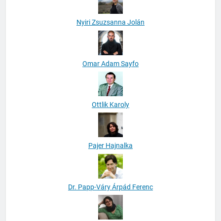
Nyiri Zsuzsanna Jolán
Omar Adam Sayfo
Ottlik Karoly
Pajer Hajnalka
Dr. Papp-Váry Árpád Ferenc