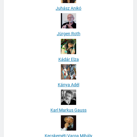
Juhász Anikó
Jürgen Roth
Kádár Elza
Kánya Adél
Karl Markus Gauss
Kecskeméti Varga Mihály