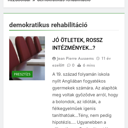
demokratikus rehabilitáció
JÓ ÖTLETEK, ROSSZ
INTÉZMÉNYEK…?
Jean Pierre Aussems
11 év
ezelőtt
0
6 mins
A 19. század folyamán iskola
PRESZTÍZS
nyílt Angliában fogyatékos
gyermekek számára. Az alapítók
meg voltak győződve arról, hogy
a bolondok, az idióták, a
félkegyelműek igenis
taníthatóak…Tény, nem pedig
hipotézis…. Ugyanebben a