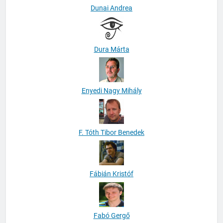
Dunai Andrea
Dura Márta
Enyedi Nagy Mihály
F. Tóth Tibor Benedek
Fábián Kristóf
Fabó Gergő