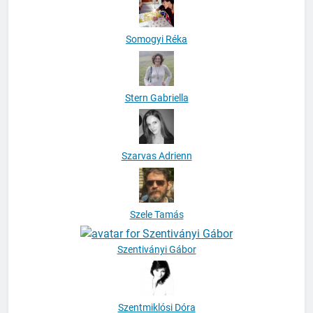
Somogyi Réka
Stern Gabriella
Szarvas Adrienn
Szele Tamás
Szentiványi Gábor
Szentmiklósi Dóra