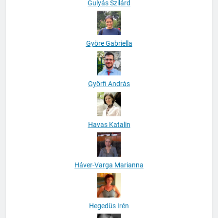
Gulyás Szilárd
Györe Gabriella
Györfi András
Havas Katalin
Háver-Varga Marianna
Hegedüs Irén