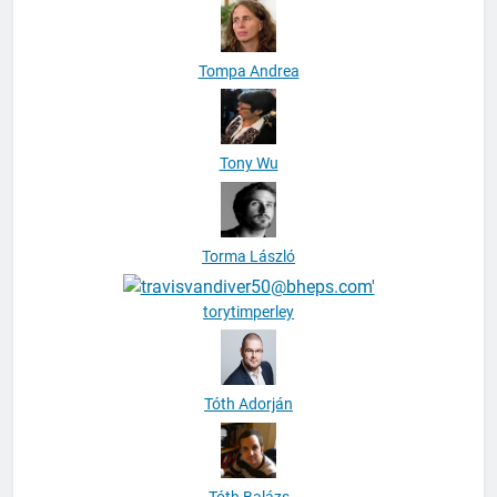
Tompa Andrea
Tony Wu
Torma László
torytimperley
Tóth Adorján
Tóth Balázs