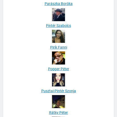
Parászka Boróka
Pintér Szabolcs
Pirik Fanni
Popper Péter
Pusztai-Pintér Szonja
Rátky Péter