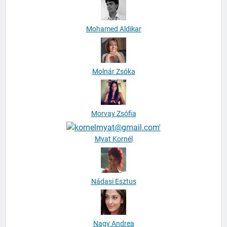
Mohamed Aldikar
Molnár Zsóka
Morvay Zsófia
Myat Kornél
Nádasi Esztus
Nagy Andrea