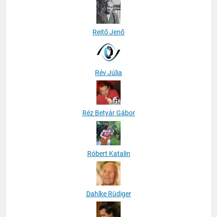
Rejtő Jenő
Rév Júlia
Réz Betyár Gábor
Róbert Katalin
Dahlke Rüdiger