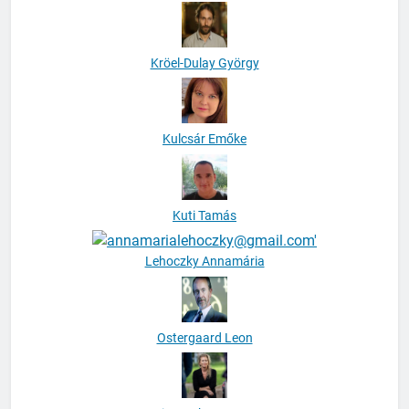
Kröel-Dulay György
Kulcsár Emőke
Kuti Tamás
Lehoczky Annamária
Ostergaard Leon