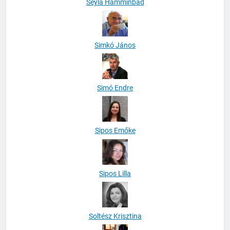
Seyla Hamminbad
Simkó János
Simó Endre
Sipos Emőke
Sipos Lilla
Soltész Krisztina