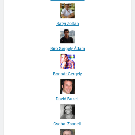
Bátyi Zoltán
Biró Gergely Ádám
Bognár Gergely
David Buzelli
Csabai Zsanett