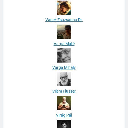
Vanek Zsuzsanna Dr.
Varga Máté
Varga Mihály
Vilem Flusser
Virág Pál