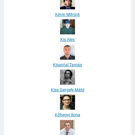
Kevin Mitnick
Kis Alex
Kisantal Tamás
Kiss Gergely Máté
Kőhegyi Ilona