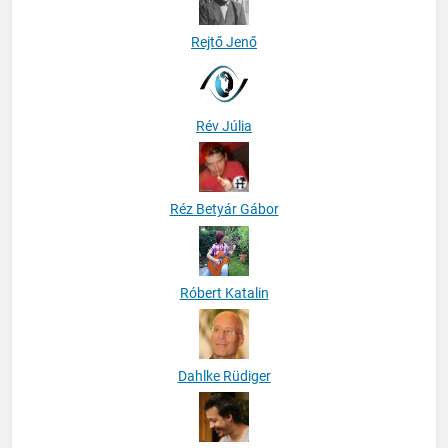
Rejtő Jenő
Rév Júlia
Réz Betyár Gábor
Róbert Katalin
Dahlke Rüdiger