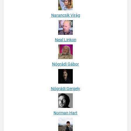
Narancsik Virág
Neal Linkon
Nógrádi Gábor
Nógrádi Gergely
Norman Hart