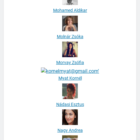
Mohamed Aldikar
Molnár Zsóka
Morvay Zsófia
Myat Kornél
Nádasi Esztus
Nagy Andrea