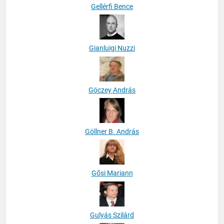
Gellérfi Bence
Gianluigi Nuzzi
Göczey András
Göllner B. András
Gősi Mariann
Gulyás Szilárd