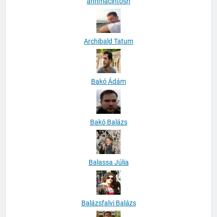
anhmacintosh
Archibald Tatum
Bakó Ádám
Bakó Balázs
Balassa Júlia
Balázsfalvi Balázs