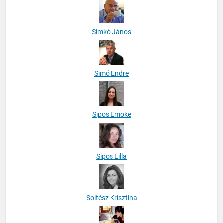
Simkó János
Simó Endre
Sipos Emőke
Sipos Lilla
Soltész Krisztina