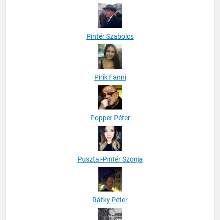
Pintér Szabolcs
Pirik Fanni
Popper Péter
Pusztai-Pintér Szonja
Rátky Péter