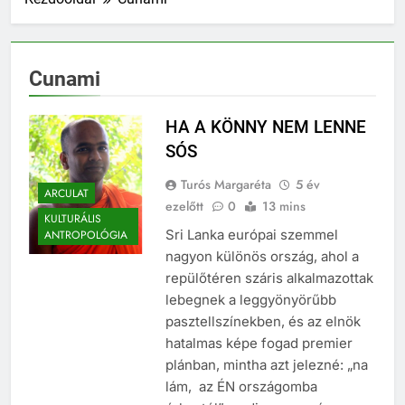
Cunami
HA A KÖNNY NEM LENNE
SÓS
Turós Margaréta
5 év
ARCULAT
ezelőtt
0
13 mins
KULTURÁLIS
Sri Lanka európai szemmel
ANTROPOLÓGIA
nagyon különös ország, ahol a
repülőtéren száris alkalmazottak
lebegnek a leggyönyörűbb
pasztellszínekben, és az elnök
hatalmas képe fogad premier
plánban, mintha azt jelezné: „na
lám, az ÉN országomba