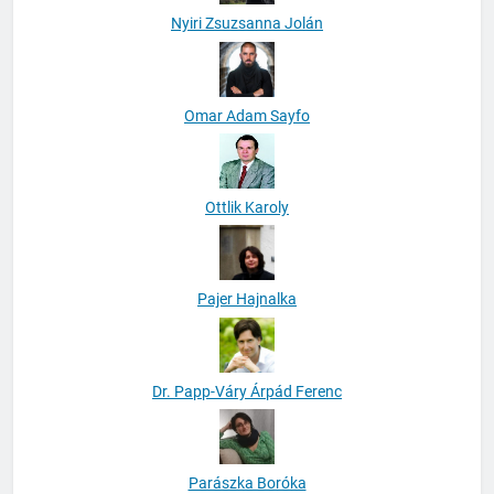
Nyiri Zsuzsanna Jolán
Omar Adam Sayfo
Ottlik Karoly
Pajer Hajnalka
Dr. Papp-Váry Árpád Ferenc
Parászka Boróka