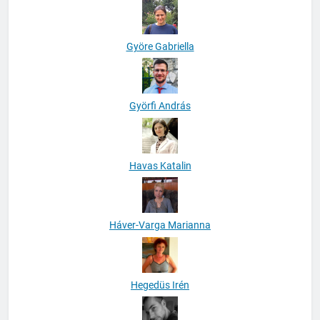
Györe Gabriella
Györfi András
Havas Katalin
Háver-Varga Marianna
Hegedüs Irén