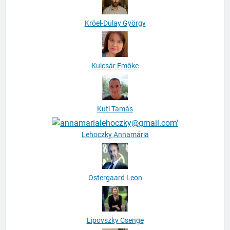
Kröel-Dulay György
Kulcsár Emőke
Kuti Tamás
Lehoczky Annamária
Ostergaard Leon
Lipovszky Csenge