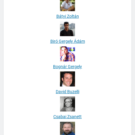
Bátyi Zoltán
Biró Gergely Ádám
Bognár Gergely
David Buzelli
Csabai Zsanett