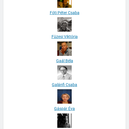
Fóti Péter Csaba
Füzesi Viktória
Gaál Béla
Galánfi Csaba
Gáspár Éva