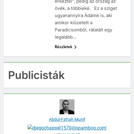
érkeztél”, pedig az ország az
övék, a többieké. Ez a sziget
ugyanannyira Ádámé is, aki
amikor kiűzetett a
Paradicsomból, rátalált egy
legalább…
Részletek
Publicisták
Abdul-Fattah Munif