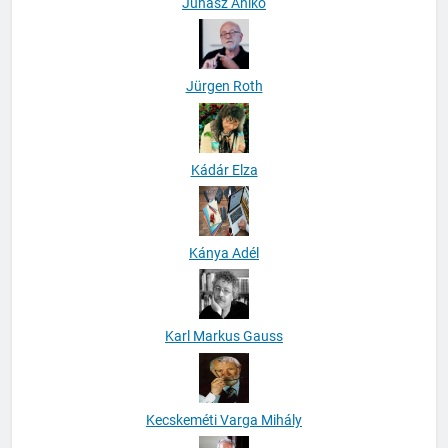
Juhász Anikó
Jürgen Roth
Kádár Elza
Kánya Adél
Karl Markus Gauss
Kecskeméti Varga Mihály