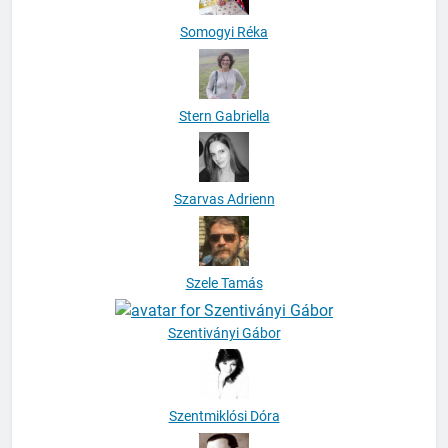
Somogyi Réka
Stern Gabriella
Szarvas Adrienn
Szele Tamás
Szentiványi Gábor
Szentmiklósi Dóra