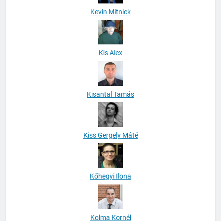
Kevin Mitnick
Kis Alex
Kisantal Tamás
Kiss Gergely Máté
Kőhegyi Ilona
Kolma Kornél