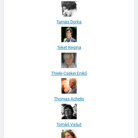
Tamás Dorka
Teket Regina
Thiele-Csekei Enikő
Thomas Achelis
Tomáš Vašut