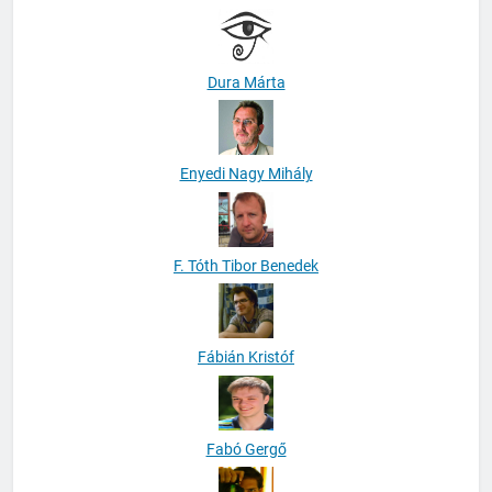
Dura Márta
Enyedi Nagy Mihály
F. Tóth Tibor Benedek
Fábián Kristóf
Fabó Gergő