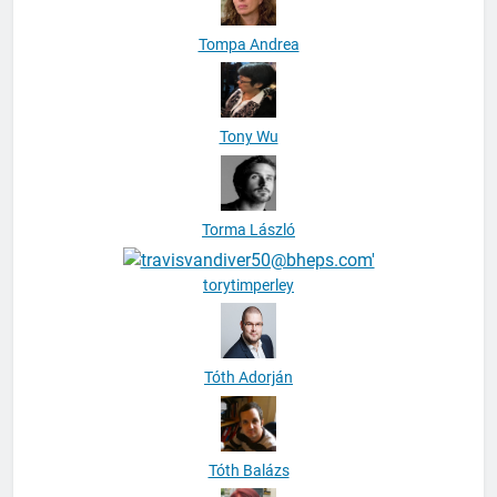
Tompa Andrea
Tony Wu
Torma László
torytimperley
Tóth Adorján
Tóth Balázs