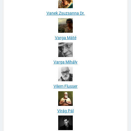
Vanek Zsuzsanna Dr.
Varga Máté
Varga Mihály
Vilem Flusser
Virág Pál