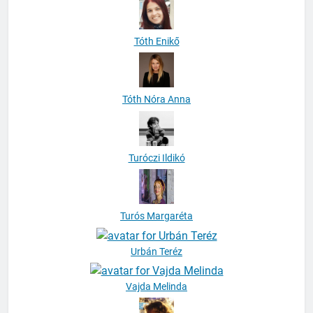
Tóth Enikő
Tóth Nóra Anna
Turóczi Ildikó
Turós Margaréta
Urbán Teréz
Vajda Melinda