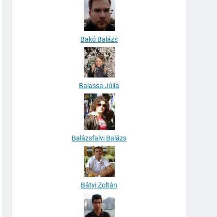
Bakó Balázs
Balassa Júlia
Balázsfalvi Balázs
Bátyi Zoltán