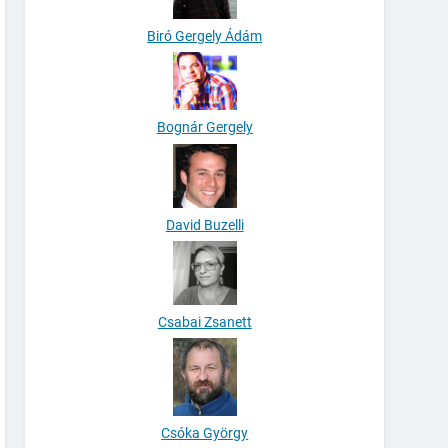
Biró Gergely Ádám
Bognár Gergely
David Buzelli
Csabai Zsanett
Csóka György