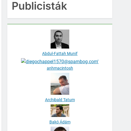
Publicisták
Abdul-Fattah Munif
anhmacintosh
Archibald Tatum
Bakó Ádám