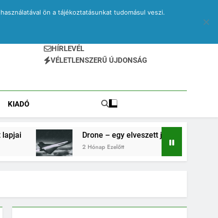
használatával ön a tájékoztatásunkat tudomásul veszi.
HÍRLEVÉL
VÉLETLENSZERŰ ÚJDONSÁG
KIADÓ
Drone – egy elveszett jegyzetfüzet kitépett lapjai
2 Hónap Ezelőtt