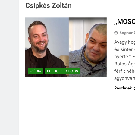
Csipkés Zoltán
,,MOS
Bognár 
Avagy hog
és sinter
nyerte.” 
Botos Ágn
férfit né
MÉDIA
PUBLIC RELATIONS
agyonvert
Részletek