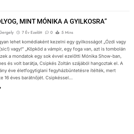
OLYOG, MINT MÓNIKA A GYILKOSRA”
Gergely
7 Év Ezelőtt
0
5 Mins
yan lehet komédiaként kezelni egy gyilkosságot „Ózdi vagy
 (sic!) vagy!” „Köpköd a vámpír, egy foga van, azt is tombolán
Ezek a mondatok egy sok évvel ezelőtti Mónika Show-ban,
es és volt barátja, Csipkés Zoltán szájából hangoztak el. A
hány éve életfogytiglani fegyházbüntetésre ítélték, mert
e 16 éves barátnőjét. Csipkéssel…