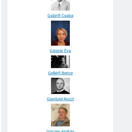
Galánfi Csaba
Gáspár Éva
Gellérfi Bence
Gianluigi Nuzzi
Göczey András