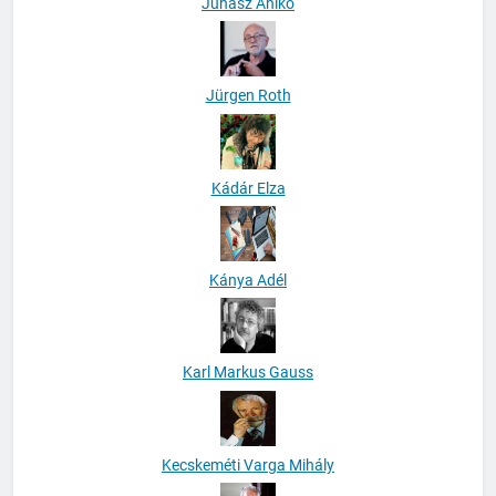
Juhász Anikó
Jürgen Roth
Kádár Elza
Kánya Adél
Karl Markus Gauss
Kecskeméti Varga Mihály