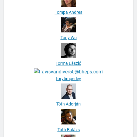
Tompa Andrea
Tony Wu
Torma László
torytimperley
Tóth Adorján
Tóth Balázs