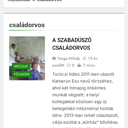
családorvos
A SZABADÚSZÓ
CSALÁDORVOS
Varga Mihály
12 év
ezelőtt
0
7 mins
ARCULAT
Turóczi Ildikó 2011-ben utazott
PÉLDATÁR
Kamerun Esu nevű törzséhez,
ahol két hónapig önkéntes
munkát végzett; a helyi
kollégákkal közösen egy új
betegellátó intézményt hoztak
létre. 2013-ban ismét odautazott,
célja ezúttal a „kórház” bővítése,