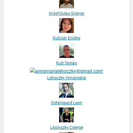
Kröel-Dulay György
Kulcsár Emőke
Kuti Tamás
Lehoczky Annamária
Ostergaard Leon
Lipovszky Csenge