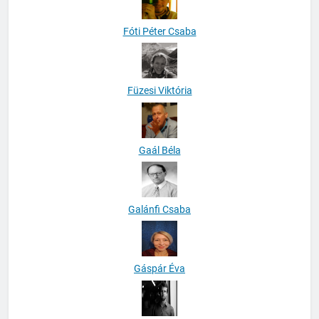
Fóti Péter Csaba
Füzesi Viktória
Gaál Béla
Galánfi Csaba
Gáspár Éva