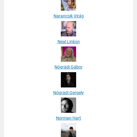
Narancsik Virág
Neal Linkon
Nógrádi Gábor
Nógrádi Gergely
Norman Hart