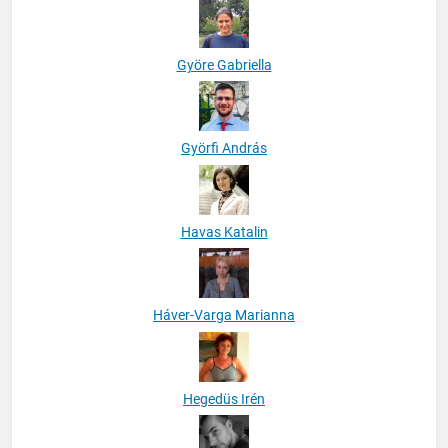
Györe Gabriella
Györfi András
Havas Katalin
Háver-Varga Marianna
Hegedüs Irén