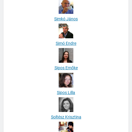
Simkó János
Simó Endre
Sipos Emőke
Sipos Lilla
Soltész Krisztina