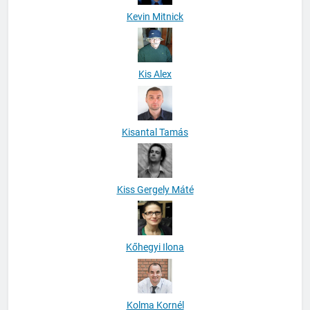
Kevin Mitnick
Kis Alex
Kisantal Tamás
Kiss Gergely Máté
Kőhegyi Ilona
Kolma Kornél