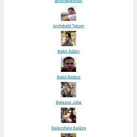
anhmacintosh
Archibald Tatum
Bakó Ádám
Bakó Balázs
Balassa Júlia
Balázsfalvi Balázs