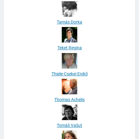
Tamás Dorka
Teket Regina
Thiele-Csekei Enikő
Thomas Achelis
Tomáš Vašut