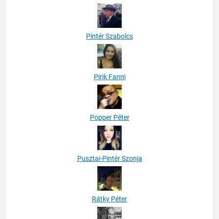
Pintér Szabolcs
Pirik Fanni
Popper Péter
Pusztai-Pintér Szonja
Rátky Péter