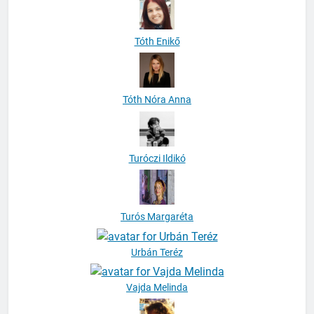
Tóth Enikő
Tóth Nóra Anna
Turóczi Ildikó
Turós Margaréta
Urbán Teréz
Vajda Melinda