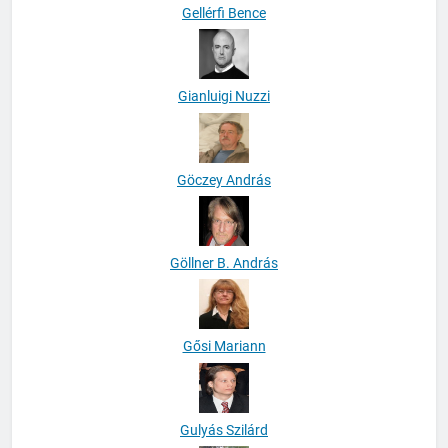
Gellérfi Bence
Gianluigi Nuzzi
Göczey András
Göllner B. András
Gősi Mariann
Gulyás Szilárd