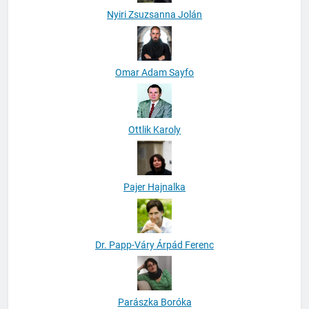
Nyiri Zsuzsanna Jolán
Omar Adam Sayfo
Ottlik Karoly
Pajer Hajnalka
Dr. Papp-Váry Árpád Ferenc
Parászka Boróka