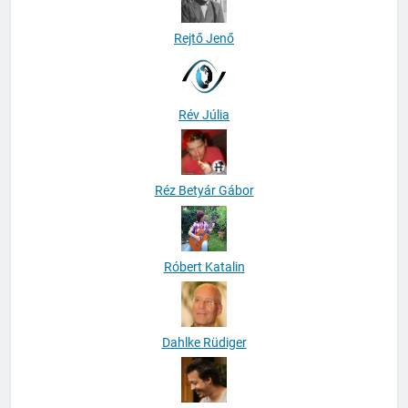
Rejtő Jenő
Rév Júlia
Réz Betyár Gábor
Róbert Katalin
Dahlke Rüdiger