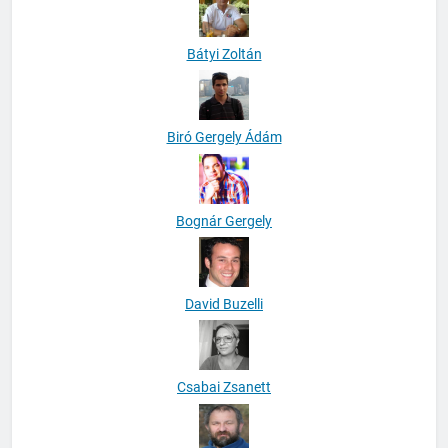
Bátyi Zoltán
Biró Gergely Ádám
Bognár Gergely
David Buzelli
Csabai Zsanett