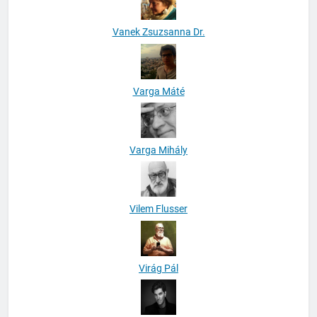
Vanek Zsuzsanna Dr.
Varga Máté
Varga Mihály
Vilem Flusser
Virág Pál