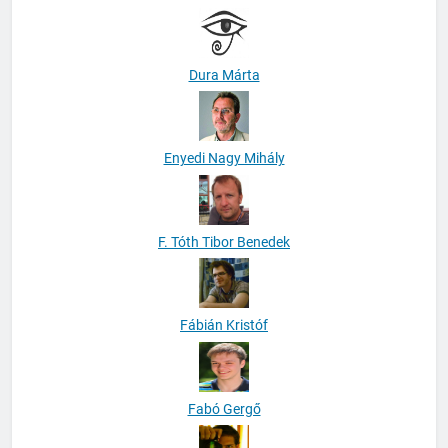
Dura Márta
Enyedi Nagy Mihály
F. Tóth Tibor Benedek
Fábián Kristóf
Fabó Gergő