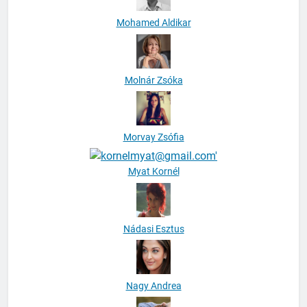
Mohamed Aldikar
Molnár Zsóka
Morvay Zsófia
Myat Kornél
Nádasi Esztus
Nagy Andrea