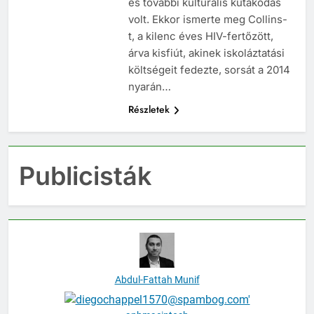
és további kulturális kutakodás
volt. Ekkor ismerte meg Collins-
t, a kilenc éves HIV-fertőzött,
árva kisfiút, akinek iskoláztatási
költségeit fedezte, sorsát a 2014
nyarán…
Részletek
Publicisták
Abdul-Fattah Munif