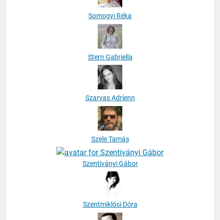
Somogyi Réka
Stern Gabriella
Szarvas Adrienn
Szele Tamás
Szentiványi Gábor
Szentmiklósi Dóra