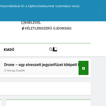
használatával ön a tájékoztatásunkat tudomásul veszi.
HÍRLEVÉL
VÉLETLENSZERŰ ÚJDONSÁG
KIADÓ
elveszett jegyzetfüzet kitépett lapjai
PRINA és
2 Hónap Ez