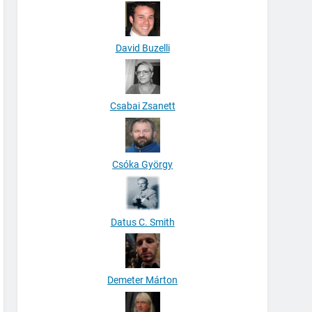
David Buzelli
Csabai Zsanett
Csóka György
Datus C. Smith
Demeter Márton