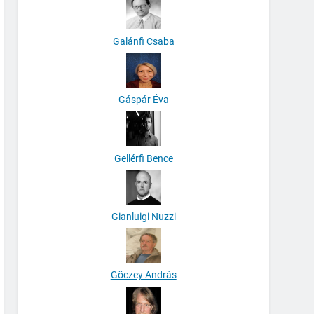
Galánfi Csaba
Gáspár Éva
Gellérfi Bence
Gianluigi Nuzzi
Göczey András