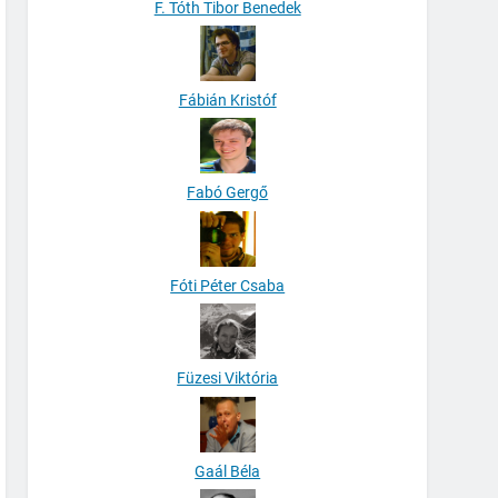
F. Tóth Tibor Benedek
Fábián Kristóf
Fabó Gergő
Fóti Péter Csaba
Füzesi Viktória
Gaál Béla