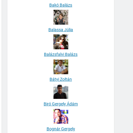
Bakó Balázs
Balassa Júlia
Balázsfalvi Balázs
Bátyi Zoltán
Biró Gergely Ádám
Bognár Gergely