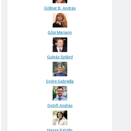
Göllner B. András
Gősi Mariann
Gulyás Szilárd
Györe Gabriella
Györfi András
Havas Katalin