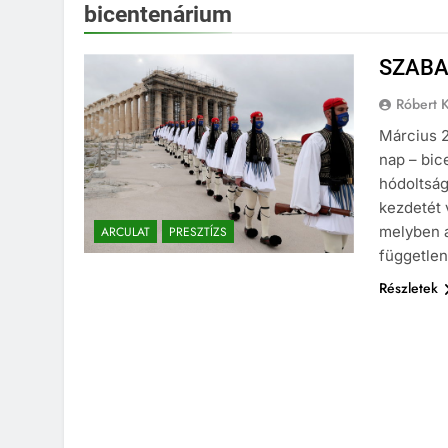
bicentenárium
SZABA
Róbert K
Március 2
nap – bic
hódoltság
kezdetét 
melyben a
ARCULAT
PRESZTÍZS
függetle
Részletek