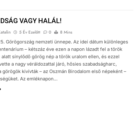
DSÁG VAGY HALÁL!
atalin
5 Év Ezelőtt
0
8 Mins
5. Görögország nemzeti ünnepe. Az idei dátum különleges
entenárium – kétszáz éve ezen a napon lázadt fel a török
 alatt sínylődő görög nép a török uralom ellen, és ezzel
vette a nagy véráldozattal járó, hősies szabadságharc,
 görögök kivívták – az Oszmán Birodalom első népeként –
nségüket. Az emléknapon…