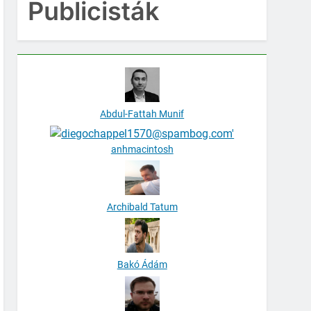
Publicisták
Abdul-Fattah Munif
anhmacintosh
Archibald Tatum
Bakó Ádám