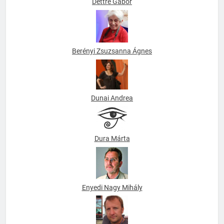
Dettre Gábor
Berényi Zsuzsanna Ágnes
Dunai Andrea
Dura Márta
Enyedi Nagy Mihály