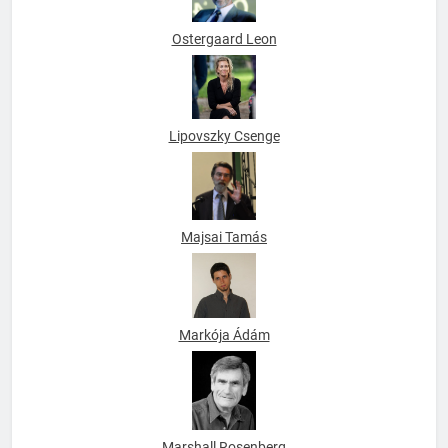
Ostergaard Leon
Lipovszky Csenge
Majsai Tamás
Markója Ádám