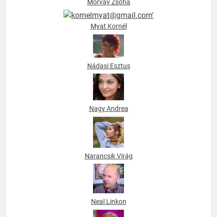
Morvay Zsófia
Myat Kornél
Nádasi Esztus
Nagy Andrea
Narancsik Virág
Neal Linkon