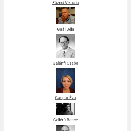
Füzesi Viktória
Gaál Béla
Galánfi Csaba
Gáspár Éva
Gellérfi Bence