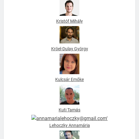
Kristóf Mihály
Kröel-Dulay György
Kulcsár Emőke
Kuti Tamás
Lehoczky Annamária