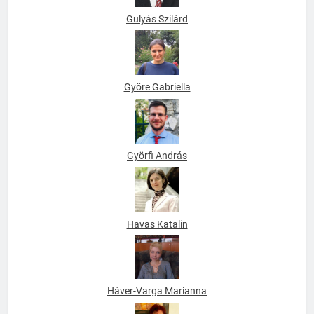
Gulyás Szilárd
Györe Gabriella
Györfi András
Havas Katalin
Háver-Varga Marianna