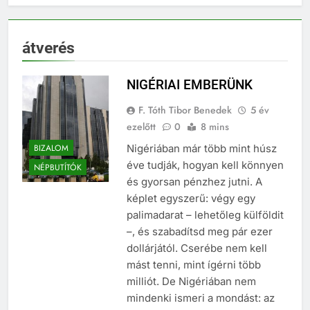
átverés
NIGÉRIAI EMBERÜNK
F. Tóth Tibor Benedek
5 év
ezelőtt
0
8 mins
BIZALOM
Nigériában már több mint húsz
éve tudják, hogyan kell könnyen
NÉPBUTÍTÓK
és gyorsan pénzhez jutni. A
képlet egyszerű: végy egy
palimadarat – lehetőleg külföldit
–, és szabadítsd meg pár ezer
dollárjától. Cserébe nem kell
mást tenni, mint ígérni több
milliót. De Nigériában nem