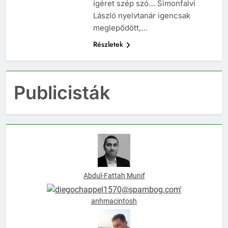
mindenki ismeri a mondást: az
ígéret szép szó… Simonfalvi
László nyelvtanár igencsak
meglepődött,…
Részletek
Publicisták
Abdul-Fattah Munif
anhmacintosh