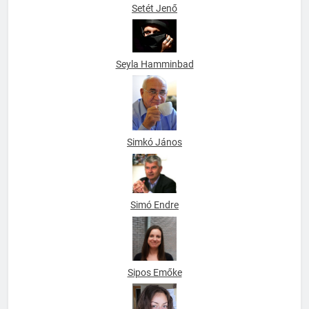
Setét Jenő
Seyla Hamminbad
Simkó János
Simó Endre
Sipos Emőke