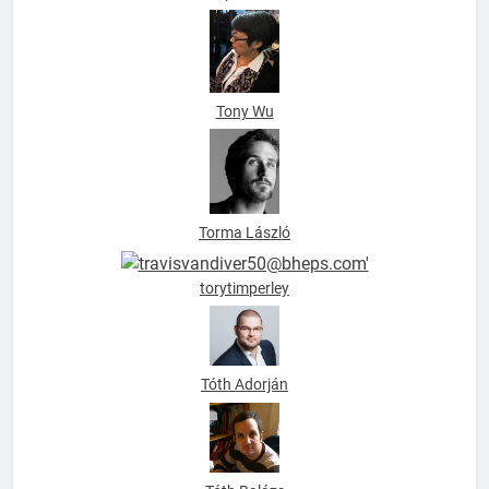
Tompa Andrea
Tony Wu
Torma László
torytimperley
Tóth Adorján