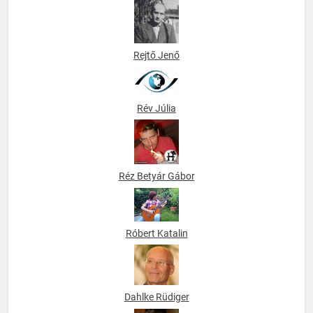
Rátky Péter
Rejtő Jenő
Rév Júlia
Réz Betyár Gábor
Róbert Katalin
Dahlke Rüdiger