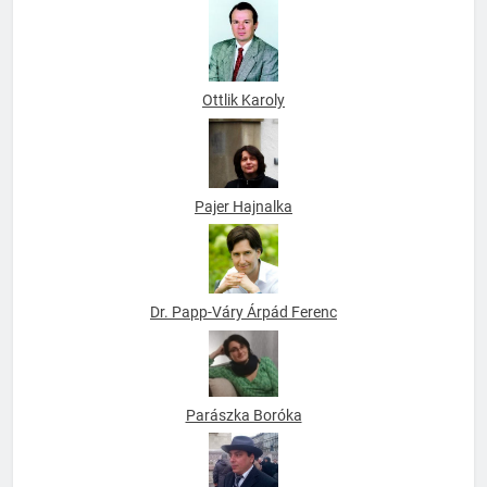
Omar Adam Sayfo
Ottlik Karoly
Pajer Hajnalka
Dr. Papp-Váry Árpád Ferenc
Parászka Boróka