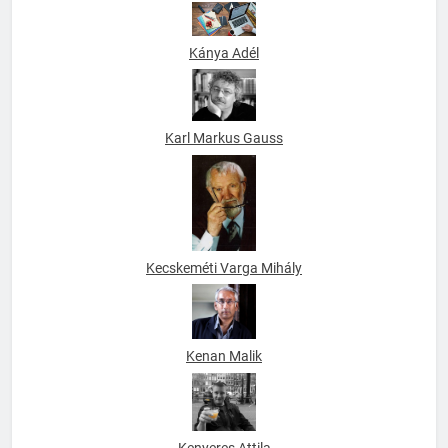
Kádár Elza
Kánya Adél
Karl Markus Gauss
Kecskeméti Varga Mihály
Kenan Malik