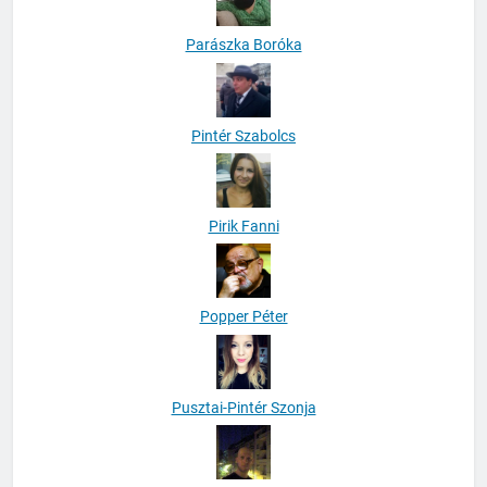
Parászka Boróka
Pintér Szabolcs
Pirik Fanni
Popper Péter
Pusztai-Pintér Szonja