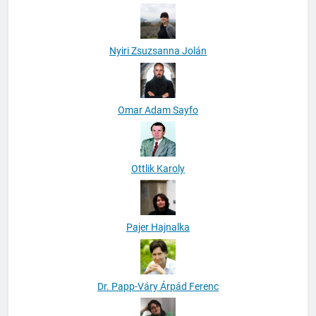
Nyiri Zsuzsanna Jolán
Omar Adam Sayfo
Ottlik Karoly
Pajer Hajnalka
Dr. Papp-Váry Árpád Ferenc