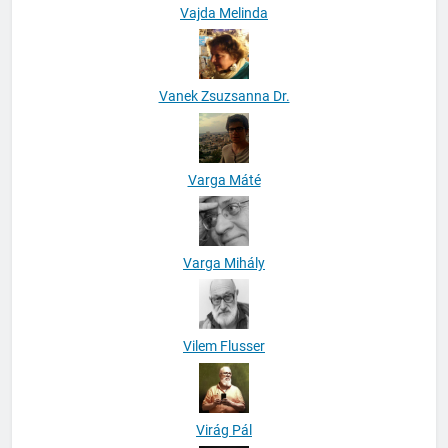
Vajda Melinda
Vanek Zsuzsanna Dr.
Varga Máté
Varga Mihály
Vilem Flusser
Virág Pál