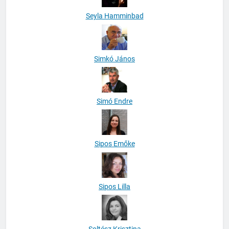
Seyla Hamminbad
Simkó János
Simó Endre
Sipos Emőke
Sipos Lilla