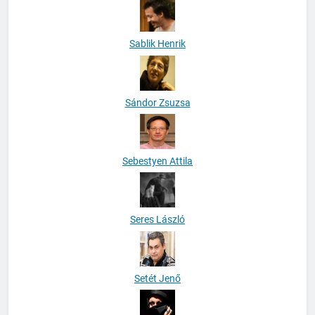
Sablik Henrik
Sándor Zsuzsa
Sebestyen Attila
Seres László
Setét Jenő