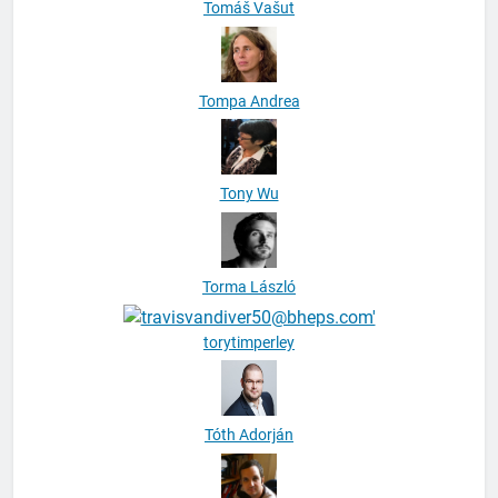
Tomáš Vašut
Tompa Andrea
Tony Wu
Torma László
torytimperley
Tóth Adorján