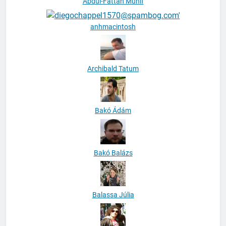
Abdul-Fattah Munif
anhmacintosh
Archibald Tatum
Bakó Ádám
Bakó Balázs
Balassa Júlia