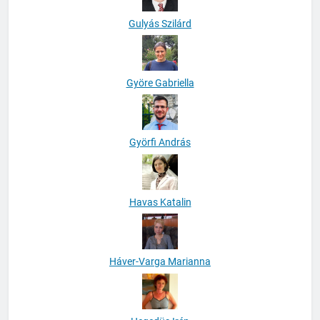
Gulyás Szilárd
Györe Gabriella
Györfi András
Havas Katalin
Háver-Varga Marianna