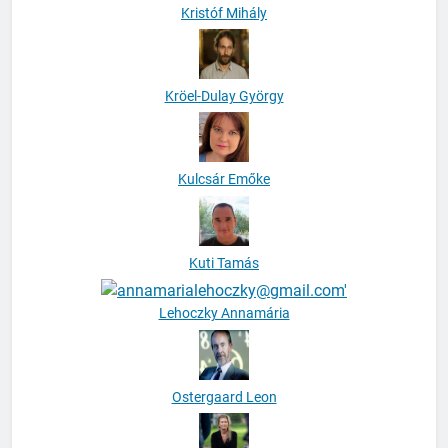
Kristóf Mihály
Kröel-Dulay György
Kulcsár Emőke
Kuti Tamás
Lehoczky Annamária
Ostergaard Leon