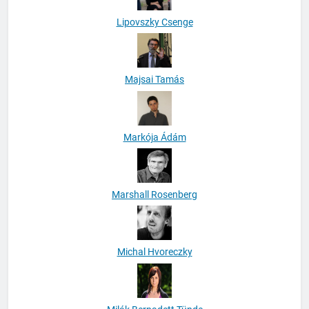
Lipovszky Csenge
Majsai Tamás
Markója Ádám
Marshall Rosenberg
Michal Hvoreczky