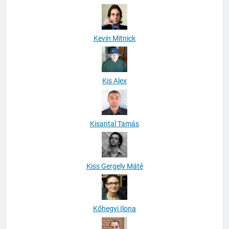
Kevin Mitnick
Kis Alex
Kisantal Tamás
Kiss Gergely Máté
Kőhegyi Ilona