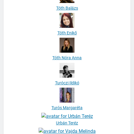
Tóth Balázs
Tóth Enikő
Tóth Nóra Anna
Turóczi Ildikó
Turós Margaréta
Urbán Teréz