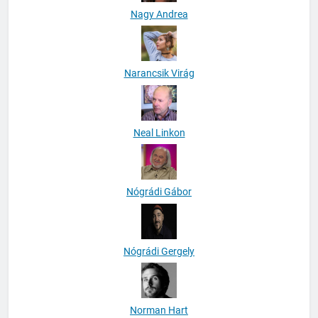
Nagy Andrea
Narancsik Virág
Neal Linkon
Nógrádi Gábor
Nógrádi Gergely
Norman Hart