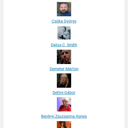
Csóka György
Datus C. Smith
Demeter Márton
Dettre Gábor
Berényi Zsuzsanna Ágnes