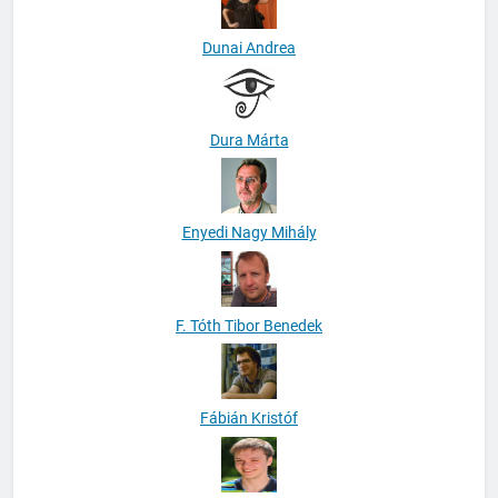
Dunai Andrea
Dura Márta
Enyedi Nagy Mihály
F. Tóth Tibor Benedek
Fábián Kristóf