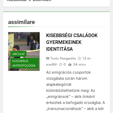
assimilare
KISEBBSÉGI CSALÁDOK
GYERMEKEINEK
IDENTITÁSA
ARCULAT
Turós Margaréta
12 év
KULTURÁLIS
ezelőtt
0
54 mins
ANTROPOLÓGIA
Az emigrációs csoportok
vizsgálata során három
alapkategóriát
különböztethetünk meg: Az
„emigránsok” – akik önként
érkeztek a befogadó országba. A
„transznacionálisok” – akik a két