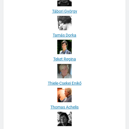
Tábori György
Tamás Dorka
Teket Regina
Thiele-Csekei Enikő
Thomas Achelis