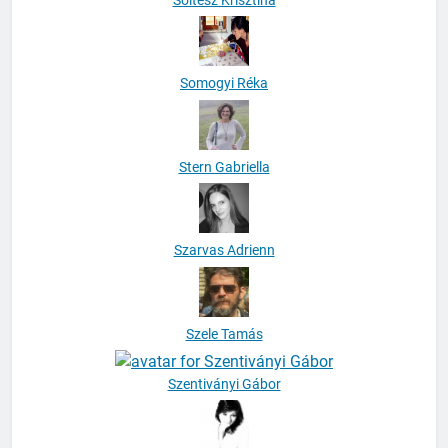
Soltész Krisztina
Somogyi Réka
Stern Gabriella
Szarvas Adrienn
Szele Tamás
Szentiványi Gábor