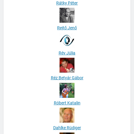
Rátky Péter
Rejtő Jenő
Rév Júlia
Réz Betyár Gábor
Róbert Katalin
Dahlke Rüdiger