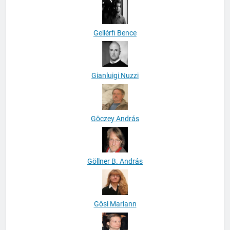
Gellérfi Bence
Gianluigi Nuzzi
Göczey András
Göllner B. András
Gősi Mariann