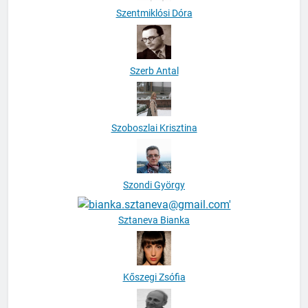
Szentmiklósi Dóra
Szerb Antal
Szoboszlai Krisztina
Szondi György
Sztaneva Bianka
Kőszegi Zsófia