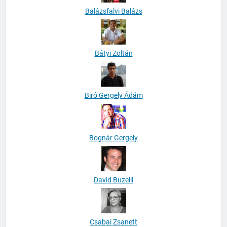
Balázsfalvi Balázs
Bátyi Zoltán
Biró Gergely Ádám
Bognár Gergely
David Buzelli
Csabai Zsanett