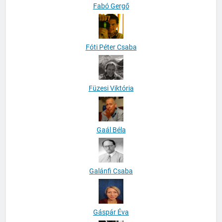
Fabó Gergő
Fóti Péter Csaba
Füzesi Viktória
Gaál Béla
Galánfi Csaba
Gáspár Éva