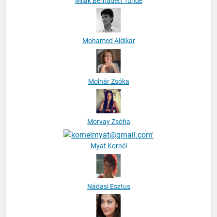
Milák Bernadett Tünde
Mohamed Aldikar
Molnár Zsóka
Morvay Zsófia
Myat Kornél
Nádasi Esztus