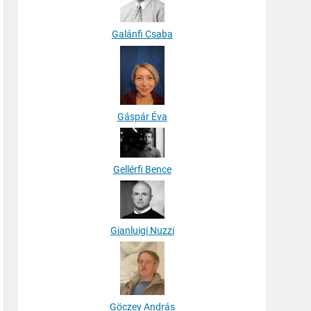
Galánfi Csaba
Gáspár Éva
Gellérfi Bence
Gianluigi Nuzzi
Göczey András