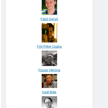
Fabó Gergő
Fóti Péter Csaba
Füzesi Viktória
Gaál Béla