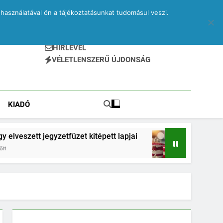
használatával ön a tájékoztatásunkat tudomásul veszi.
HÍRLEVÉL
VÉLETLENSZERŰ ÚJDONSÁG
KIADÓ
gyzetfüzet kitépett lapjai
PRINA és kvantumsüti
2 Hónap Ezelőtt