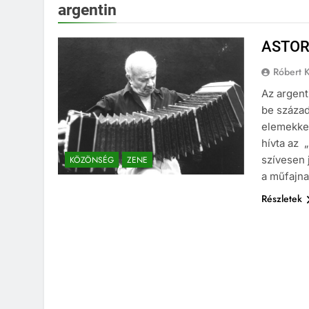
argentin
ASTOR
Róbert K
Az argent
be század
elemekkel
hívta az 
szívesen 
KÖZÖNSÉG
ZENE
a műfajna
Részletek