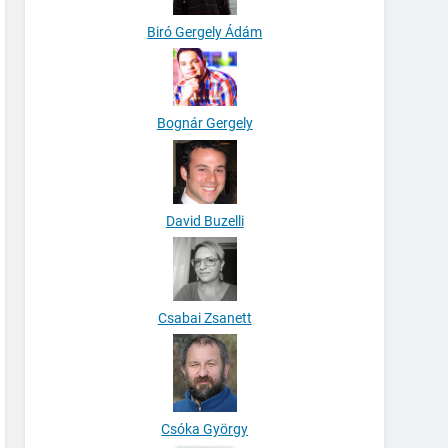
Biró Gergely Ádám
Bognár Gergely
David Buzelli
Csabai Zsanett
Csóka György