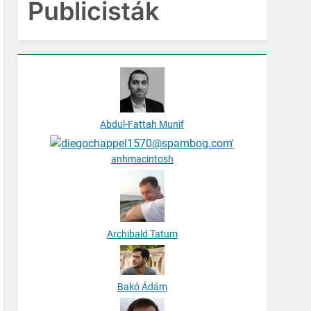
Publicisták
Abdul-Fattah Munif
anhmacintosh
Archibald Tatum
Bakó Ádám