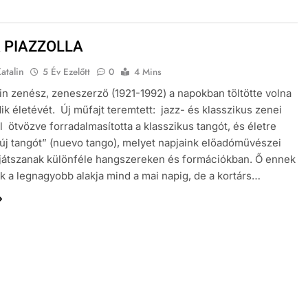
 PIAZZOLLA
atalin
5 Év Ezelőtt
0
4 Mins
in zenész, zeneszerző (1921-1992) a napokban töltötte volna
ik életévét. Új műfajt teremtett: jazz- és klasszikus zenei
 ötvözve forradalmasította a klasszikus tangót, és életre
„új tangót” (nuevo tango), melyet napjaink előadóművészei
játszanak különféle hangszereken és formációkban. Ő ennek
k a legnagyobb alakja mind a mai napig, de a kortárs…