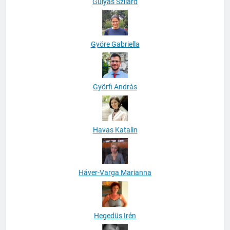
Gulyás Szilárd
Györe Gabriella
Györfi András
Havas Katalin
Háver-Varga Marianna
Hegedüs Irén