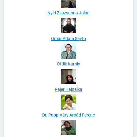
Nyiri Zsuzsanna Jolán
Omar Adam Sayfo
Ottlik Karoly
Pajer Hajnalka
Dr. Papp-Váry Árpád Ferenc