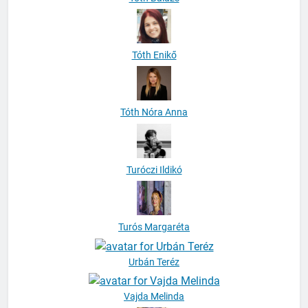
Tóth Enikő
Tóth Nóra Anna
Turóczi Ildikó
Turós Margaréta
Urbán Teréz
Vajda Melinda