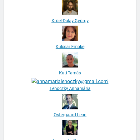
Kröel-Dulay György
Kulcsár Emőke
Kuti Tamás
Lehoczky Annamária
Ostergaard Leon