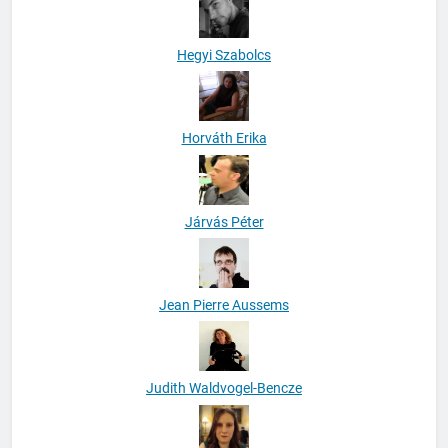
Hegyi Szabolcs
Horváth Erika
Járvás Péter
Jean Pierre Aussems
Judith Waldvogel-Bencze