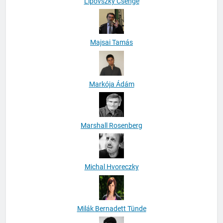
Lipovszky Csenge
Majsai Tamás
Markója Ádám
Marshall Rosenberg
Michal Hvoreczky
Milák Bernadett Tünde