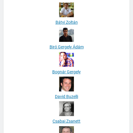
Bátyi Zoltán
Biró Gergely Ádám
Bognár Gergely
David Buzelli
Csabai Zsanett