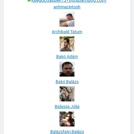
anhmacintosh
Archibald Tatum
Bakó Ádám
Bakó Balázs
Balassa Júlia
Balázsfalvi Balázs