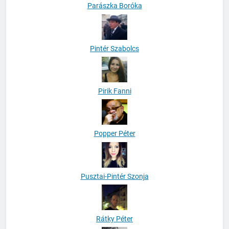
Parászka Boróka
Pintér Szabolcs
Pirik Fanni
Popper Péter
Pusztai-Pintér Szonja
Rátky Péter