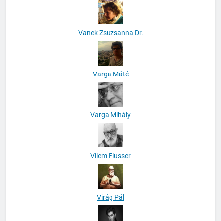
Vanek Zsuzsanna Dr.
Varga Máté
Varga Mihály
Vilem Flusser
Virág Pál