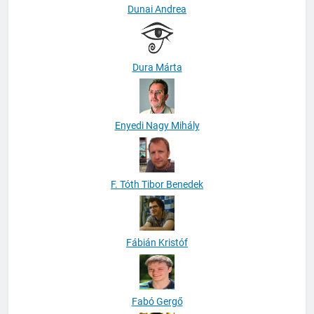
Dunai Andrea
Dura Márta
Enyedi Nagy Mihály
F. Tóth Tibor Benedek
Fábián Kristóf
Fabó Gergő