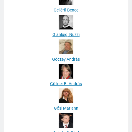
Gellérfi Bence
Gianluigi Nuzzi
Göczey András
Göllner B. András
Gősi Mariann