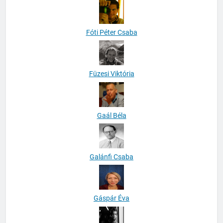
Fóti Péter Csaba
Füzesi Viktória
Gaál Béla
Galánfi Csaba
Gáspár Éva