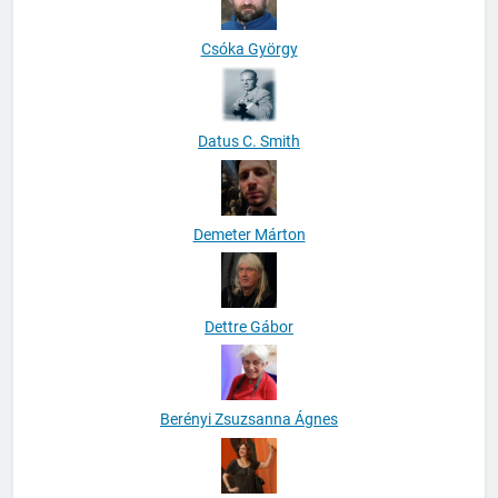
Csóka György
Datus C. Smith
Demeter Márton
Dettre Gábor
Berényi Zsuzsanna Ágnes