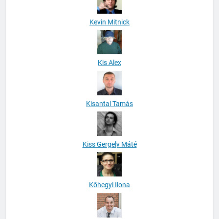
Kevin Mitnick
Kis Alex
Kisantal Tamás
Kiss Gergely Máté
Kőhegyi Ilona