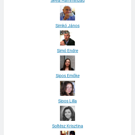
Seyla Hamminbad
Simkó János
Simó Endre
Sipos Emőke
Sipos Lilla
Soltész Krisztina