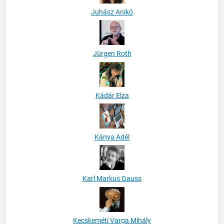
Juhász Anikó
Jürgen Roth
Kádár Elza
Kánya Adél
Karl Markus Gauss
Kecskeméti Varga Mihály