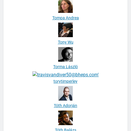
Tompa Andrea
Tony Wu
Torma László
torytimperley
Tóth Adorján
Tóth Balázs