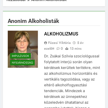
Anonim Alkoholisták
ALKOHOLIZMUS
Füzesi Viktória
5 év
ezelőtt
0
13 mins
IMPULZUSOK
Dr. Zsákai Szilvia szociológussal
folytatott interjú során olyan
NYILVÁNOSSÁG
kérdések kerültek terítékre, mint
az alkoholizmus horizontális és
vertikális tagozódása, vagy az
eltérő alkoholfogyasztási
tendenciák. Mindezek a
kérdések az ünnepekhez
közeledvén óhatatlanul az