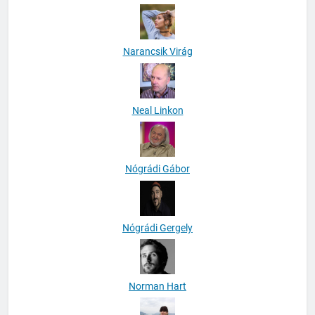
Narancsik Virág
Neal Linkon
Nógrádi Gábor
Nógrádi Gergely
Norman Hart