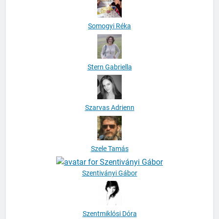
Somogyi Réka
Stern Gabriella
Szarvas Adrienn
Szele Tamás
Szentiványi Gábor
Szentmiklósi Dóra