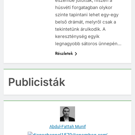
eszembe jutottak, hiszen a
húsvéti forgatagban olykor
szinte tapintani lehet egy-egy
belső drámát, melyről csak a
tekintetünk árulkodik. A
kereszténység egyik
legnagyobb sátoros ünnepén…
Részletek
Publicisták
Abdul-Fattah Munif