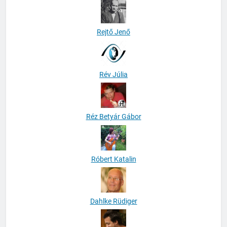
Rejtő Jenő
Rév Júlia
Réz Betyár Gábor
Róbert Katalin
Dahlke Rüdiger