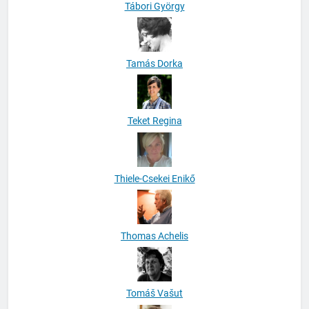
Tábori György
Tamás Dorka
Teket Regina
Thiele-Csekei Enikő
Thomas Achelis
Tomáš Vašut