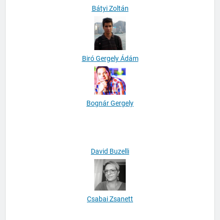
Bátyi Zoltán
Biró Gergely Ádám
Bognár Gergely
David Buzelli
Csabai Zsanett