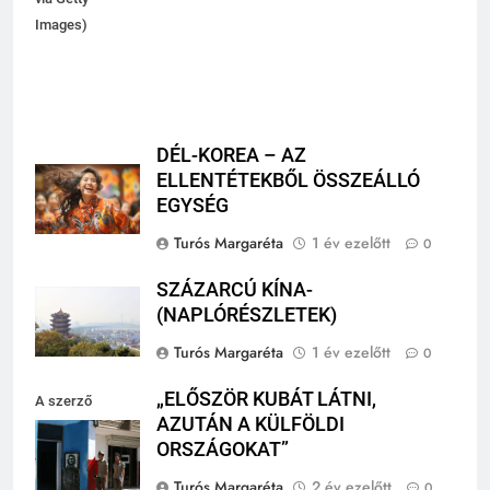
via Getty
Images)
DÉL-KOREA – AZ
ELLENTÉTEKBŐL ÖSSZEÁLLÓ
EGYSÉG
Turós Margaréta
1 év ezelőtt
0
SZÁZARCÚ KÍNA-
(NAPLÓRÉSZLETEK)
Turós Margaréta
1 év ezelőtt
0
„ELŐSZÖR KUBÁT LÁTNI,
A szerző
AZUTÁN A KÜLFÖLDI
felvétele
ORSZÁGOKAT”