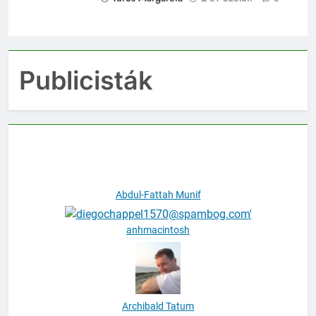
Turós Margaréta
2 év ezelőtt
0
Publicisták
Abdul-Fattah Munif
anhmacintosh