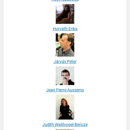
Hegyi Szabolcs
Horváth Erika
Járvás Péter
Jean Pierre Aussems
Judith Waldvogel-Bencze