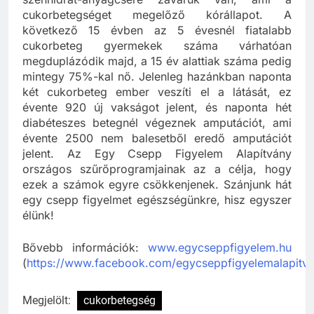
szénhidrát-anyagcsere zavaruk van, ami a
cukorbetegséget megelőző kórállapot. A
következő 15 évben az 5 évesnél fiatalabb
cukorbeteg gyermekek száma várhatóan
megduplázódik majd, a 15 év alattiak száma pedig
mintegy 75%-kal nő. Jelenleg hazánkban naponta
két cukorbeteg ember veszíti el a látását, ez
évente 920 új vakságot jelent, és naponta hét
diabéteszes betegnél végeznek amputációt, ami
évente 2500 nem balesetből eredő amputációt
jelent. Az Egy Csepp Figyelem Alapítvány
országos szűrőprogramjainak az a célja, hogy
ezek a számok egyre csökkenjenek. Szánjunk hát
egy csepp figyelmet egészségünkre, hisz egyszer
élünk!
Bővebb információk:
www.egycseppfigyelem.hu
(
https://www.facebook.com/egycseppfigyelemalapitv
Megjelölt:
cukorbetegség