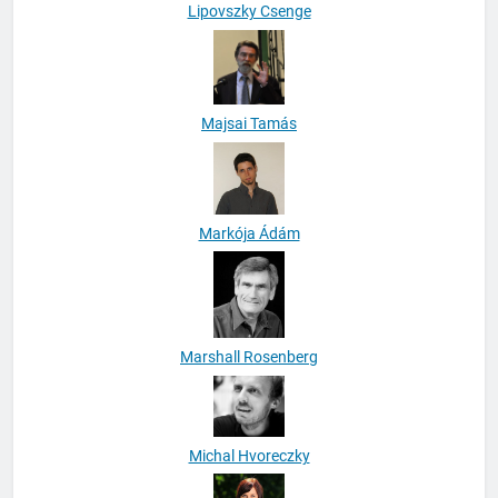
Lipovszky Csenge
Majsai Tamás
Markója Ádám
Marshall Rosenberg
Michal Hvoreczky