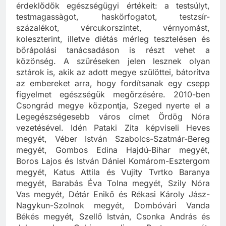
megyeszékhelyen mérik meg ingyenesen az
érdeklődők egészségügyi értékeit: a testsúlyt,
testmagassàgot, haskörfogatot, testzsír-
százalékot, vércukorszintet, vérnyomást,
koleszterint, illetve diétás mérleg tesztelésen és
bőrápolási tanácsadáson is részt vehet a
közönség. A szűréseken jelen lesznek olyan
sztárok is, akik az adott megye szülöttei, bátorítva
az embereket arra, hogy fordítsanak egy csepp
figyelmet egészségük megőrzésére. 2010-ben
Csongrád megye központja, Szeged nyerte el a
Legegészségesebb város címet Ördög Nóra
vezetésével. Idén Pataki Zita képviseli Heves
megyét, Véber István Szabolcs-Szatmár-Bereg
megyét, Gombos Edina Hajdú-Bihar megyét,
Boros Lajos és István Dániel Komárom-Esztergom
megyét, Katus Attila és Vujity Tvrtko Baranya
megyét, Barabás Éva Tolna megyét, Szily Nóra
Vas megyét, Détár Enikő és Rékasi Károly Jász-
Nagykun-Szolnok megyét, Dombóvári Vanda
Békés megyét, Szellő István, Csonka András és