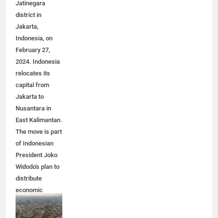
complex in the
Jatinegara
district in
Jakarta,
Indonesia, on
February 27,
2024. Indonesia
relocates its
capital from
Jakarta to
Nusantara in
East Kalimantan.
The move is part
of Indonesian
President Joko
Widodo's plan to
distribute
economic
activity