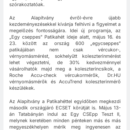
egyben, melyek egyszerre informatívak és
szórakoztatóak.
Az Alapítvány évről-évre újabb
kezdeményezésekkel kívánja felhívni a figyelmet a
megelőzés fontosságára. Idei új programja, az
„Egy cseppes” Patikahét ideje alatt, május 16. és
23. között az ország 600 „egycseppes”
patikájában nem csak vércukor-,
vérnyomásmérést, sokhelyütt koleszterinmérést
lehet végeztetni, de 30% kedvezménnyel
vásárolhatók majd meg a koleszterincsíkok, a
Roche Accu-check vércukormérők, Dr.HU
vérnyomásmérők és AccuTrend koleszterinmérő
készülékek.
Az Alapítvány a Patikahéttel egyidőben megkezdi
második országjáró ECSET körútját is. Május 13-
án Tatabányán indul az Egy CSEpp Teszt II,
melynek keretében minden pénteken más és más