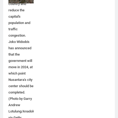
throughout the
country and
reduce the
capital's
population and
traffic
congestion.
Joko Widodo's
has announced
that the
government will
move in 2024, at
which point
Nusantara's city
center should be
completed.
(Photo by Garry
Andrew
Lotulung/Anadolu