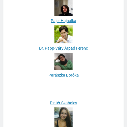
Pajer Hajnalka
Dr. Papp-Váry Árpád Ferenc
Parászka Boróka
Pintér Szabolcs