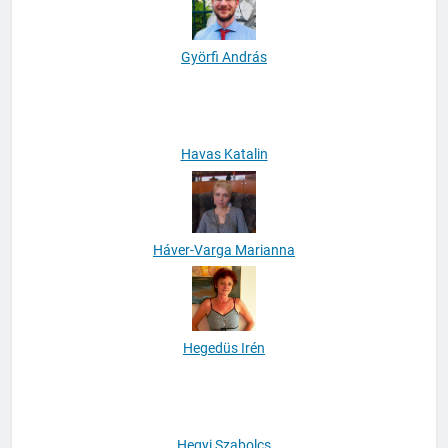
Györfi András
Havas Katalin
Háver-Varga Marianna
Hegedüs Irén