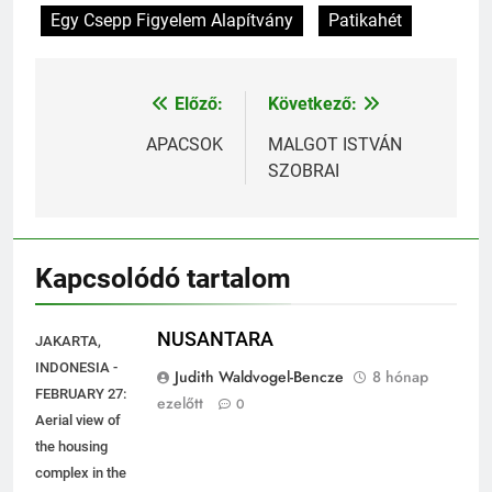
Egy Csepp Figyelem Alapítvány
Patikahét
Előző:
Következő:
Bejegyzés
navigáció
APACSOK
MALGOT ISTVÁN
SZOBRAI
Kapcsolódó tartalom
NUSANTARA
JAKARTA,
INDONESIA -
Judith Waldvogel-Bencze
8 hónap
FEBRUARY 27:
ezelőtt
0
Aerial view of
the housing