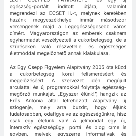
„EGY CSEPPES” PATIKAHETET és egy új
egészség-portált indított útjára, valamint
megrendezi az ECSET II.-t, melynek keretében
hazánk megyeszékhelyei immár másodszor
versengenek majd a Legegészségesebb város
címért. Magyarországon az emberek csaknem
egyharmadát veszélyezteti a cukorbetegség, de a
szűréseken való részvétellel és egészséges
életmóddal megelőzhető annak kialakulása.
Az Egy Csepp Figyelem Alapítvány 2005 óta küzd
a cukorbetegség korai felismeréséért és
megelőzéséért. A szervezet idén megújult
arculattal és új programokkal folytatja egészség-
megőrző munkáját. „Egyszer élünk!”, hangzik az
Erős Antónia által létrehozott Alapítvány új
szlogenje, mely arra buzdít, hogy éljünk
tudatosabban, odafigyelve az egészségünkre, hisz
csak egy életünk van! A jelmondat egy új,
interaktív egészségügyi portál és blog címe is