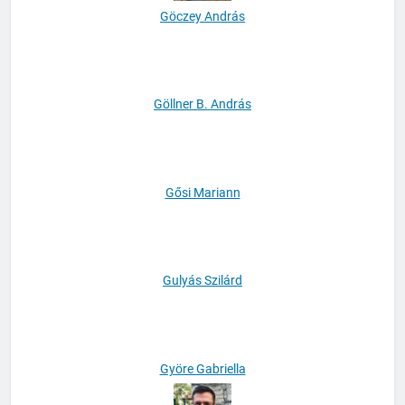
Göczey András
Göllner B. András
Gősi Mariann
Gulyás Szilárd
Györe Gabriella