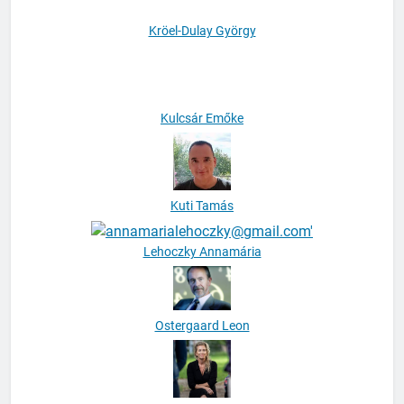
Kröel-Dulay György
Kulcsár Emőke
Kuti Tamás
Lehoczky Annamária
Ostergaard Leon