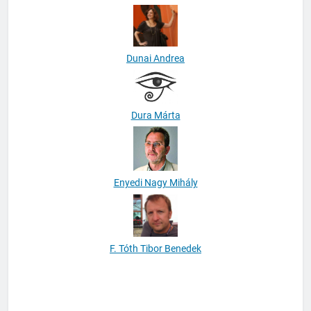
Berényi Zsuzsanna Ágnes
Dunai Andrea
Dura Márta
Enyedi Nagy Mihály
F. Tóth Tibor Benedek