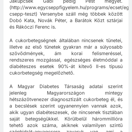
Jakupcsek Gabi pedig Pest megyét.
(http://www.egycseppfigyelem.hu/programs/ecset/egy
csepp-teszt) Versenybe száll még többek között
Dobó Kata, Novák Péter, a Barátok Közt sztárjai
és Rákóczi Ferenc is.
A cukorbetegségnek általában nincsenek tünetei,
illetve az első tünetek gyakran már a súlyosabb
szövődmények, ám korai felismeréssel,
rendszeres mozgással, egészséges életmóddal a
diabéteszes esetek 90%-át kitevő II-es típusú
cukorbetegség megelőzhető.
A Magyar Diabetes Társaság adatai szerint
jelenleg Magyarországon mintegy
hétszázötvenezer diagnosztizált cukorbeteg él, és
a becslések szerint ugyanennyien vannak azok,
akik ugyan diabéteszesek, de nincsenek tisztában
saját betegségükkel. Körülbelül hárommillióra
tehető azok száma, akiknek valamilyen szintű