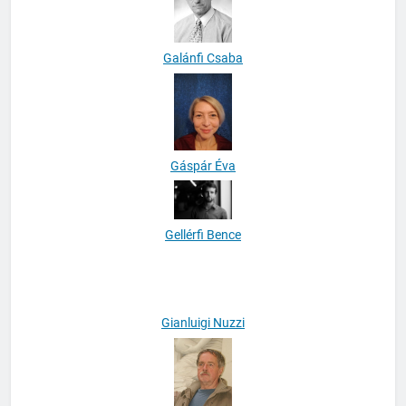
Galánfi Csaba
Gáspár Éva
Gellérfi Bence
Gianluigi Nuzzi