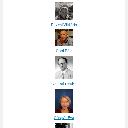
Fóti Péter Csaba
Füzesi Viktória
Gaál Béla
Galánfi Csaba
Gáspár Éva