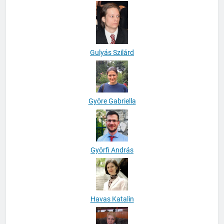
Gősi Mariann
Gulyás Szilárd
Györe Gabriella
Györfi András
Havas Katalin