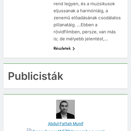
hozzá, hogy összevisszaságból
rend legyen, és a muzsikusok
eljussanak a harmóniáig, a
zenemű előadásának csodálatos
pillanatáig. …Ebben a
rövidfilmben, persze, van más
is; de mélyebb jelentést,…
Részletek
Publicisták
Abdul-Fattah Munif