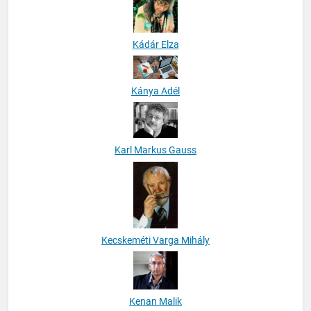
Kádár Elza
Kánya Adél
Karl Markus Gauss
Kecskeméti Varga Mihály