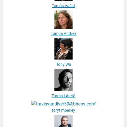
Tompa Andrea
Tony Wu
Torma László
torytimperley