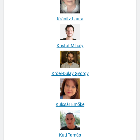
Kránitz Laura
Kristóf Mihály
Kröel-Dulay György
Kulcsár Emőke