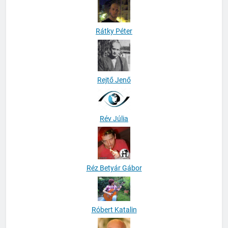
Rátky Péter
Rejtő Jenő
Rév Júlia
Réz Betyár Gábor
Róbert Katalin