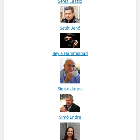
Seres László
Setét Jenő
Seyla Hamminbad
Simkó János
Simó Endre