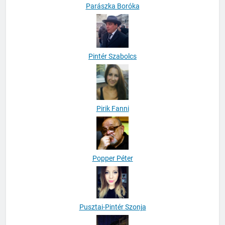
Parászka Boróka
Pintér Szabolcs
Pirik Fanni
Popper Péter
Pusztai-Pintér Szonja