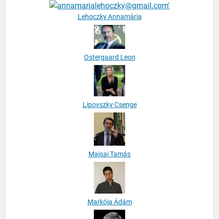
Kuti Tamás
Lehoczky Annamária
Ostergaard Leon
Lipovszky Csenge
Majsai Tamás
Markója Ádám