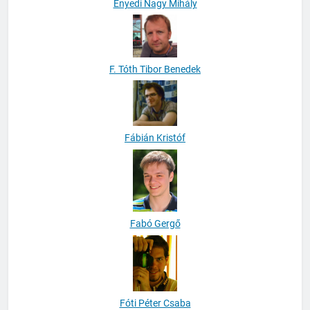
Enyedi Nagy Mihály
F. Tóth Tibor Benedek
Fábián Kristóf
Fabó Gergő