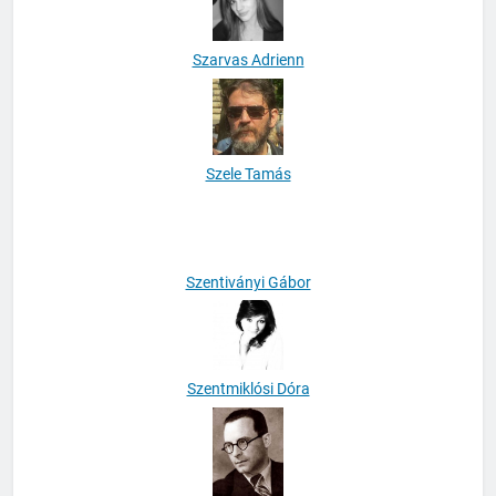
Szarvas Adrienn
Szele Tamás
Szentiványi Gábor
Szentmiklósi Dóra
Szerb Antal