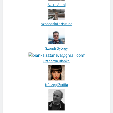
Szoboszlai Krisztina
Szondi György
Sztaneva Bianka
Kőszegi Zsófia
Tábori György