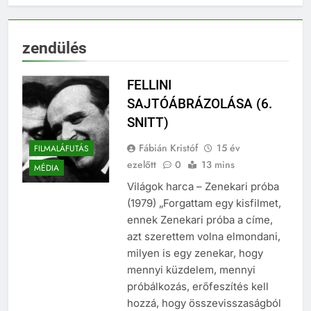
zendülés
FELLINI
SAJTÓÁBRÁZOLÁSA (6.
SNITT)
Fábián Kristóf
15 év
FILMALÁFUTÁS
ezelőtt
0
13 mins
MÉDIA
Világok harca – Zenekari próba
(1979) „Forgattam egy kisfilmet,
ennek Zenekari próba a címe,
azt szerettem volna elmondani,
milyen is egy zenekar, hogy
mennyi küzdelem, mennyi
próbálkozás, erőfeszítés kell