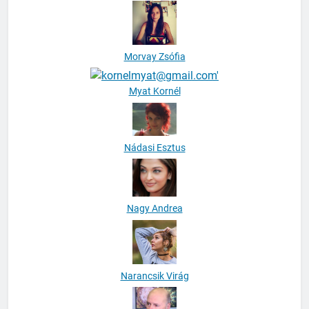
Molnár Zsóka
Morvay Zsófia
Myat Kornél
Nádasi Esztus
Nagy Andrea
Narancsik Virág