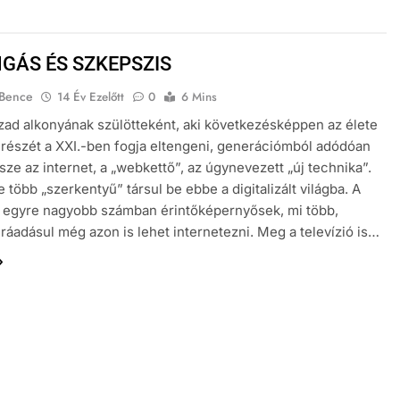
GÁS ÉS SZKEPSZIS
 Bence
14 Év Ezelőtt
0
6 Mins
zad alkonyának szülötteként, aki következésképpen az élete
részét a XXI.-ben fogja eltengeni, generációmból adódóan
sze az internet, a „webkettő”, az úgynevezett „új technika”.
 több „szerkentyű” társul be ebbe a digitalizált világba. A
 egyre nagyobb számban érintőképernyősek, mi több,
 ráadásul még azon is lehet internetezni. Meg a televízió is…