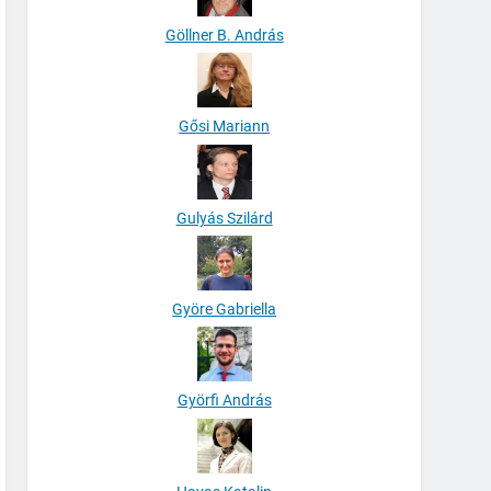
Göllner B. András
Gősi Mariann
Gulyás Szilárd
Györe Gabriella
Györfi András