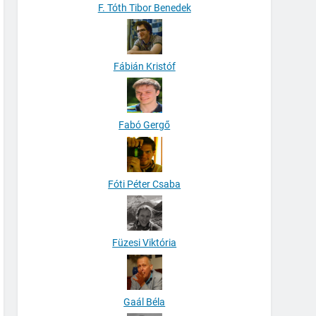
F. Tóth Tibor Benedek
Fábián Kristóf
Fabó Gergő
Fóti Péter Csaba
Füzesi Viktória
Gaál Béla