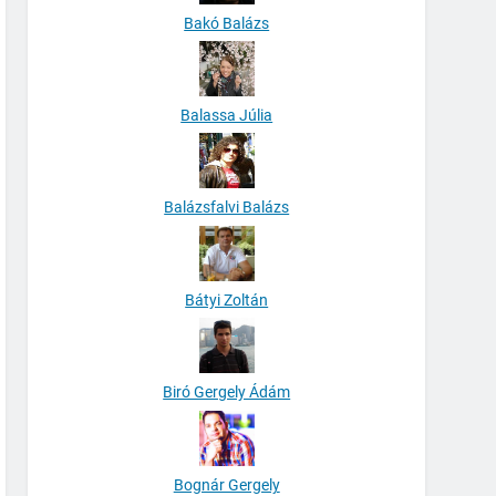
Bakó Balázs
Balassa Júlia
Balázsfalvi Balázs
Bátyi Zoltán
Biró Gergely Ádám
Bognár Gergely