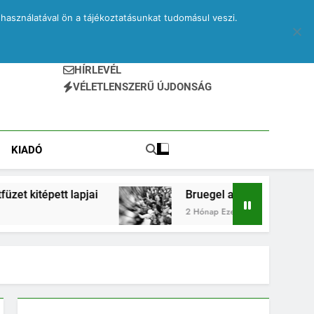
használatával ön a tájékoztatásunkat tudomásul veszi.
HÍRLEVÉL
VÉLETLENSZERŰ ÚJDONSÁG
KIADÓ
lapjai
Bruegel a vonaton – egy elveszett jegyz
2 Hónap Ezelőtt