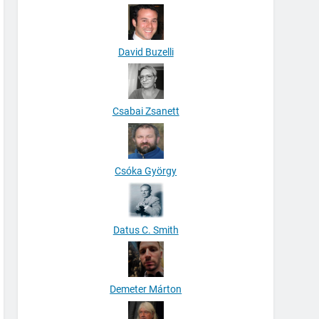
David Buzelli
Csabai Zsanett
Csóka György
Datus C. Smith
Demeter Márton