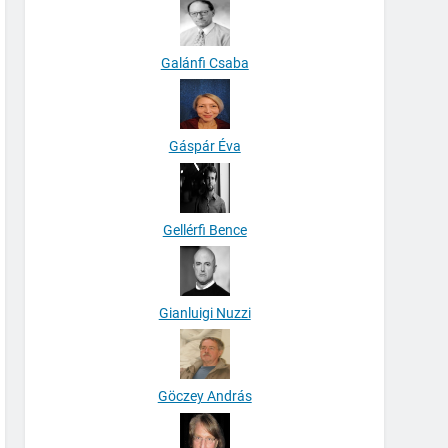
Galánfi Csaba
Gáspár Éva
Gellérfi Bence
Gianluigi Nuzzi
Göczey András