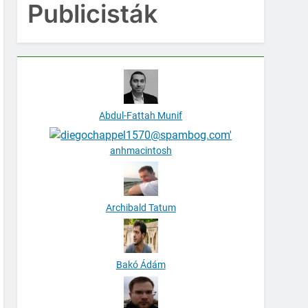
Publicisták
Abdul-Fattah Munif
anhmacintosh
Archibald Tatum
Bakó Ádám