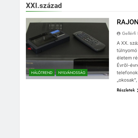
XXI.század
RAJON
Gellérfi
A XX. szá
túlnyomó 
életem ré
Évről-évre
telefonok
HÁLÓTREND
NYILVÁNOSSÁG
„okosak”,
Részletek