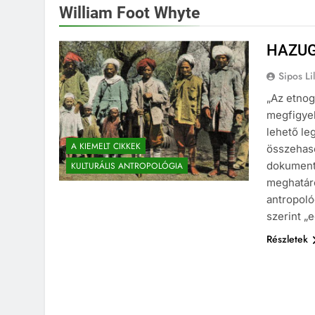
William Foot Whyte
HAZUG
Sipos Lil
„Az etnog
megfigyel
lehető le
A KIEMELT CIKKEK
összehaso
dokumentu
KULTURÁLIS ANTROPOLÓGIA
meghatár
antropoló
szerint „
Részletek