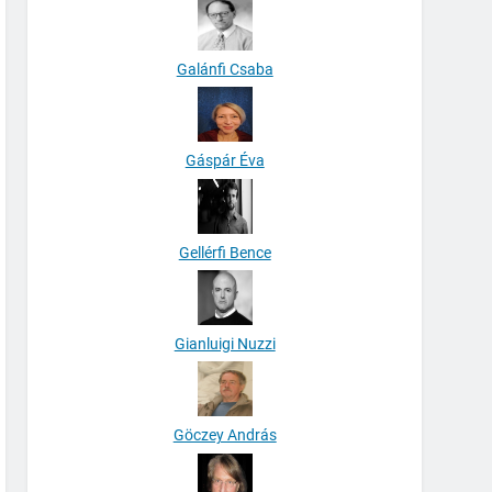
Galánfi Csaba
Gáspár Éva
Gellérfi Bence
Gianluigi Nuzzi
Göczey András