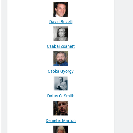
David Buzelli
Csabai Zsanett
Csóka György
Datus C. Smith
Demeter Márton