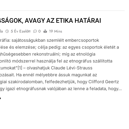
SÁGOK, AVAGY AZ ETIKA HATÁRAI
la
5 Év Ezelőtt
0
19 Mins
ráfia: sajátosságukban szemlélt embercsoportok
ése és elemzése; célja pedig: az egyes csoportok életét a
ghűségesebben rekonstruálni; míg az etnológia
nlító módszerrel használja fel az etnográfus szállította
mokat”[1] – olvashatjuk Claude Lévi-Strauss
ozásait. Ha ennél mélyebbre ássuk magunkat az
giai szakirodalomban, felfedezhetjük, hogy Clifford Geertz
egy igazi etnográfusnak valójában az lenne a feladata, hogy…