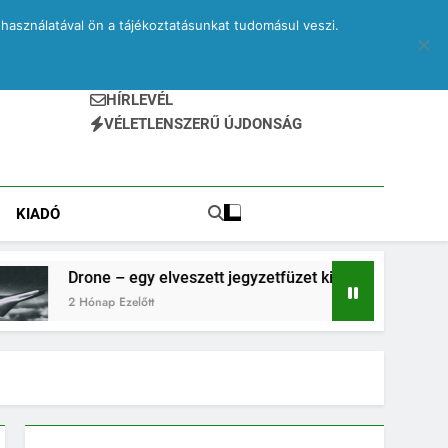
használatával ön a tájékoztatásunkat tudomásul veszi.
HÍRLEVÉL
VÉLETLENSZERŰ ÚJDONSÁG
KIADÓ
e – egy elveszett jegyzetfüzet kitépett lapjai
ap Ezelőtt