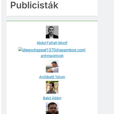
Publicisták
Abdul-Fattah Munif
anhmacintosh
Archibald Tatum
Bakó Ádám