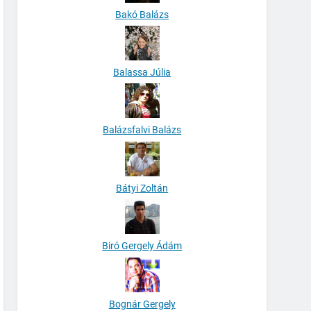
Bakó Balázs
Balassa Júlia
Balázsfalvi Balázs
Bátyi Zoltán
Biró Gergely Ádám
Bognár Gergely