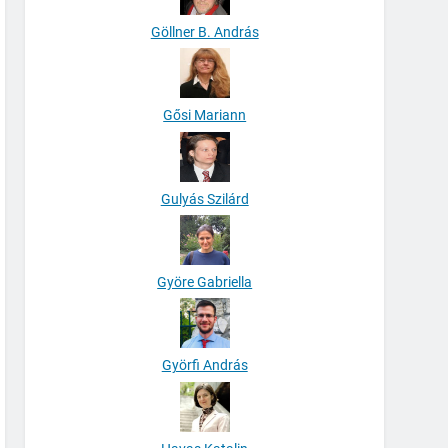
Göllner B. András
Gősi Mariann
Gulyás Szilárd
Györe Gabriella
Györfi András