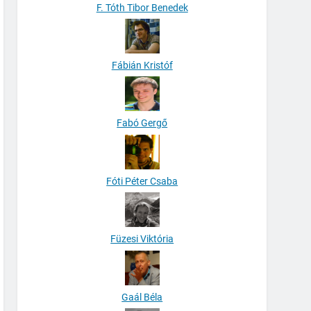
F. Tóth Tibor Benedek
Fábián Kristóf
Fabó Gergő
Fóti Péter Csaba
Füzesi Viktória
Gaál Béla