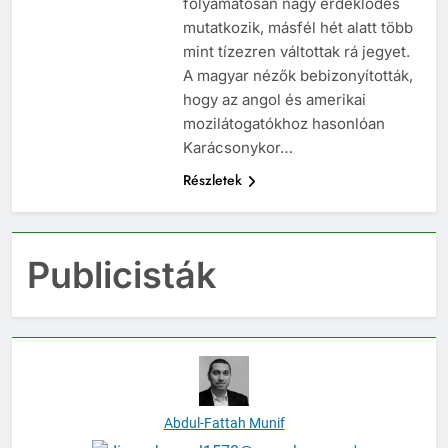
folyamatosan nagy érdeklődés
mutatkozik, másfél hét alatt több
mint tízezren váltottak rá jegyet.
A magyar nézők bebizonyították,
hogy az angol és amerikai
mozilátogatókhoz hasonlóan
Karácsonykor…
Részletek
Publicisták
Abdul-Fattah Munif