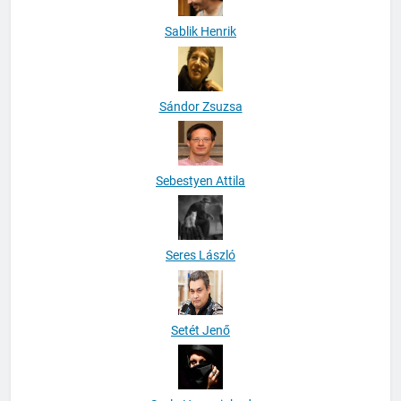
Sablik Henrik
Sándor Zsuzsa
Sebestyen Attila
Seres László
Setét Jenő