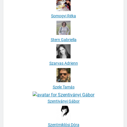
Somogyi Réka
Stern Gabriella
Szarvas Adrienn
Szele Tamás
Szentiványi Gábor
Szentmiklósi Dóra