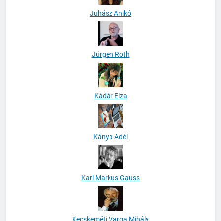
Juhász Anikó
Jürgen Roth
Kádár Elza
Kánya Adél
Karl Markus Gauss
Kecskeméti Varga Mihály