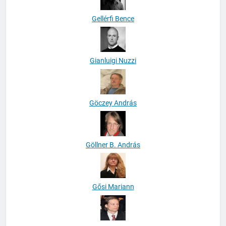
Gellérfi Bence
Gianluigi Nuzzi
Göczey András
Göllner B. András
Gősi Mariann