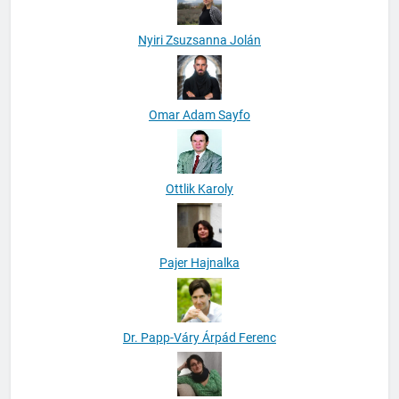
Nyiri Zsuzsanna Jolán
Omar Adam Sayfo
Ottlik Karoly
Pajer Hajnalka
Dr. Papp-Váry Árpád Ferenc