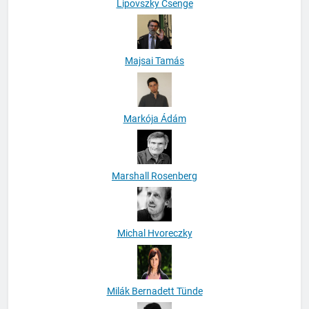
Lipovszky Csenge
Majsai Tamás
Markója Ádám
Marshall Rosenberg
Michal Hvoreczky
Milák Bernadett Tünde