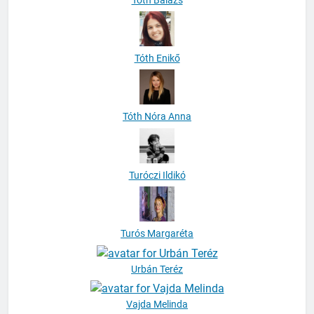
Tóth Enikő
Tóth Nóra Anna
Turóczi Ildikó
Turós Margaréta
Urbán Teréz
Vajda Melinda