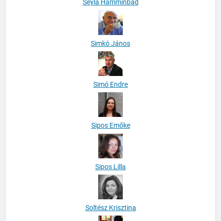
Seyla Hamminbad
Simkó János
Simó Endre
Sipos Emőke
Sipos Lilla
Soltész Krisztina