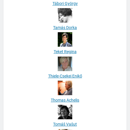
Tábori György
Tamás Dorka
Teket Regina
Thiele-Csekei Enikő
Thomas Achelis
Tomáš Vašut