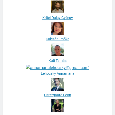
Kröel-Dulay György
Kulcsár Emőke
Kuti Tamás
Lehoczky Annamária
Ostergaard Leon