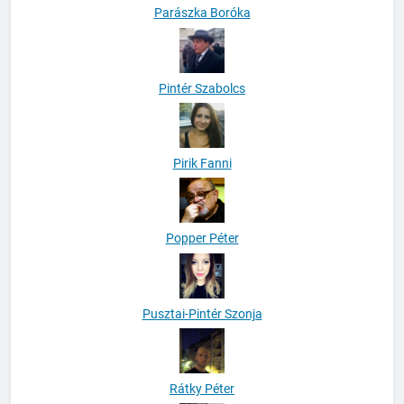
Parászka Boróka
Pintér Szabolcs
Pirik Fanni
Popper Péter
Pusztai-Pintér Szonja
Rátky Péter