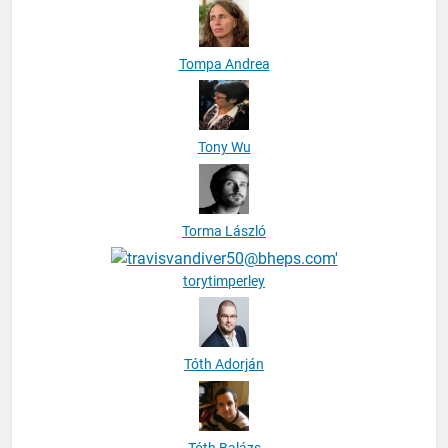
Tompa Andrea
Tony Wu
Torma László
torytimperley
Tóth Adorján
Tóth Balázs