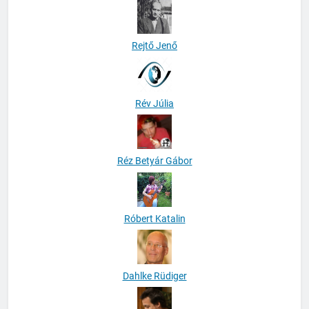
Rejtő Jenő
Rév Júlia
Réz Betyár Gábor
Róbert Katalin
Dahlke Rüdiger