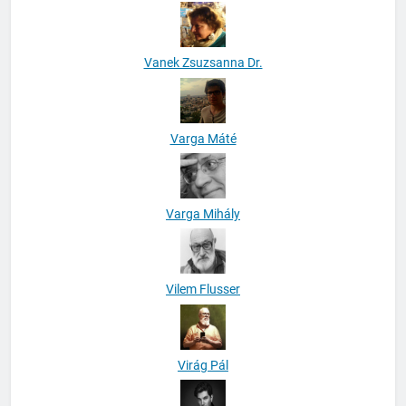
Vanek Zsuzsanna Dr.
Varga Máté
Varga Mihály
Vilem Flusser
Virág Pál