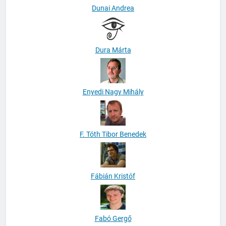
Dunai Andrea
Dura Márta
Enyedi Nagy Mihály
F. Tóth Tibor Benedek
Fábián Kristóf
Fabó Gergő