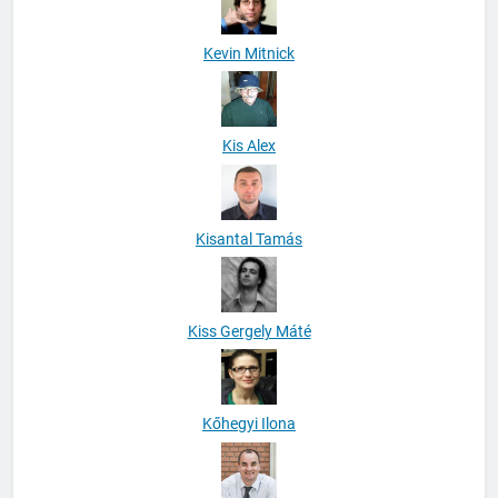
Kevin Mitnick
Kis Alex
Kisantal Tamás
Kiss Gergely Máté
Kőhegyi Ilona