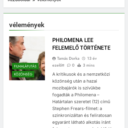
vélemények
PHILOMENA LEE
FELEMELŐ TÖRTÉNETE
Tamás Dorka
13 év
ezelőtt
0
3 mins
FILMALÁFUTÁS
A kritikusok és a nemzetközi
KÖZÖNSÉG
közönség után a hazai
mozibajárók is szívükbe
fogadták a Philomena –
Határtalan szeretet (12) című
Stephen Frears-filmet: a
szinkronizáltan és feliratosan
egyaránt látható alkotás iránt