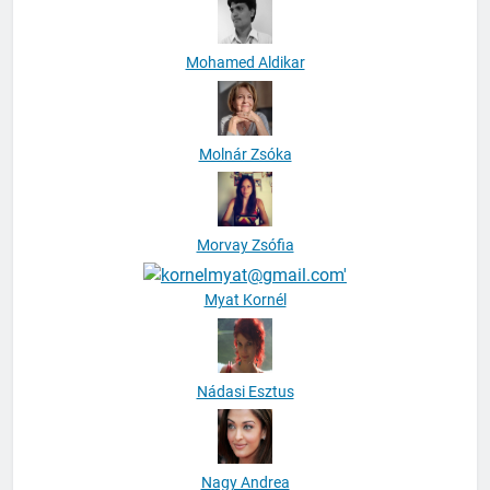
Mohamed Aldikar
Molnár Zsóka
Morvay Zsófia
Myat Kornél
Nádasi Esztus
Nagy Andrea