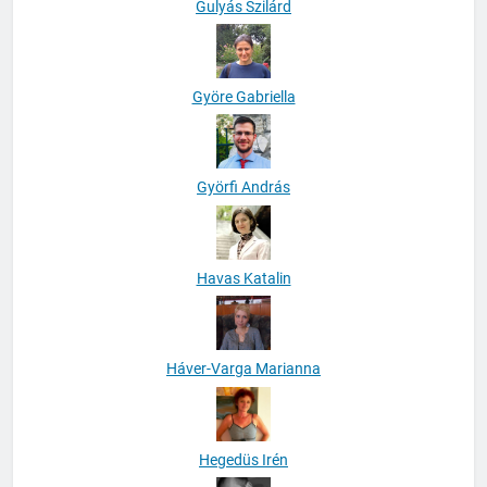
Gulyás Szilárd
Györe Gabriella
Györfi András
Havas Katalin
Háver-Varga Marianna
Hegedüs Irén