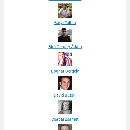
Bátyi Zoltán
Biró Gergely Ádám
Bognár Gergely
David Buzelli
Csabai Zsanett