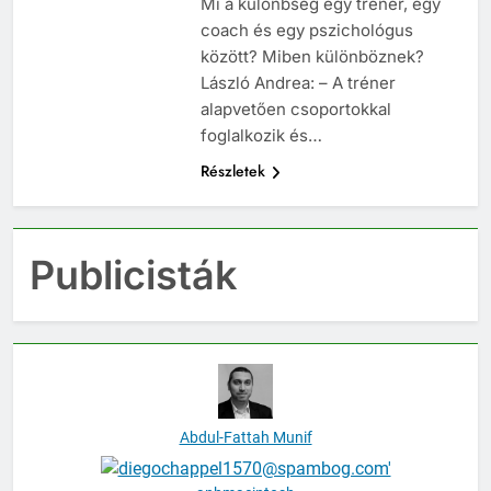
Mi a különbség egy tréner, egy
coach és egy pszichológus
között? Miben különböznek?
László Andrea: – A tréner
alapvetően csoportokkal
foglalkozik és…
Részletek
Publicisták
Abdul-Fattah Munif