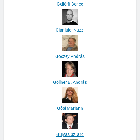
Gellérfi Bence
Gianluigi Nuzzi
Göczey András
Göllner B. András
Gősi Mariann
Gulyás Szilárd