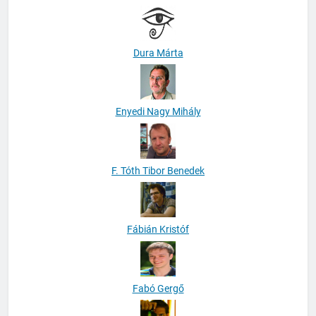
Dura Márta
Enyedi Nagy Mihály
F. Tóth Tibor Benedek
Fábián Kristóf
Fabó Gergő