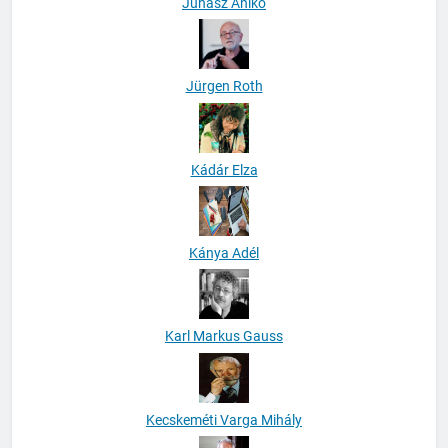
Juhász Anikó
Jürgen Roth
Kádár Elza
Kánya Adél
Karl Markus Gauss
Kecskeméti Varga Mihály