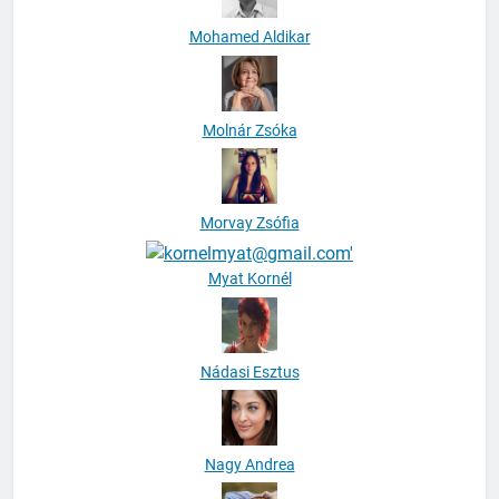
Mohamed Aldikar
Molnár Zsóka
Morvay Zsófia
Myat Kornél
Nádasi Esztus
Nagy Andrea