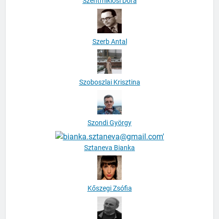
Szerb Antal
Szoboszlai Krisztina
Szondi György
Sztaneva Bianka
Kőszegi Zsófia
Tábori György