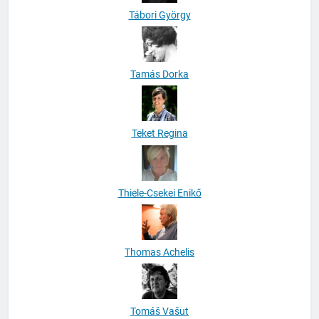
Tamás Dorka
Teket Regina
Thiele-Csekei Enikő
Thomas Achelis
Tomáš Vašut