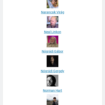
Narancsik Virág
Neal Linkon
Nógrádi Gábor
Nógrádi Gergely
Norman Hart