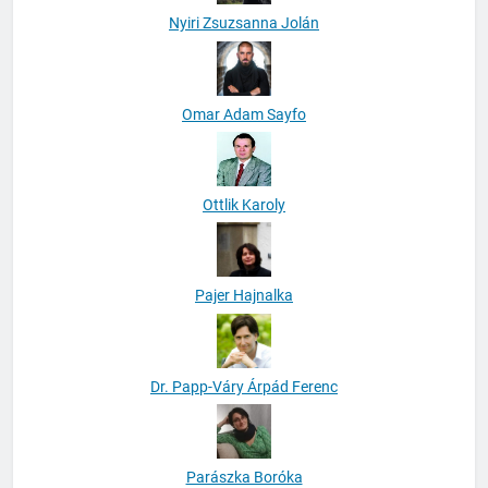
Nyiri Zsuzsanna Jolán
Omar Adam Sayfo
Ottlik Karoly
Pajer Hajnalka
Dr. Papp-Váry Árpád Ferenc
Parászka Boróka