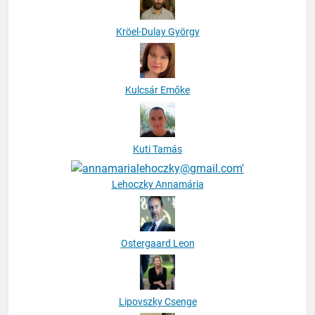
Kröel-Dulay György
Kulcsár Emőke
Kuti Tamás
Lehoczky Annamária
Ostergaard Leon
Lipovszky Csenge