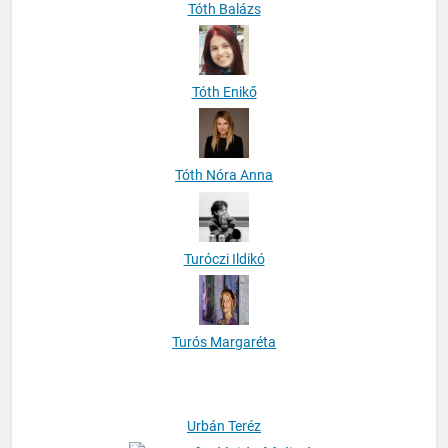
Tóth Enikő
Tóth Nóra Anna
Turóczi Ildikó
Turós Margaréta
Urbán Teréz
Vajda Melinda