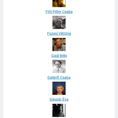
Fóti Péter Csaba
Füzesi Viktória
Gaál Béla
Galánfi Csaba
Gáspár Éva