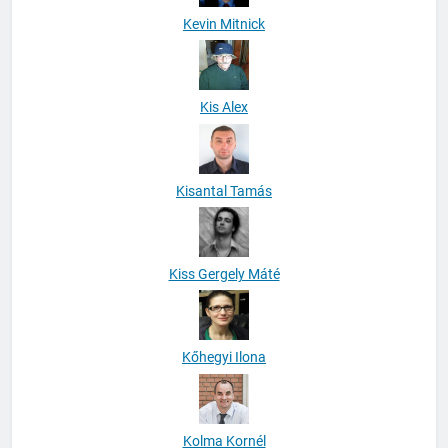
Kevin Mitnick
Kis Alex
Kisantal Tamás
Kiss Gergely Máté
Kőhegyi Ilona
Kolma Kornél