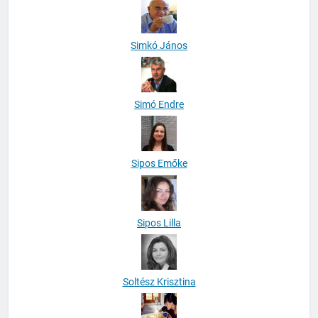
Simkó János
Simó Endre
Sipos Emőke
Sipos Lilla
Soltész Krisztina