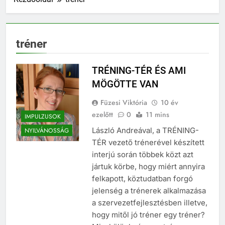
tréner
TRÉNING-TÉR ÉS AMI
MÖGÖTTE VAN
Füzesi Viktória
10 év
ezelőtt
0
11 mins
IMPULZUSOK
László Andreával, a TRÉNING-
NYILVÁNOSSÁG
TÉR vezető trénerével készített
interjú során többek közt azt
jártuk körbe, hogy miért annyira
felkapott, köztudatban forgó
jelenség a trénerek alkalmazása
a szervezetfejlesztésben illetve,
hogy mitől jó tréner egy tréner?