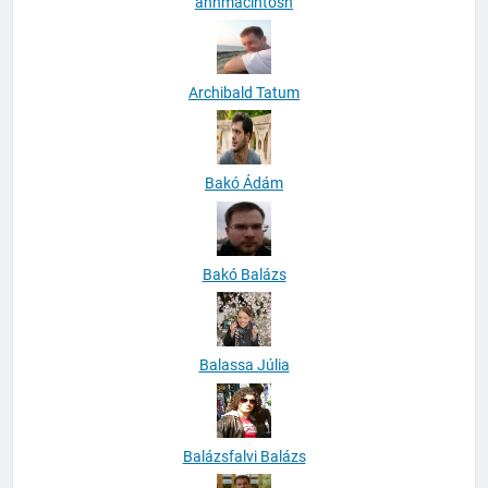
anhmacintosh
Archibald Tatum
Bakó Ádám
Bakó Balázs
Balassa Júlia
Balázsfalvi Balázs