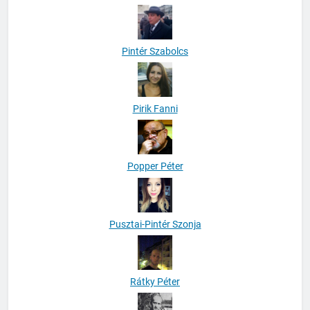
Pintér Szabolcs
Pirik Fanni
Popper Péter
Pusztai-Pintér Szonja
Rátky Péter