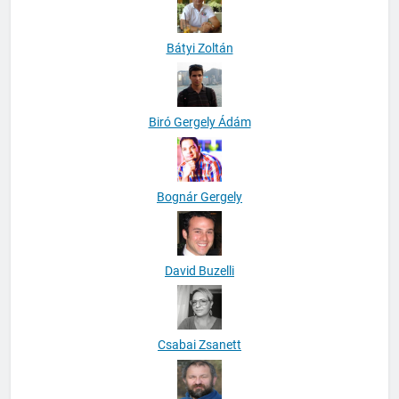
Bátyi Zoltán
Biró Gergely Ádám
Bognár Gergely
David Buzelli
Csabai Zsanett