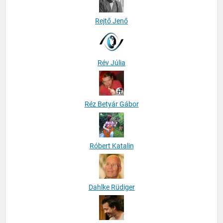
Rejtő Jenő
Rév Júlia
Réz Betyár Gábor
Róbert Katalin
Dahlke Rüdiger