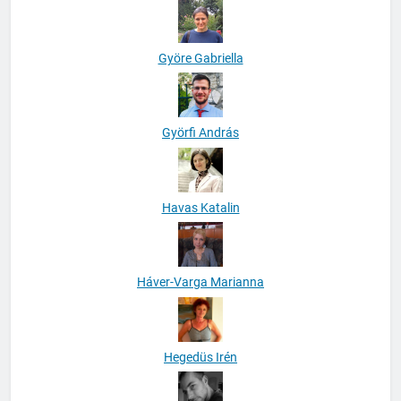
Györe Gabriella
Györfi András
Havas Katalin
Háver-Varga Marianna
Hegedüs Irén