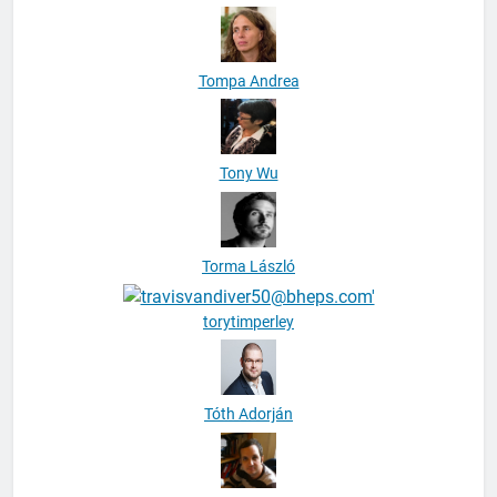
Tompa Andrea
Tony Wu
Torma László
torytimperley
Tóth Adorján
Tóth Balázs