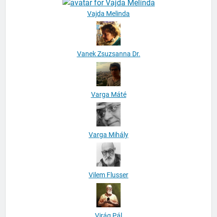
Vanek Zsuzsanna Dr.
Varga Máté
Varga Mihály
Vilem Flusser
Virág Pál