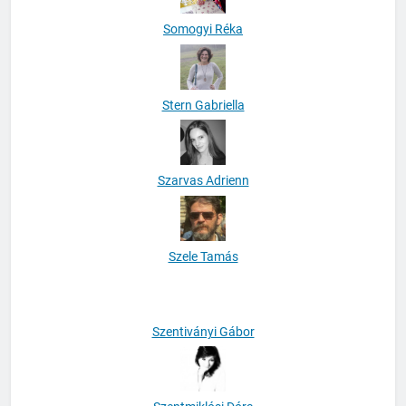
Somogyi Réka
Stern Gabriella
Szarvas Adrienn
Szele Tamás
Szentiványi Gábor
Szentmiklósi Dóra