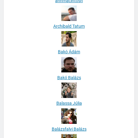
anhmacintosh
Archibald Tatum
Bakó Ádám
Bakó Balázs
Balassa Júlia
Balázsfalvi Balázs