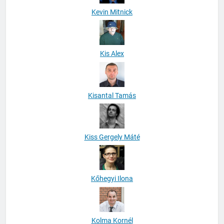
Kevin Mitnick
Kis Alex
Kisantal Tamás
Kiss Gergely Máté
Kőhegyi Ilona
Kolma Kornél