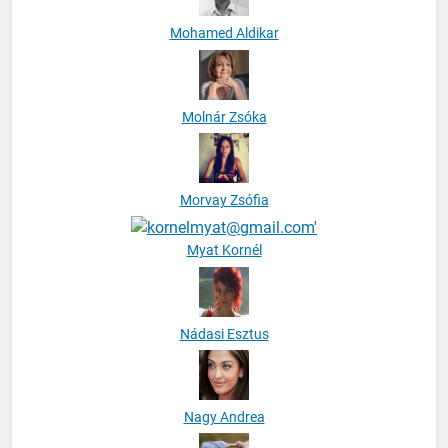
Mohamed Aldikar
Molnár Zsóka
Morvay Zsófia
Myat Kornél
Nádasi Esztus
Nagy Andrea