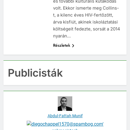
és további kulturális kutakodás
volt. Ekkor ismerte meg Collins-
t, a kilenc éves HIV-fertőzött,
árva kisfiút, akinek iskoláztatási
költségeit fedezte, sorsát a 2014
nyarán…
Részletek
Publicisták
Abdul-Fattah Munif