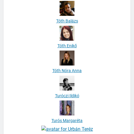
Tóth Balázs
Tóth Enikő
Tóth Nóra Anna
Turóczi Ildikó
Turós Margaréta