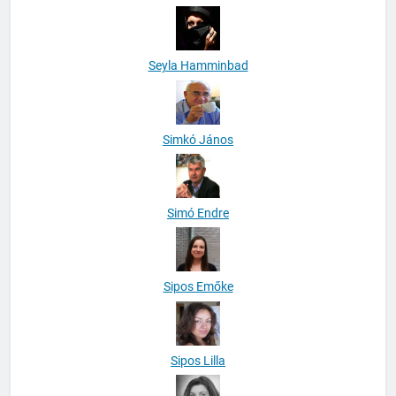
Seyla Hamminbad
Simkó János
Simó Endre
Sipos Emőke
Sipos Lilla