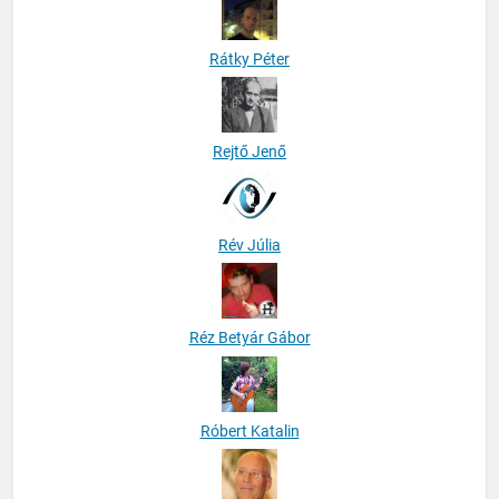
Rátky Péter
Rejtő Jenő
Rév Júlia
Réz Betyár Gábor
Róbert Katalin