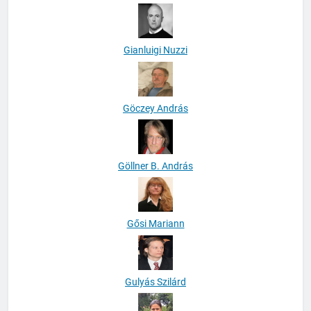
Gianluigi Nuzzi
Göczey András
Göllner B. András
Gősi Mariann
Gulyás Szilárd