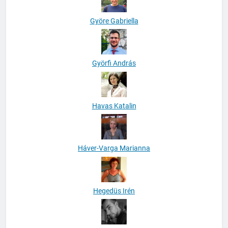
Györe Gabriella
Györfi András
Havas Katalin
Háver-Varga Marianna
Hegedüs Irén