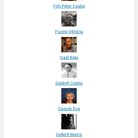
Fóti Péter Csaba
Füzesi Viktória
Gaál Béla
Galánfi Csaba
Gáspár Éva
Gellérfi Bence