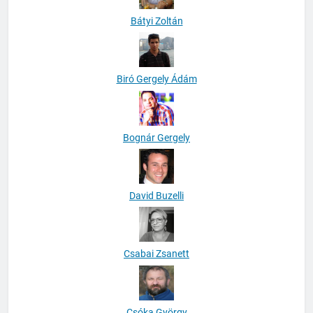
Bátyi Zoltán
Biró Gergely Ádám
Bognár Gergely
David Buzelli
Csabai Zsanett
Csóka György