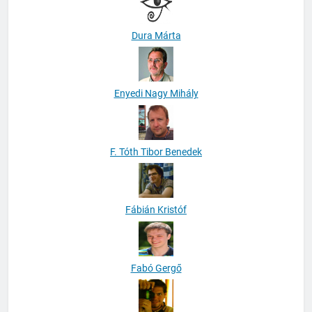
Dura Márta
Enyedi Nagy Mihály
F. Tóth Tibor Benedek
Fábián Kristóf
Fabó Gergő