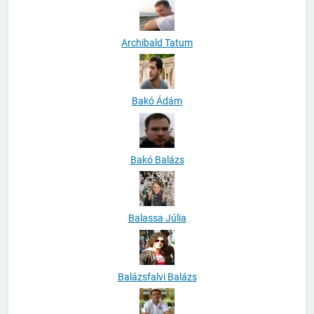
Archibald Tatum
Bakó Ádám
Bakó Balázs
Balassa Júlia
Balázsfalvi Balázs