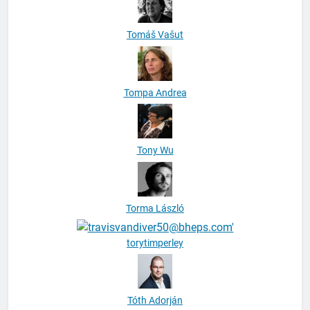
Tomáš Vašut
Tompa Andrea
Tony Wu
Torma László
torytimperley
Tóth Adorján