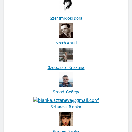
Szentmiklósi Dóra
Szerb Antal
Szoboszlai Krisztina
Szondi György
Sztaneva Bianka
Kőszegi Zsófia