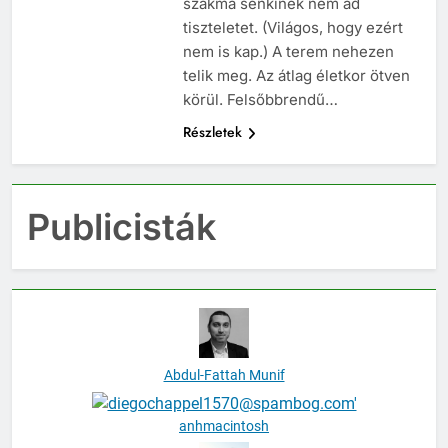
szakma senkinek nem ad
tiszteletet. (Világos, hogy ezért
nem is kap.) A terem nehezen
telik meg. Az átlag életkor ötven
körül. Felsőbbrendű…
Részletek
Publicisták
Abdul-Fattah Munif
anhmacintosh