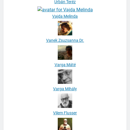
Urbán Teréz
Vajda Melinda
Vanek Zsuzsanna Dr.
Varga Máté
Varga Mihály
Vilem Flusser