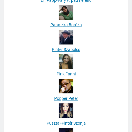
Dr. Papp-Váry Árpád Ferenc
Parászka Boróka
Pintér Szabolcs
Pirik Fanni
Popper Péter
Pusztai-Pintér Szonja