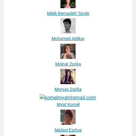
Milák Bernadett Tünde
Mohamed Aldikar
Molnár Zsóka
Morvay Zsófia
Myat Kornél
Nádasi Esztus