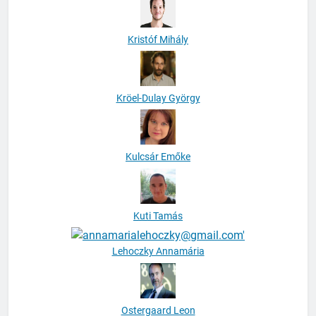
Kristóf Mihály
Kröel-Dulay György
Kulcsár Emőke
Kuti Tamás
Lehoczky Annamária
Ostergaard Leon