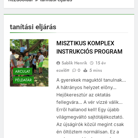
tanítási eljárás
MISZTIKUS KOMPLEX
INSTRUKCIÓS PROGRAM
Sablik Henrik
15 év
ezelőtt
0
5 mins
ARCULAT
A gyerekek maguktól tanulnak…
PÉLDATÁR
A hátrányos helyzet előny…
Hejőkeresztúr az oktatás
fellegvára… A vér vízzé válik…
Erről hallanod kell! Egy újabb
világmegváltó sajtótájékoztató.
Az újságírók közül megint csak
én öltöztem normálisan. Ez a