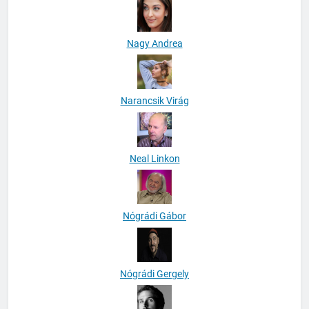
Nagy Andrea
Narancsik Virág
Neal Linkon
Nógrádi Gábor
Nógrádi Gergely