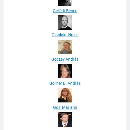
Gellérfi Bence
Gianluigi Nuzzi
Göczey András
Göllner B. András
Gősi Mariann