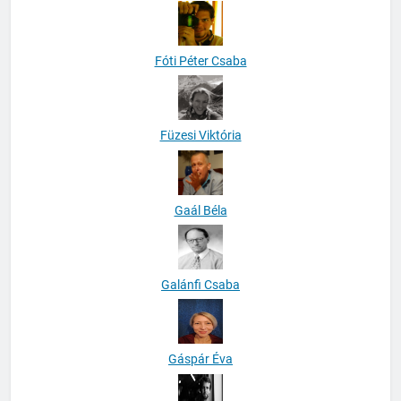
Fóti Péter Csaba
Füzesi Viktória
Gaál Béla
Galánfi Csaba
Gáspár Éva