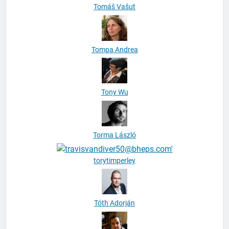
Tompa Andrea
Tony Wu
Torma László
torytimperley
Tóth Adorján
Tóth Balázs