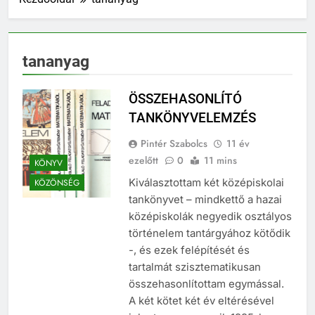
tananyag
ÖSSZEHASONLÍTÓ
TANKÖNYVELEMZÉS
Pintér Szabolcs
11 év
ezelőtt
0
11 mins
KÖNYV
Kiválasztottam két középiskolai
KÖZÖNSÉG
tankönyvet – mindkettő a hazai
középiskolák negyedik osztályos
történelem tantárgyához kötődik
-, és ezek felépítését és
tartalmát szisztematikusan
összehasonlítottam egymással.
A két kötet két év eltérésével