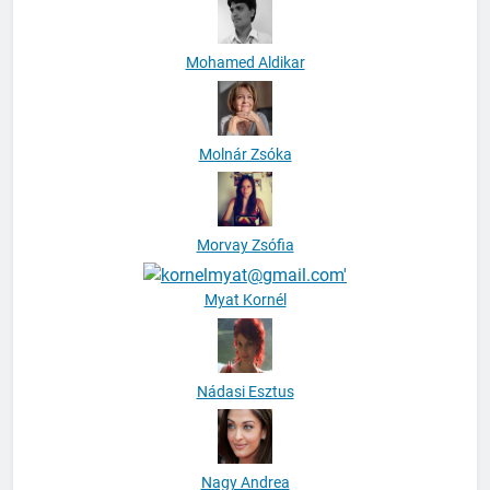
Mohamed Aldikar
Molnár Zsóka
Morvay Zsófia
Myat Kornél
Nádasi Esztus
Nagy Andrea