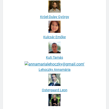
Kröel-Dulay György
Kulcsár Emőke
Kuti Tamás
Lehoczky Annamária
Ostergaard Leon