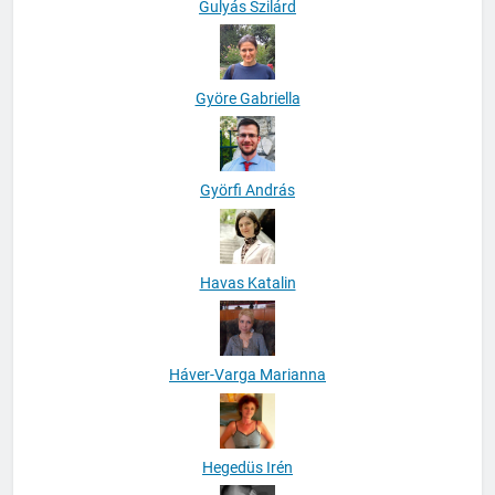
Gulyás Szilárd
Györe Gabriella
Györfi András
Havas Katalin
Háver-Varga Marianna
Hegedüs Irén