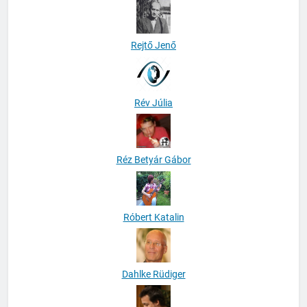
Rejtő Jenő
Rév Júlia
Réz Betyár Gábor
Róbert Katalin
Dahlke Rüdiger