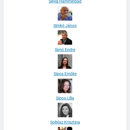
Seyla Hamminbad
Simkó János
Simó Endre
Sipos Emőke
Sipos Lilla
Soltész Krisztina