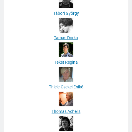
Tábori György
Tamás Dorka
Teket Regina
Thiele-Csekei Enikő
Thomas Achelis
Tomáš Vašut