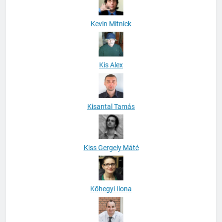
Kevin Mitnick
Kis Alex
Kisantal Tamás
Kiss Gergely Máté
Kőhegyi Ilona