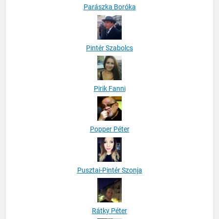
Parászka Boróka
Pintér Szabolcs
Pirik Fanni
Popper Péter
Pusztai-Pintér Szonja
Rátky Péter