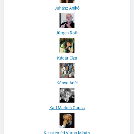
Juhász Anikó
Jürgen Roth
Kádár Elza
Kánya Adél
Karl Markus Gauss
Kecskeméti Varga Mihály