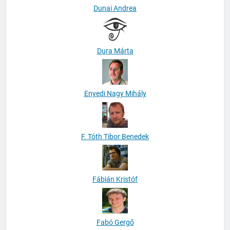
Dunai Andrea
Dura Márta
Enyedi Nagy Mihály
F. Tóth Tibor Benedek
Fábián Kristóf
Fabó Gergő