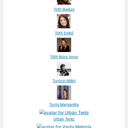
Tóth Enikő
Tóth Nóra Anna
Turóczi Ildikó
Turós Margaréta
Urbán Teréz
Vajda Melinda