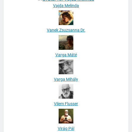
Vanek Zsuzsanna Dr.
Varga Máté
Varga Mihály
Vilem Flusser
Virág Pál