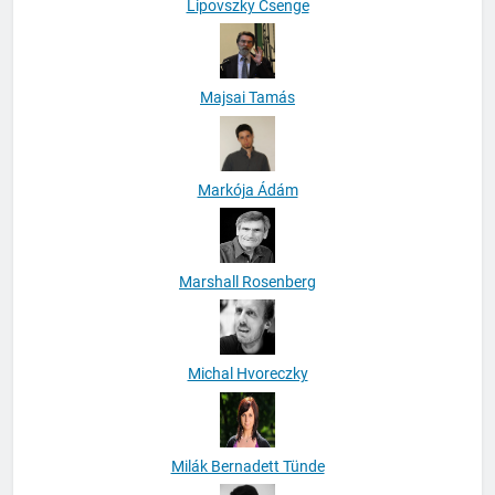
Lipovszky Csenge
Majsai Tamás
Markója Ádám
Marshall Rosenberg
Michal Hvoreczky
Milák Bernadett Tünde