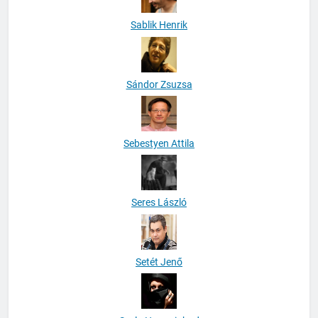
Sablik Henrik
Sándor Zsuzsa
Sebestyen Attila
Seres László
Setét Jenő