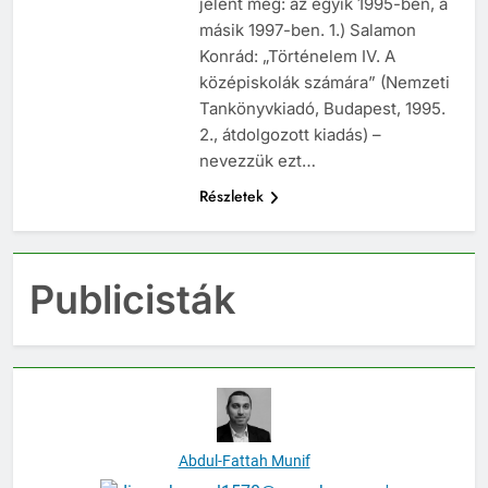
jelent meg: az egyik 1995-ben, a
másik 1997-ben. 1.) Salamon
Konrád: „Történelem IV. A
középiskolák számára” (Nemzeti
Tankönyvkiadó, Budapest, 1995.
2., átdolgozott kiadás) –
nevezzük ezt…
Részletek
Publicisták
Abdul-Fattah Munif