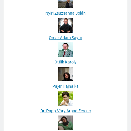
Nyiri Zsuzsanna Jolán
Omar Adam Sayfo
Ottlik Karoly
Pajer Hajnalka
Dr. Papp-Váry Árpád Ferenc