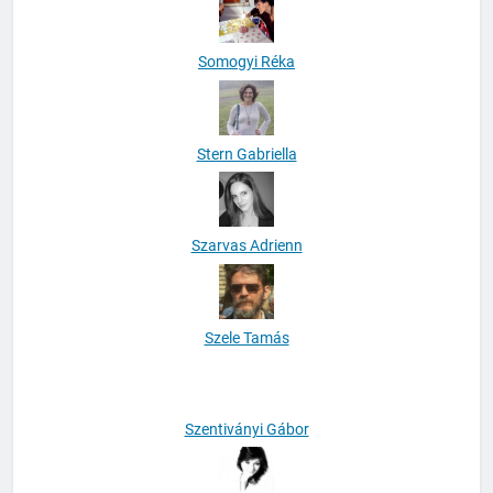
Somogyi Réka
Stern Gabriella
Szarvas Adrienn
Szele Tamás
Szentiványi Gábor
Szentmiklósi Dóra