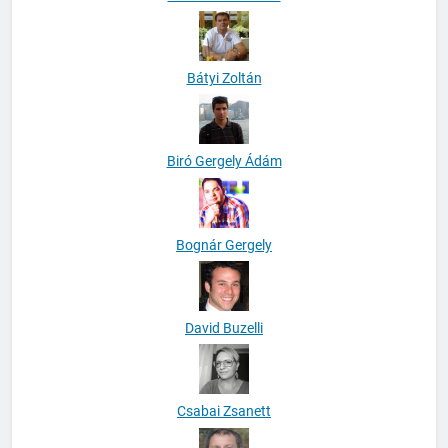
Bátyi Zoltán
Biró Gergely Ádám
Bognár Gergely
David Buzelli
Csabai Zsanett