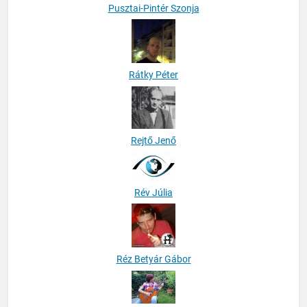
Pusztai-Pintér Szonja
Rátky Péter
Rejtő Jenő
Rév Júlia
Réz Betyár Gábor