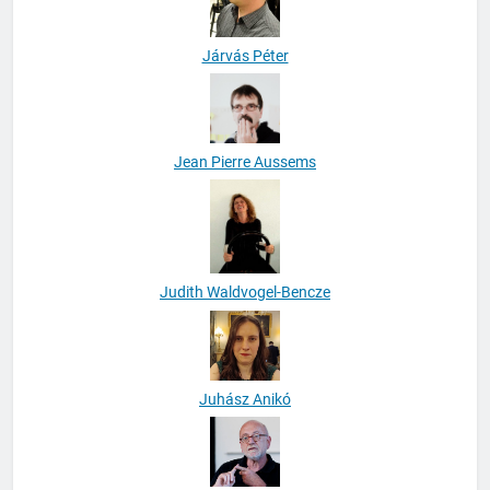
Járvás Péter
Jean Pierre Aussems
Judith Waldvogel-Bencze
Juhász Anikó