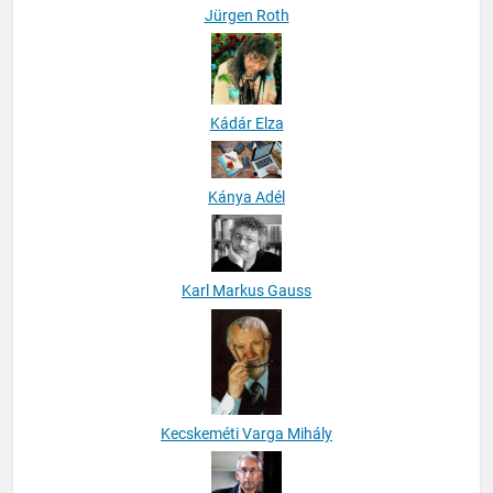
Jürgen Roth
Kádár Elza
Kánya Adél
Karl Markus Gauss
Kecskeméti Varga Mihály