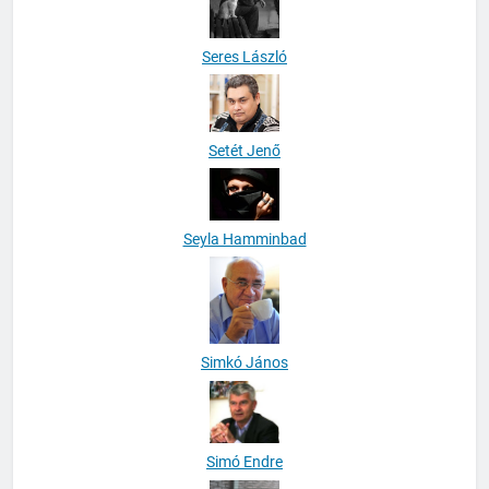
Seres László
Setét Jenő
Seyla Hamminbad
Simkó János
Simó Endre