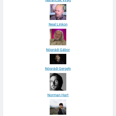
Narancsik Virág
Neal Linkon
Nógrádi Gábor
Nógrádi Gergely
Norman Hart