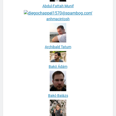
Abdul-Fattah Munif
anhmacintosh
Archibald Tatum
Bakó Ádám
Bakó Balázs