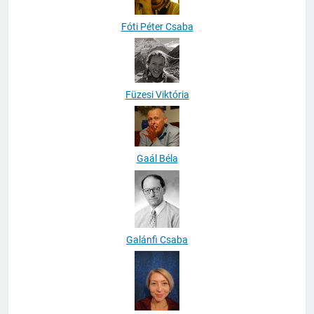
Fóti Péter Csaba
Füzesi Viktória
Gaál Béla
Galánfi Csaba