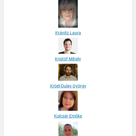
Kránitz Laura
Kristóf Mihály
Kröel-Dulay György
Kulcsár Emőke