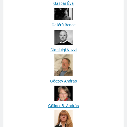
Gáspár Éva
Gellérfi Bence
Gianluigi Nuzzi
Göczey András
Göllner B. András