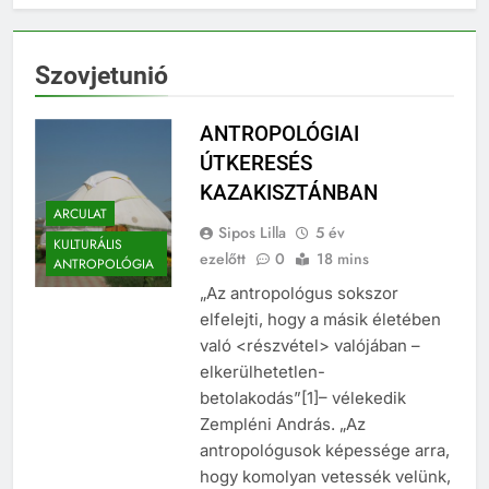
Szovjetunió
ANTROPOLÓGIAI
ÚTKERESÉS
KAZAKISZTÁNBAN
ARCULAT
Sipos Lilla
5 év
KULTURÁLIS
ezelőtt
0
18 mins
ANTROPOLÓGIA
„Az antropológus sokszor
elfelejti, hogy a másik életében
való <részvétel> valójában –
elkerülhetetlen-
betolakodás”[1]– vélekedik
Zempléni András. „Az
antropológusok képessége arra,