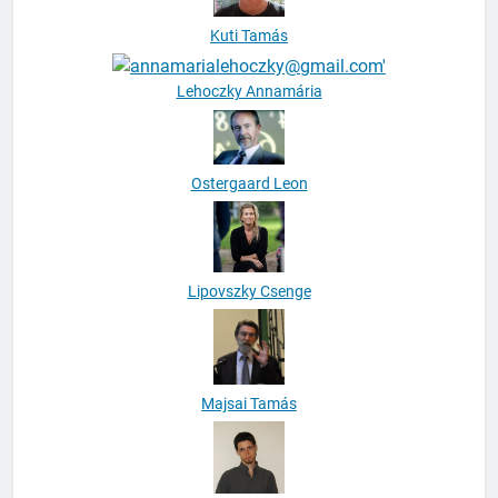
Kuti Tamás
Lehoczky Annamária
Ostergaard Leon
Lipovszky Csenge
Majsai Tamás