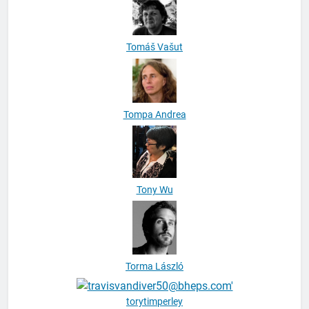
Tomáš Vašut
Tompa Andrea
Tony Wu
Torma László