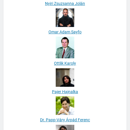
Nyiri Zsuzsanna Jolán
Omar Adam Sayfo
Ottlik Karoly
Pajer Hajnalka
Dr. Papp-Váry Árpád Ferenc