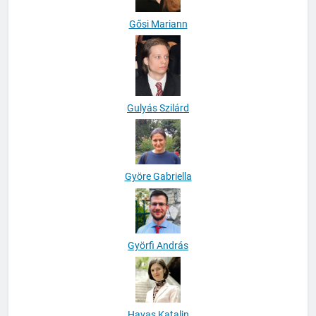
Gősi Mariann
Gulyás Szilárd
Györe Gabriella
Györfi András