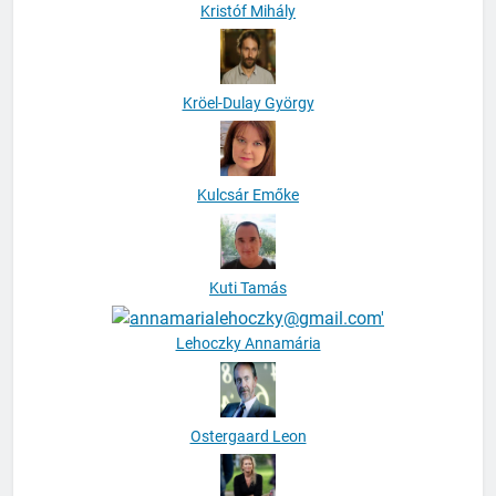
Kristóf Mihály
Kröel-Dulay György
Kulcsár Emőke
Kuti Tamás
Lehoczky Annamária
Ostergaard Leon