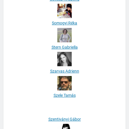
Somogyi Réka
Stern Gabriella
Szarvas Adrienn
Szele Tamás
Szentiványi Gábor