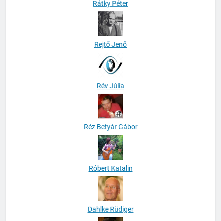
Rátky Péter
Rejtő Jenő
Rév Júlia
Réz Betyár Gábor
Róbert Katalin
Dahlke Rüdiger