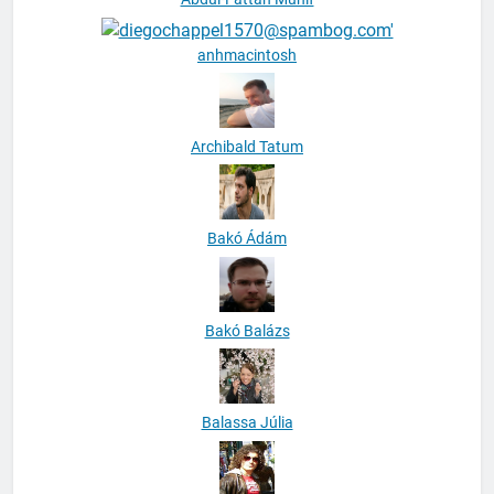
anhmacintosh
Archibald Tatum
Bakó Ádám
Bakó Balázs
Balassa Júlia