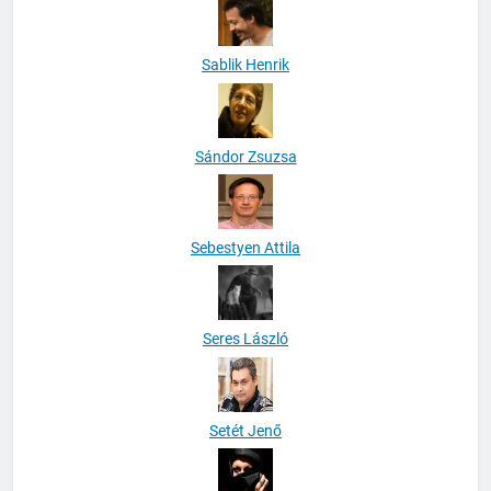
Sablik Henrik
Sándor Zsuzsa
Sebestyen Attila
Seres László
Setét Jenő