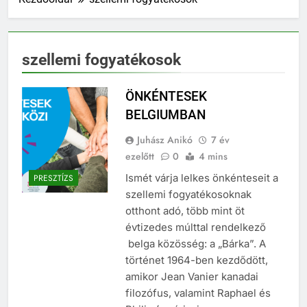
szellemi fogyatékosok
ÖNKÉNTESEK
BELGIUMBAN
Juhász Anikó
7 év
ezelőtt
0
4 mins
Ismét várja lelkes önkénteseit a
PRESZTÍZS
szellemi fogyatékosoknak
otthont adó, több mint öt
évtizedes múlttal rendelkező
belga közösség: a „Bárka”. A
történet 1964-ben kezdődött,
amikor Jean Vanier kanadai
filozófus, valamint Raphael és