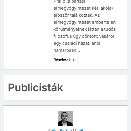
Philip (a párizsi
elmegyógyintézet két lakója)
először találkoztak. Az
elmegyógyintézet embertelen
körülményeinek láttán a tudós
filozófus úgy döntött: vásárol
egy családi házat, ahol
hamarosan…
Részletek
Publicisták
Abdul-Fattah Munif