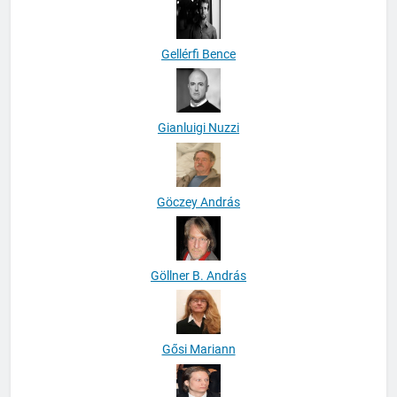
Gellérfi Bence
Gianluigi Nuzzi
Göczey András
Göllner B. András
Gősi Mariann