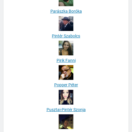
Parászka Boróka
Pintér Szabolcs
Pirik Fanni
Popper Péter
Pusztai-Pintér Szonja