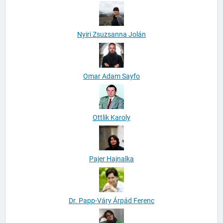
Nyiri Zsuzsanna Jolán
Omar Adam Sayfo
Ottlik Karoly
Pajer Hajnalka
Dr. Papp-Váry Árpád Ferenc