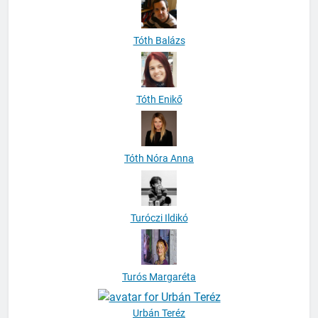
Tóth Balázs
Tóth Enikő
Tóth Nóra Anna
Turóczi Ildikó
Turós Margaréta
Urbán Teréz