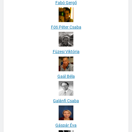
Fabó Gergő
Fóti Péter Csaba
Füzesi Viktória
Gaál Béla
Galánfi Csaba
Gáspár Éva