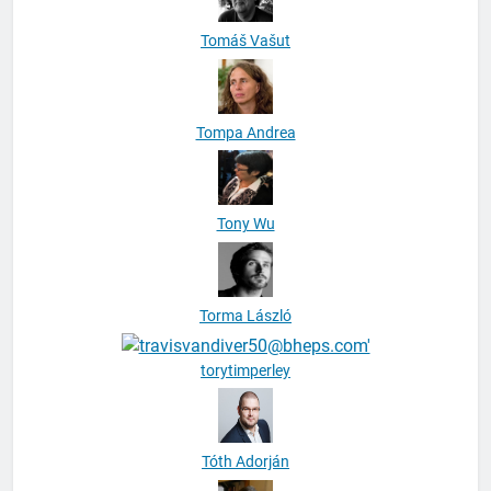
Tomáš Vašut
Tompa Andrea
Tony Wu
Torma László
torytimperley
Tóth Adorján