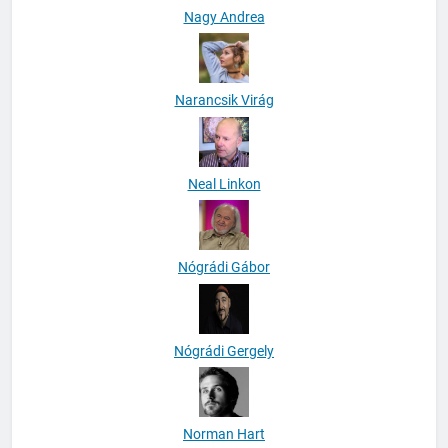
Nagy Andrea
Narancsik Virág
Neal Linkon
Nógrádi Gábor
Nógrádi Gergely
Norman Hart