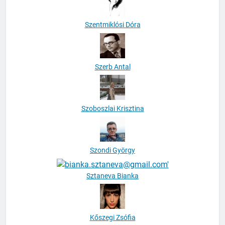
Szentmiklósi Dóra
Szerb Antal
Szoboszlai Krisztina
Szondi György
Sztaneva Bianka
Kőszegi Zsófia