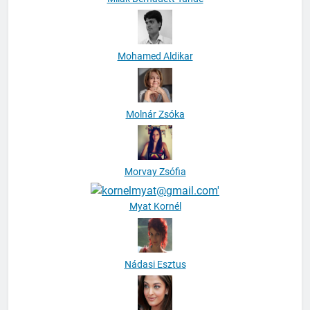
Mohamed Aldikar
Molnár Zsóka
Morvay Zsófia
Myat Kornél
Nádasi Esztus