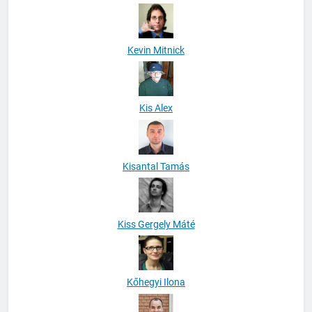
Kevin Mitnick
Kis Alex
Kisantal Tamás
Kiss Gergely Máté
Kőhegyi Ilona