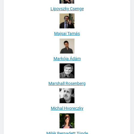
Lipovszky Csenge
Majsai Tamás
Markója Ádám
Marshall Rosenberg
Michal Hvoreczky
Milák Bernadett Tünde