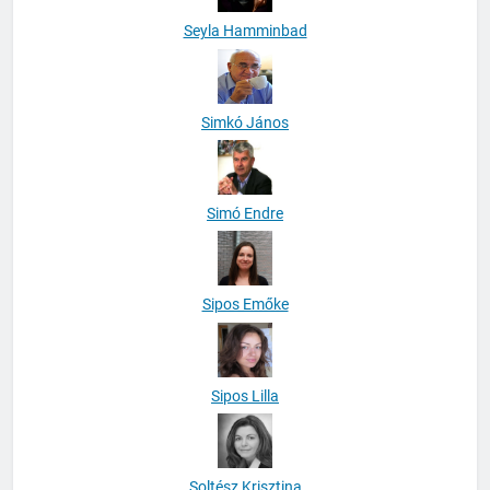
Seyla Hamminbad
Simkó János
Simó Endre
Sipos Emőke
Sipos Lilla
Soltész Krisztina