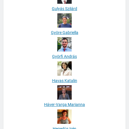
Gulyás Szilárd
Györe Gabriella
Györfi András
Havas Katalin
Háver-Varga Marianna
Hegedüs Irén