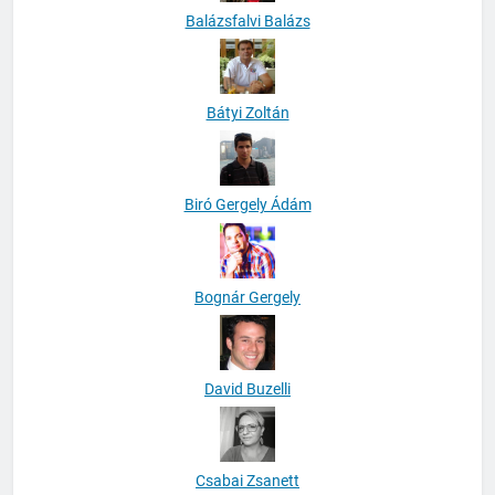
Balázsfalvi Balázs
Bátyi Zoltán
Biró Gergely Ádám
Bognár Gergely
David Buzelli
Csabai Zsanett