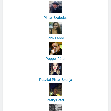
Pintér Szabolcs
Pirik Fanni
Popper Péter
Pusztai-Pintér Szonja
Rátky Péter