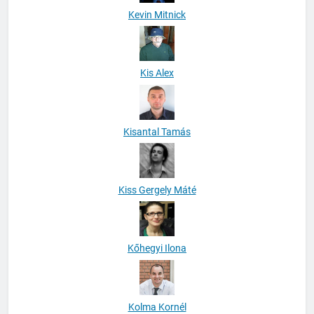
Kevin Mitnick
Kis Alex
Kisantal Tamás
Kiss Gergely Máté
Kőhegyi Ilona
Kolma Kornél