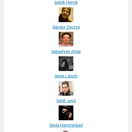
Sablik Henrik
Sándor Zsuzsa
Sebestyen Attila
Seres László
Setét Jenő
Seyla Hamminbad