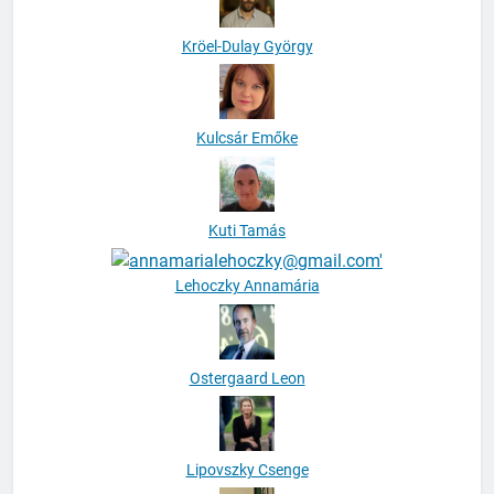
Kröel-Dulay György
Kulcsár Emőke
Kuti Tamás
Lehoczky Annamária
Ostergaard Leon
Lipovszky Csenge