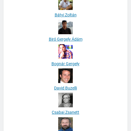
Bátyi Zoltán
Biró Gergely Ádám
Bognár Gergely
David Buzelli
Csabai Zsanett