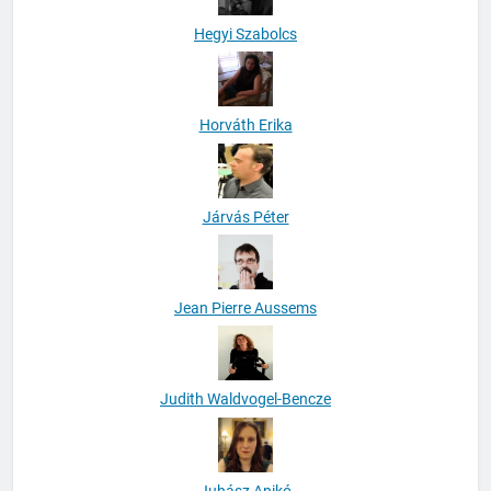
Hegyi Szabolcs
Horváth Erika
Járvás Péter
Jean Pierre Aussems
Judith Waldvogel-Bencze
Juhász Anikó