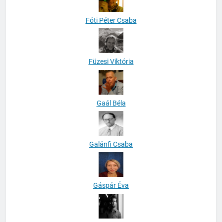
Fóti Péter Csaba
Füzesi Viktória
Gaál Béla
Galánfi Csaba
Gáspár Éva