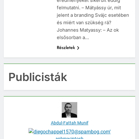
eredményeket sikerült eddig
felmutatni. – Mátyássy úr, mit
jelent a branding Svájc esetében
és miért van szükség rá?
Johannes Matyassy: – Az ok
elsősorban a…
Részletek
Publicisták
Abdul-Fattah Munif
anhmacintosh