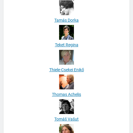
Tamás Dorka
Teket Regina
Thiele-Csekei Enikő
Thomas Achelis
Tomáš Vašut