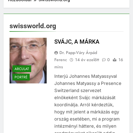
swissworld.org
SVÁJC, A MÁRKA
Dr. Papp-Váry Árpád
Ferenc
14 év ezelőtt
0
16
mins
ARCULAT
Interjú Johannes Matyassyval
PORTRÉ
Johannes Matyassy a Presence
Switzerland szervezet
elnökeként Svájc márkázását
koordinálja. Arról kérdeztük,
hogy mit jelent a márkázás egy
ország esetében, mi a program
intézményi háttere, és milyen