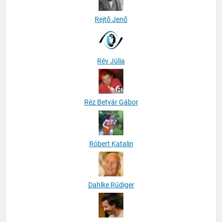
Rejtő Jenő
Rév Júlia
Réz Betyár Gábor
Róbert Katalin
Dahlke Rüdiger