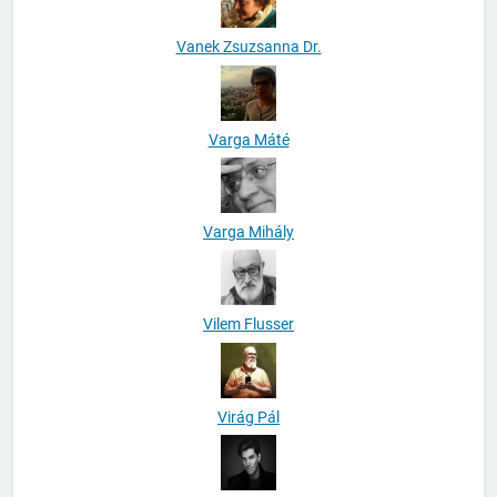
Vanek Zsuzsanna Dr.
Varga Máté
Varga Mihály
Vilem Flusser
Virág Pál