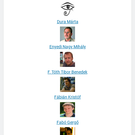
Dura Márta
Enyedi Nagy Mihály
F. Tóth Tibor Benedek
Fábián Kristóf
Fabó Gergő