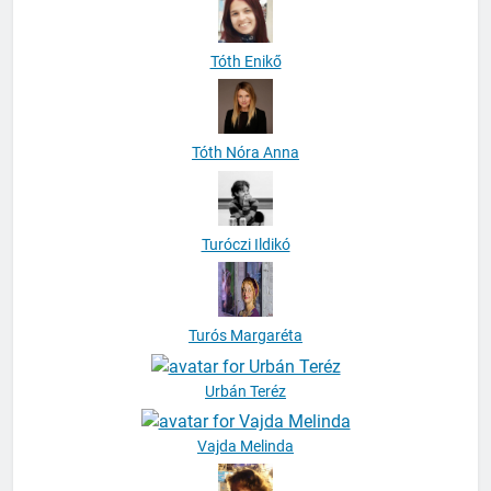
Tóth Enikő
Tóth Nóra Anna
Turóczi Ildikó
Turós Margaréta
Urbán Teréz
Vajda Melinda