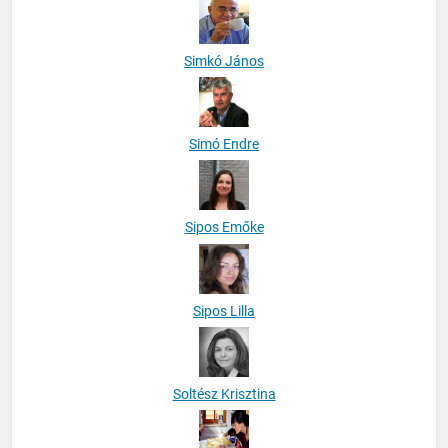
Simkó János
Simó Endre
Sipos Emőke
Sipos Lilla
Soltész Krisztina