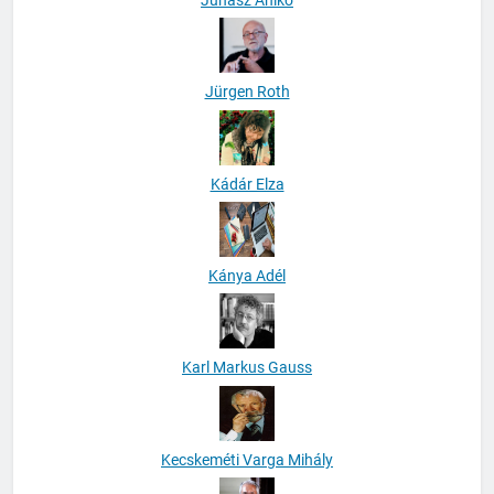
Jürgen Roth
Kádár Elza
Kánya Adél
Karl Markus Gauss
Kecskeméti Varga Mihály