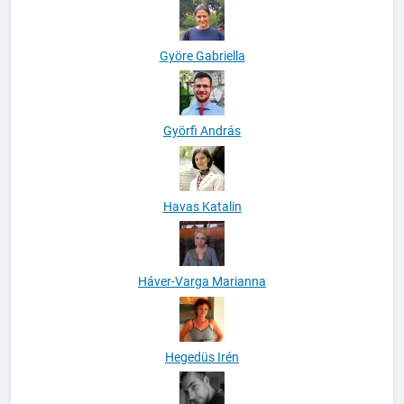
Györe Gabriella
Györfi András
Havas Katalin
Háver-Varga Marianna
Hegedüs Irén