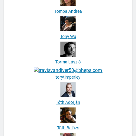
Tompa Andrea
Tony Wu
Torma László
torytimperley
Tóth Adorján
Tóth Balázs