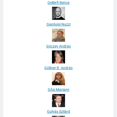
Gellérfi Bence
Gianluigi Nuzzi
Göczey András
Göllner B. András
Gősi Mariann
Gulyás Szilárd