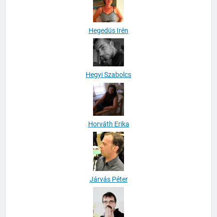
Hegedüs Irén
Hegyi Szabolcs
Horváth Erika
Járvás Péter