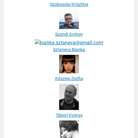
Szondi György
Sztaneva Bianka
Kőszegi Zsófia
Tábori György
Tamás Dorka