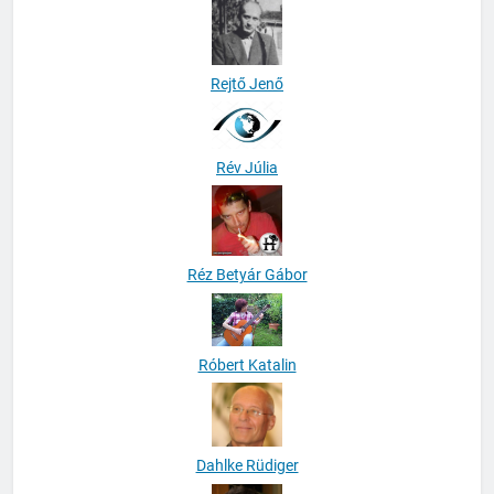
Rejtő Jenő
Rév Júlia
Réz Betyár Gábor
Róbert Katalin
Dahlke Rüdiger