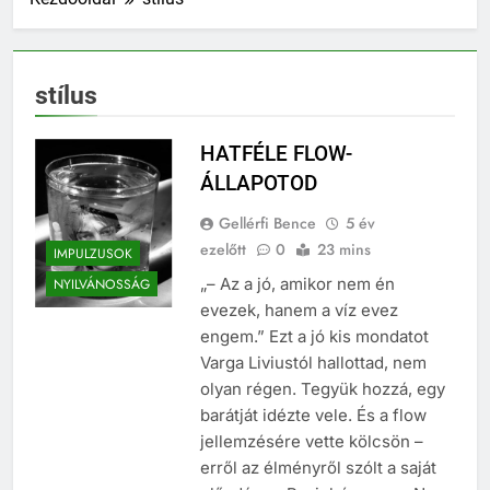
stílus
HATFÉLE FLOW-
ÁLLAPOTOD
Gellérfi Bence
5 év
ezelőtt
0
23 mins
IMPULZUSOK
„– Az a jó, amikor nem én
NYILVÁNOSSÁG
evezek, hanem a víz evez
engem.” Ezt a jó kis mondatot
Varga Liviustól hallottad, nem
olyan régen. Tegyük hozzá, egy
barátját idézte vele. És a flow
jellemzésére vette kölcsön –
erről az élményről szólt a saját