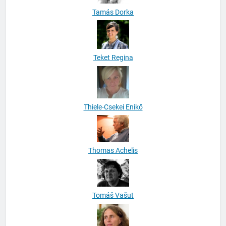
Teket Regina
Thiele-Csekei Enikő
Thomas Achelis
Tomáš Vašut
Tompa Andrea