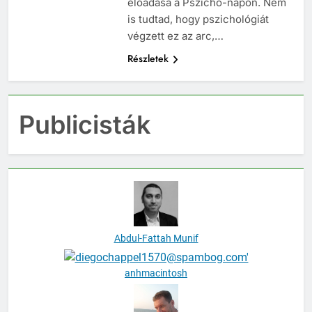
előadása a Pszichó-napon. Nem
is tudtad, hogy pszichológiát
végzett ez az arc,…
Részletek
Publicisták
Abdul-Fattah Munif
anhmacintosh