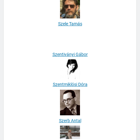
Szele Tamás
Szentiványi Gábor
Szentmiklósi Dóra
Szerb Antal
Szoboszlai Krisztina