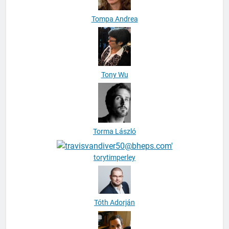
Tony Wu
Torma László
torytimperley
Tóth Adorján
Tóth Balázs