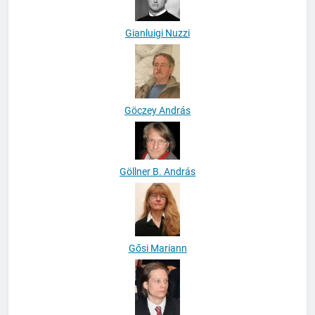
Gianluigi Nuzzi
Göczey András
Göllner B. András
Gősi Mariann