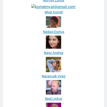
Morvay Zsófia
Myat Kornél
Nádasi Esztus
Nagy Andrea
Narancsik Virág
Neal Linkon