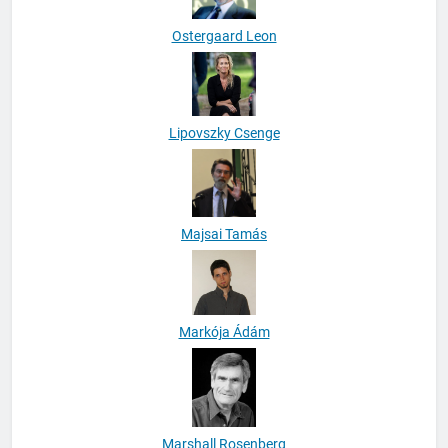
Ostergaard Leon
Lipovszky Csenge
Majsai Tamás
Markója Ádám
Marshall Rosenberg