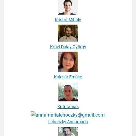
Kristóf Mihály
Kröel-Dulay György
Kulcsár Emőke
Kuti Tamás
Lehoczky Annamária