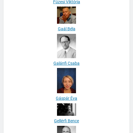
Füzesi Viktória
Gaál Béla
Galánfi Csaba
Gáspár Éva
Gellérfi Bence