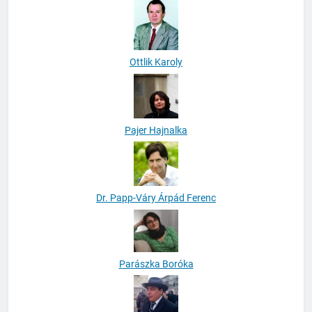
Ottlik Karoly
Pajer Hajnalka
Dr. Papp-Váry Árpád Ferenc
Parászka Boróka