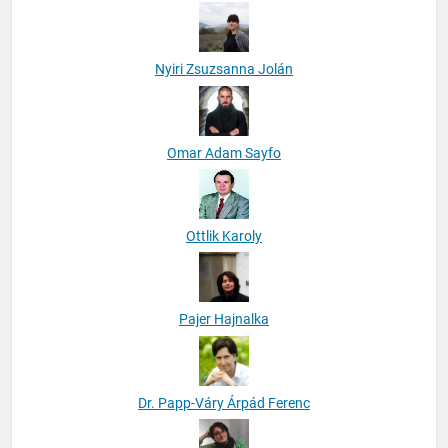
Nyiri Zsuzsanna Jolán
Omar Adam Sayfo
Ottlik Karoly
Pajer Hajnalka
Dr. Papp-Váry Árpád Ferenc