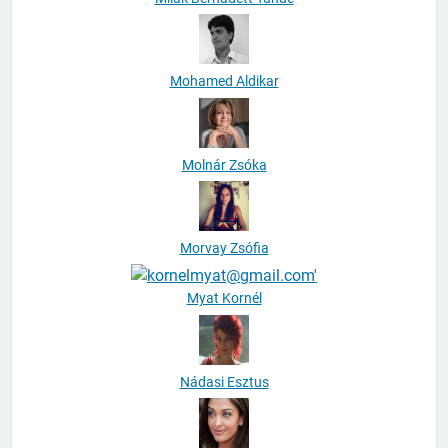
Mohamed Aldikar
Molnár Zsóka
Morvay Zsófia
Myat Kornél
Nádasi Esztus