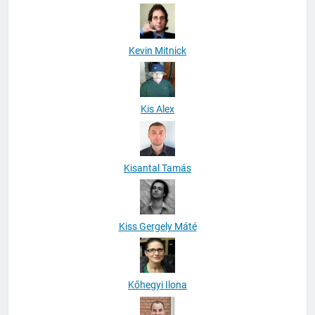
Kevin Mitnick
Kis Alex
Kisantal Tamás
Kiss Gergely Máté
Kőhegyi Ilona