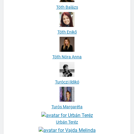
Tóth Balázs
Tóth Enikő
Tóth Nóra Anna
Turóczi Ildikó
Turós Margaréta
Urbán Teréz