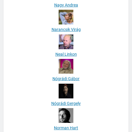
Nagy Andrea
Narancsik Virág
Neal Linkon
Nógrádi Gábor
Nógrádi Gergely
Norman Hart