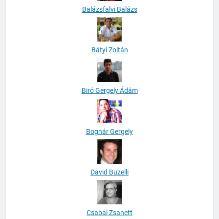
Balázsfalvi Balázs
Bátyi Zoltán
Biró Gergely Ádám
Bognár Gergely
David Buzelli
Csabai Zsanett