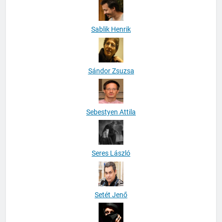
Sablik Henrik
Sándor Zsuzsa
Sebestyen Attila
Seres László
Setét Jenő