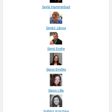
Seyla Hamminbad
Simkó János
Simó Endre
Sipos Emőke
Sipos Lilla
Soltész Krisztina