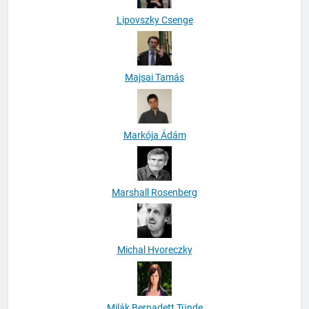
Lipovszky Csenge
Majsai Tamás
Markója Ádám
Marshall Rosenberg
Michal Hvoreczky
Milák Bernadett Tünde