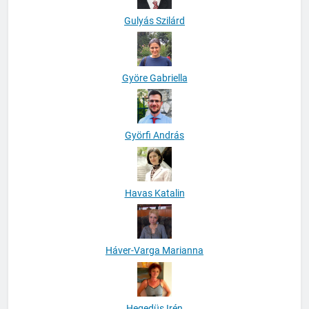
Gulyás Szilárd
Györe Gabriella
Györfi András
Havas Katalin
Háver-Varga Marianna
Hegedüs Irén