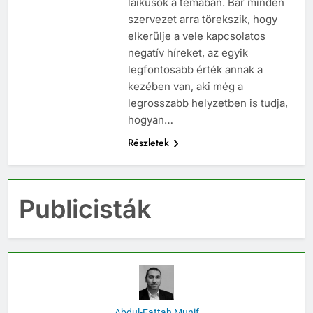
laikusok a témában. Bár minden
szervezet arra törekszik, hogy
elkerülje a vele kapcsolatos
negatív híreket, az egyik
legfontosabb érték annak a
kezében van, aki még a
legrosszabb helyzetben is tudja,
hogyan…
Részletek
Publicisták
Abdul-Fattah Munif