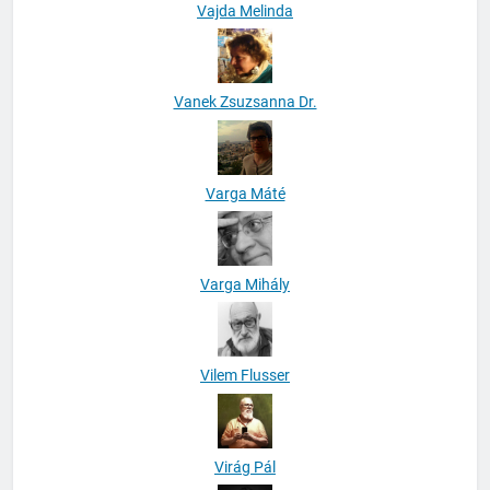
Vajda Melinda
Vanek Zsuzsanna Dr.
Varga Máté
Varga Mihály
Vilem Flusser
Virág Pál