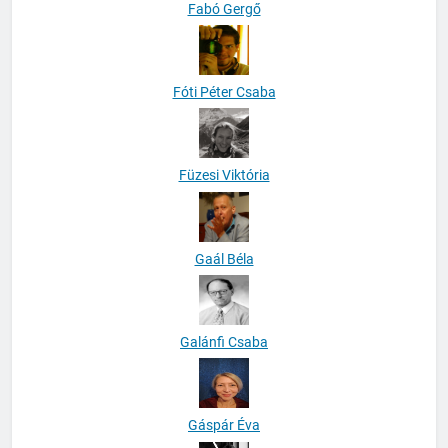
Fabó Gergő
Fóti Péter Csaba
Füzesi Viktória
Gaál Béla
Galánfi Csaba
Gáspár Éva