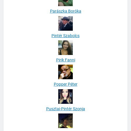
Parászka Boróka
Pintér Szabolcs
Pirik Fanni
Popper Péter
Pusztai-Pintér Szonja