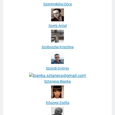
Szentmiklósi Dóra
Szerb Antal
Szoboszlai Krisztina
Szondi György
Sztaneva Bianka
Kőszegi Zsófia