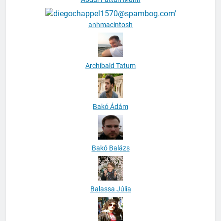
anhmacintosh
Archibald Tatum
Bakó Ádám
Bakó Balázs
Balassa Júlia