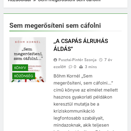
Sem megerősíteni sem cáfolni
,,A CSAPÁS ÁLRUHÁS
ÁLDÁS”
Pusztai-Pintér Szonja
7 év
ezelőtt
0
3 mins
KÖNYV
Bőhm Kornél „Sem
KÖZÖNSÉG
megerősíteni, sem cáfolni…”
című könyve az elmélet mellett
hasznos gyakorlati példákon
keresztül mutatja be a
kríziskommunikáció
legfontosabb szabályait,
mindazoknak, akik teljesen