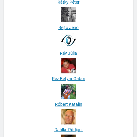
Rátky Péter
Rejtő Jenő
Rév Júlia
Réz Betyár Gábor
Róbert Katalin
Dahlke Rüdiger