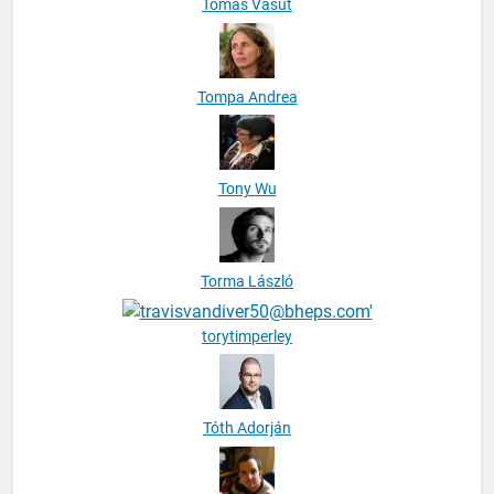
Tomáš Vašut
Tompa Andrea
Tony Wu
Torma László
torytimperley
Tóth Adorján