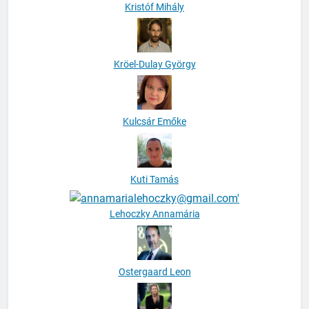
Kristóf Mihály
Kröel-Dulay György
Kulcsár Emőke
Kuti Tamás
Lehoczky Annamária
Ostergaard Leon