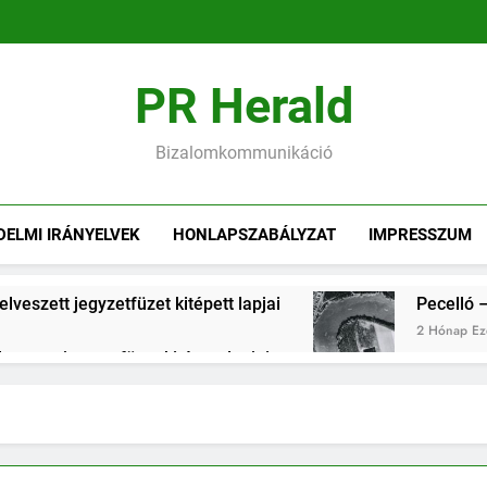
PR Herald
Bizalomkommunikáció
DELMI IRÁNYELVEK
HONLAPSZABÁLYZAT
IMPRESSZUM
lveszett jegyzetfüzet kitépett lapjai
Pecelló –
2 Hónap Eze
veszett jegyzetfüzet kitépett lapjai
armelitában – egy elveszett jegyzetfüzet kitépett lapjai
aton – egy elveszett jegyzetfüzet kitépett lapjai