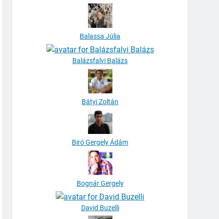
Balassa Júlia
Balázsfalvi Balázs
Bátyi Zoltán
Biró Gergely Ádám
Bognár Gergely
David Buzelli