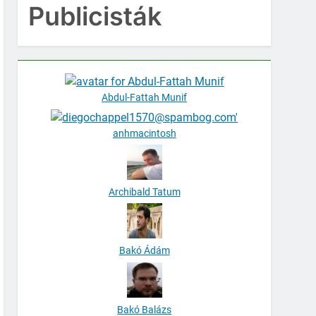
Publicisták
RODALOM HALÁLA
Abdul-Fattah Munif
 Ezelőtt
anhmacintosh
Archibald Tatum
Bakó Ádám
Bakó Balázs