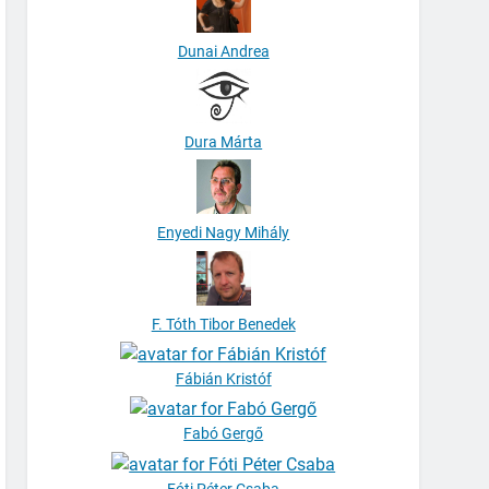
Dunai Andrea
Dura Márta
Enyedi Nagy Mihály
F. Tóth Tibor Benedek
Fábián Kristóf
Fabó Gergő
Fóti Péter Csaba