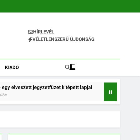
HÍRLEVÉL
VÉLETLENSZERŰ ÚJDONSÁG
KIADÓ
 egy elveszett jegyzetfüzet kitépett lapjai
lőtt