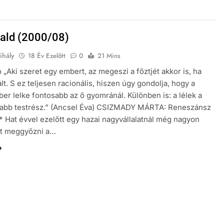
lveszett jegyzetfüzet kitépett lapjai
ald (2000/08)
tumsüti – egy elveszett jegyzetfüzet kitépett lapjai
ihály
18 Év Ezelőtt
0
21 Mins
y elveszett jegyzetfüzet kitépett lapjai
AZ I
 „Aki szeret egy embert, az megeszi a főztjét akkor is, ha
3 Hónap
t. S ez teljesen racionális, hiszen úgy gondolja, hogy a
TÁNC, SZÖGEDI PAPUCSBAN
er lelke fontosabb az ő gyomránál. Különben is: a lélek a
sabb testrész.” (Ancsel Éva) CSIZMADY MÁRTA: Reneszánsz
 Hat évvel ezelőtt egy hazai nagyvállalatnál még nagyon
lt meggyőzni a…