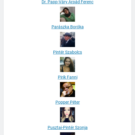
Dr. Papp-Váry Árpád Ferenc
Parászka Boróka
Pintér Szabolcs
Pirik Fanni
Popper Péter
Pusztai-Pintér Szonja