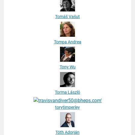
Tomáš Vašut
Tompa Andrea
Tony Wu
Torma László
torytimperley
Tóth Adorján