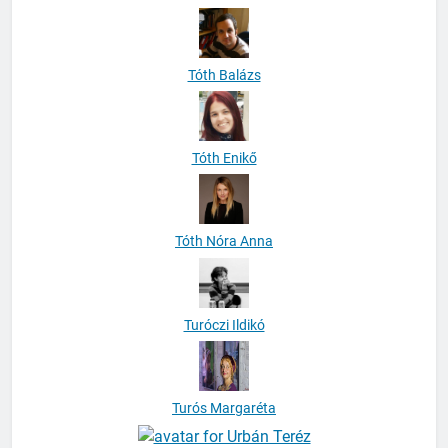
Tóth Balázs
Tóth Enikő
Tóth Nóra Anna
Turóczi Ildikó
Turós Margaréta