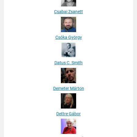
Csabai Zsanett
Csóka György
Datus C. Smith
Demeter Márton
Dettre Gábor