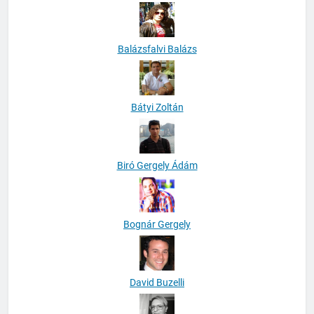
Balázsfalvi Balázs
Bátyi Zoltán
Biró Gergely Ádám
Bognár Gergely
David Buzelli