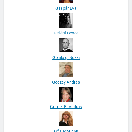
Gáspár Éva
Gellérfi Bence
Gianluigi Nuzzi
Göczey András
Göllner B. András
Gősi Mariann