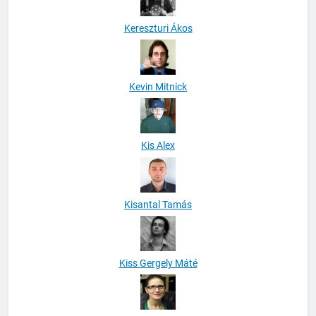
Kereszturi Ákos
Kevin Mitnick
Kis Alex
Kisantal Tamás
Kiss Gergely Máté