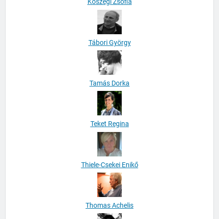
Kőszegi Zsófia
Tábori György
Tamás Dorka
Teket Regina
Thiele-Csekei Enikő
Thomas Achelis