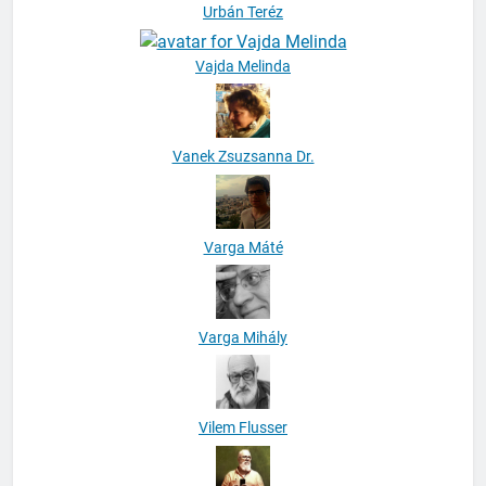
Urbán Teréz
Vajda Melinda
Vanek Zsuzsanna Dr.
Varga Máté
Varga Mihály
Vilem Flusser