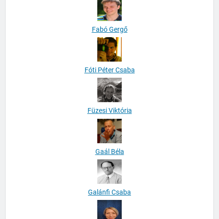
Fabó Gergő
Fóti Péter Csaba
Füzesi Viktória
Gaál Béla
Galánfi Csaba