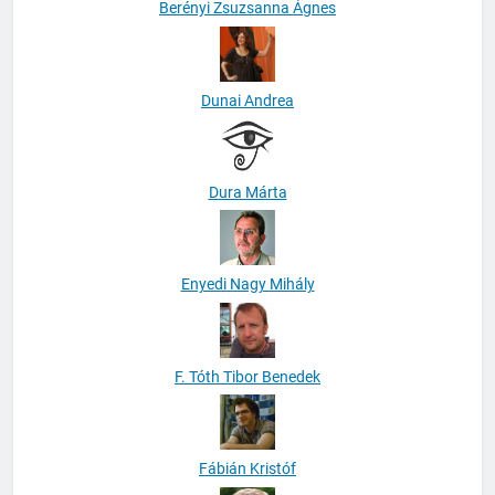
Berényi Zsuzsanna Ágnes
Dunai Andrea
Dura Márta
Enyedi Nagy Mihály
F. Tóth Tibor Benedek
Fábián Kristóf