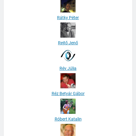
Rátky Péter
Rejtő Jenő
Rév Júlia
Réz Betyár Gábor
Róbert Katalin