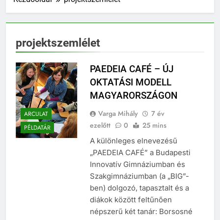
projektszemlélet
PAEDEIA CAFÉ – ÚJ
OKTATÁSI MODELL
MAGYARORSZÁGON
Varga Mihály
7 év
ARCULAT
ezelőtt
0
25 mins
PÉLDATÁR
A különleges elnevezésű
„PAEDEIA CAFÉ” a Budapesti
Innovatív Gimnáziumban és
Szakgimnáziumban (a „BIG”-
ben) dolgozó, tapasztalt és a
diákok között feltűnően
népszerű két tanár: Borsosné