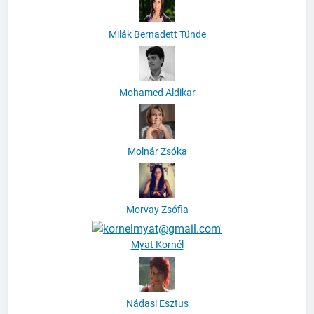
Milák Bernadett Tünde
Mohamed Aldikar
Molnár Zsóka
Morvay Zsófia
Myat Kornél
Nádasi Esztus