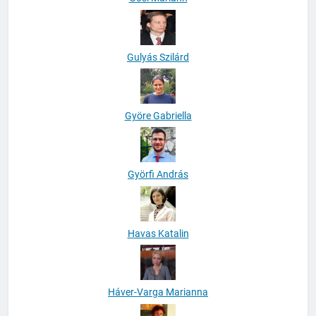
Gulyás Szilárd
Györe Gabriella
Györfi András
Havas Katalin
Háver-Varga Marianna