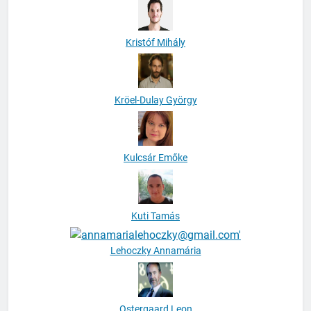
Kristóf Mihály
Kröel-Dulay György
Kulcsár Emőke
Kuti Tamás
Lehoczky Annamária
Ostergaard Leon