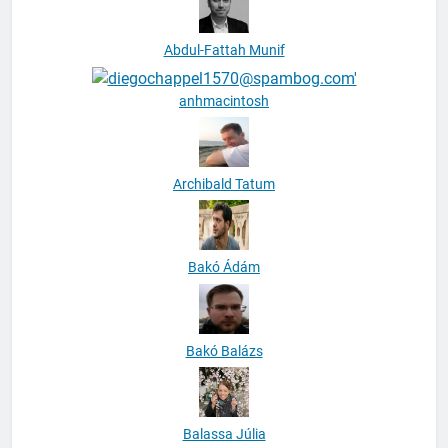
Abdul-Fattah Munif
anhmacintosh
Archibald Tatum
Bakó Ádám
Bakó Balázs
Balassa Júlia