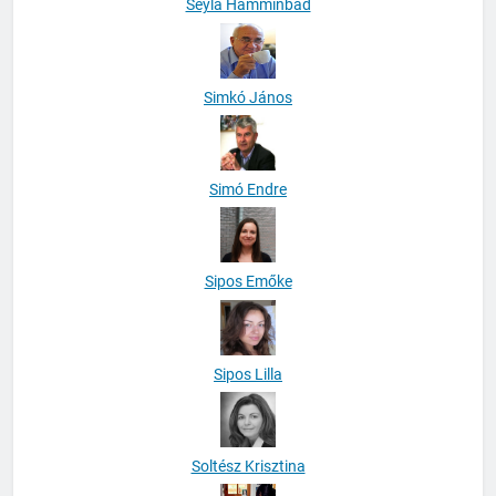
Seyla Hamminbad
Simkó János
Simó Endre
Sipos Emőke
Sipos Lilla
Soltész Krisztina