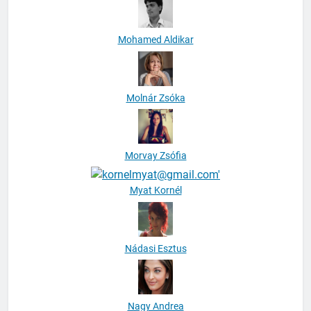
Mohamed Aldikar
Molnár Zsóka
Morvay Zsófia
Myat Kornél
Nádasi Esztus
Nagy Andrea