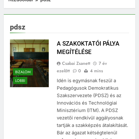
pdsz
A SZAKOKTATÓI PÁLYA
MEGÍTÉLÉSE
Csabai Zsanett
7 év
ezelőtt
0
4 mins
BIZALOM
Idén is egymásnak feszül a
LOBBI
Pedagógusok Demokratikus
Szakszervezete (PDSZ) és az
Innovációs és Technológiai
Minisztérium (ITM). A PDSZ
vezetői rendkívül aggályosnak
tartják a szakképzés átalakítását.
Bár az ágazat kétségtelenül