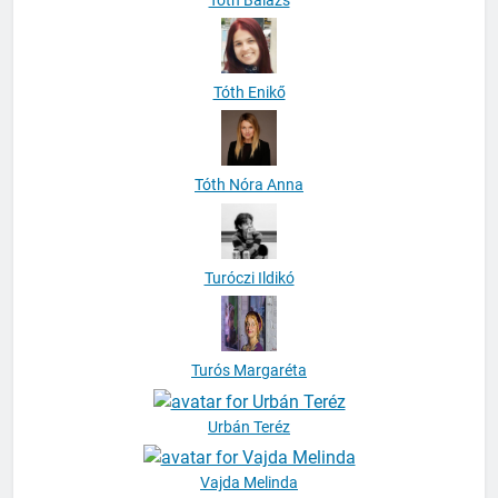
Tóth Enikő
Tóth Nóra Anna
Turóczi Ildikó
Turós Margaréta
Urbán Teréz
Vajda Melinda