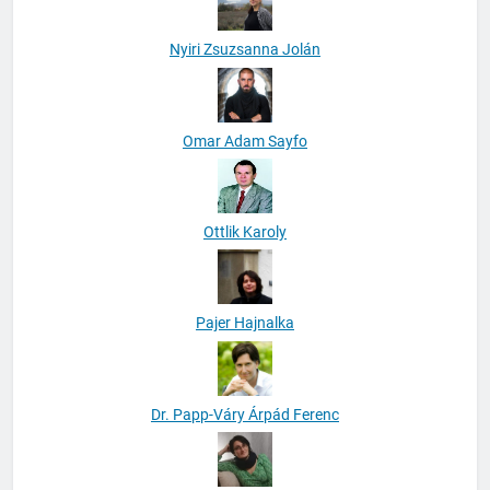
Nyiri Zsuzsanna Jolán
Omar Adam Sayfo
Ottlik Karoly
Pajer Hajnalka
Dr. Papp-Váry Árpád Ferenc