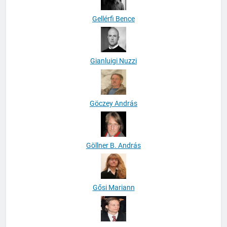
Gellérfi Bence
Gianluigi Nuzzi
Göczey András
Göllner B. András
Gősi Mariann