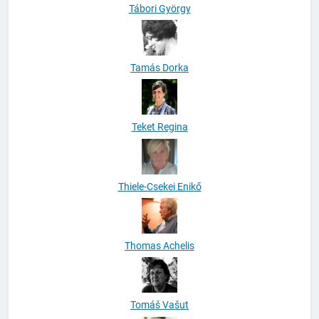
Tábori György
Tamás Dorka
Teket Regina
Thiele-Csekei Enikő
Thomas Achelis
Tomáš Vašut