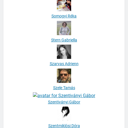
Somogyi Réka
Stern Gabriella
Szarvas Adrienn
Szele Tamás
Szentiványi Gábor
Szentmiklósi Dóra