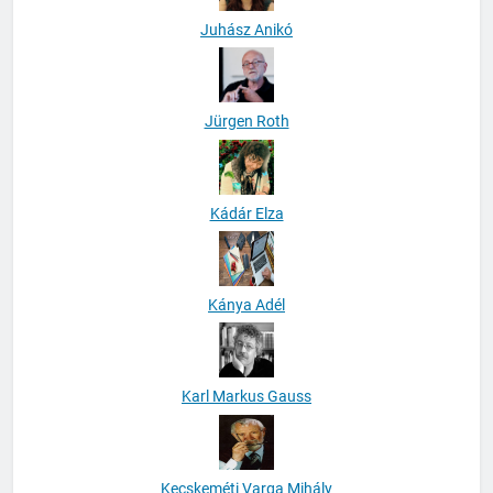
Juhász Anikó
Jürgen Roth
Kádár Elza
Kánya Adél
Karl Markus Gauss
Kecskeméti Varga Mihály