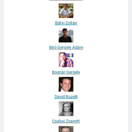
Bátyi Zoltán
Biró Gergely Ádám
Bognár Gergely
David Buzelli
Csabai Zsanett