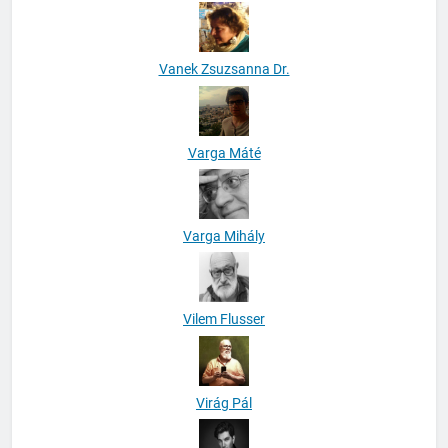
Vanek Zsuzsanna Dr.
Varga Máté
Varga Mihály
Vilem Flusser
Virág Pál