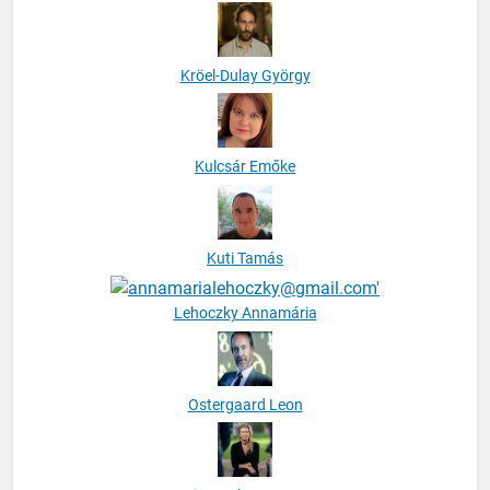
Kröel-Dulay György
Kulcsár Emőke
Kuti Tamás
Lehoczky Annamária
Ostergaard Leon