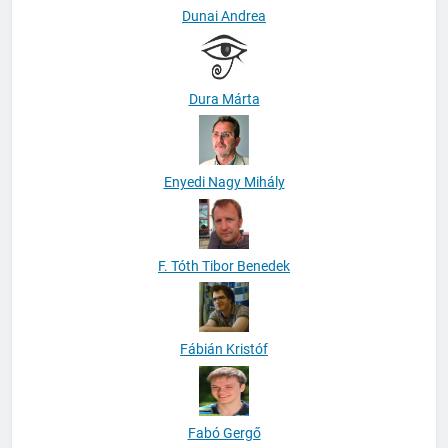
Dunai Andrea
Dura Márta
Enyedi Nagy Mihály
F. Tóth Tibor Benedek
Fábián Kristóf
Fabó Gergő