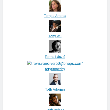
Tompa Andrea
Tony Wu
Torma László
torytimperley
Tóth Adorján
Tóth Balázs