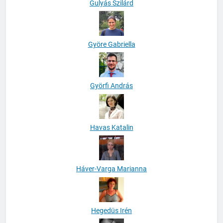
Gulyás Szilárd
Györe Gabriella
Györfi András
Havas Katalin
Háver-Varga Marianna
Hegedüs Irén