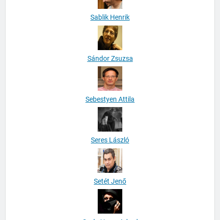
Sablik Henrik
Sándor Zsuzsa
Sebestyen Attila
Seres László
Setét Jenő