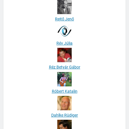
Rejtő Jenő
Rév Júlia
Réz Betyár Gábor
Róbert Katalin
Dahlke Rüdiger