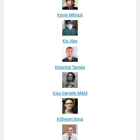
Kevin Mitnick
Kis Alex
Kisantal Tamás
Kiss Gergely Máté
Kőhegyi Ilona