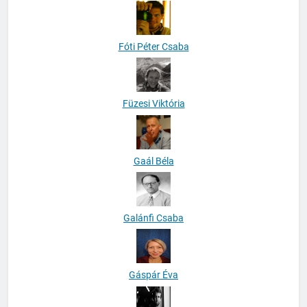
Fóti Péter Csaba
Füzesi Viktória
Gaál Béla
Galánfi Csaba
Gáspár Éva