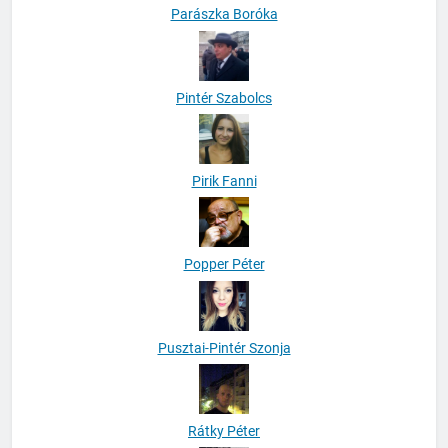
Parászka Boróka
Pintér Szabolcs
Pirik Fanni
Popper Péter
Pusztai-Pintér Szonja
Rátky Péter