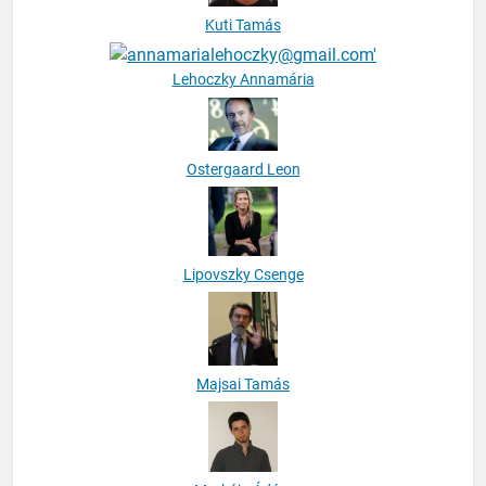
Kuti Tamás
Lehoczky Annamária
Ostergaard Leon
Lipovszky Csenge
Majsai Tamás