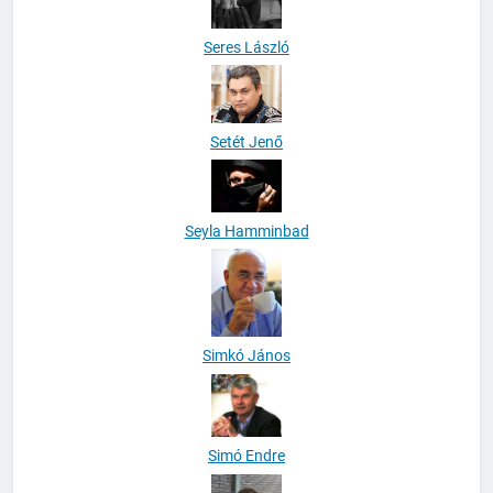
Seres László
Setét Jenő
Seyla Hamminbad
Simkó János
Simó Endre