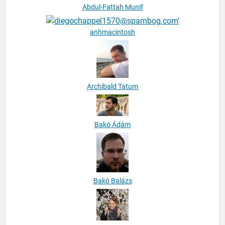
Abdul-Fattah Munif
anhmacintosh
Archibald Tatum
Bakó Ádám
Bakó Balázs