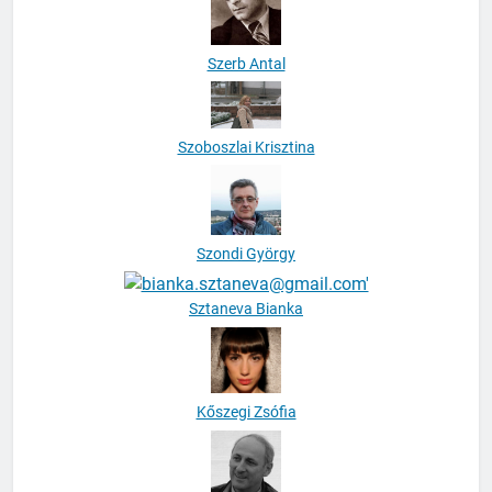
Szerb Antal
Szoboszlai Krisztina
Szondi György
Sztaneva Bianka
Kőszegi Zsófia
Tábori György