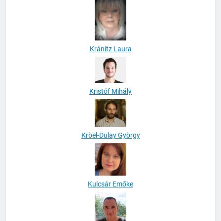
Kránitz Laura
Kristóf Mihály
Kröel-Dulay György
Kulcsár Emőke