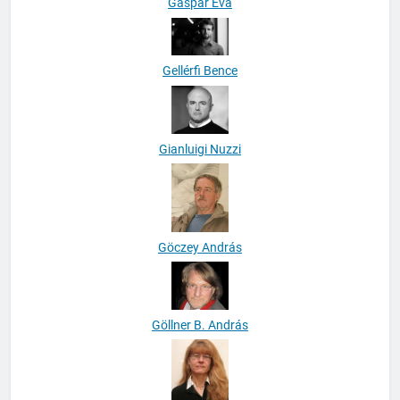
Gáspár Éva
Gellérfi Bence
Gianluigi Nuzzi
Göczey András
Göllner B. András