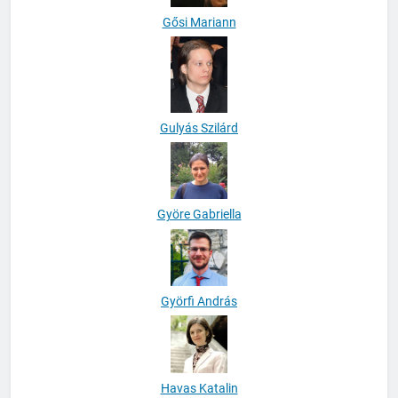
Gősi Mariann
Gulyás Szilárd
Györe Gabriella
Györfi András
Havas Katalin