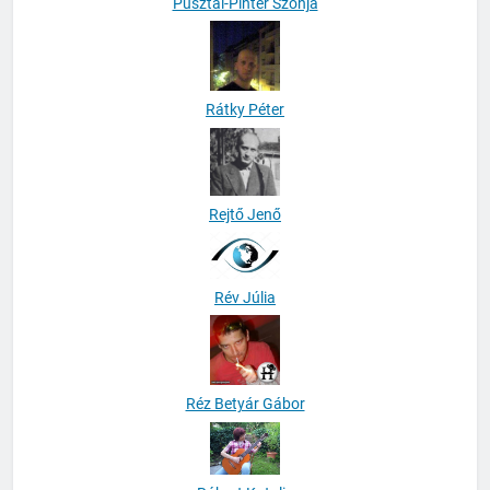
Pusztai-Pintér Szonja
Rátky Péter
Rejtő Jenő
Rév Júlia
Réz Betyár Gábor