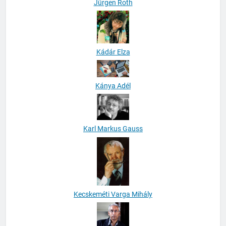
Jürgen Roth
Kádár Elza
Kánya Adél
Karl Markus Gauss
Kecskeméti Varga Mihály