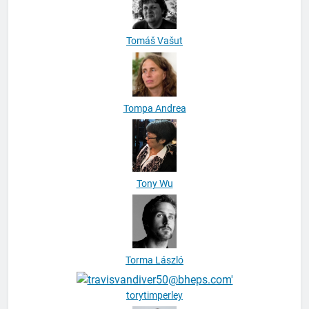
Tomáš Vašut
Tompa Andrea
Tony Wu
Torma László
torytimperley