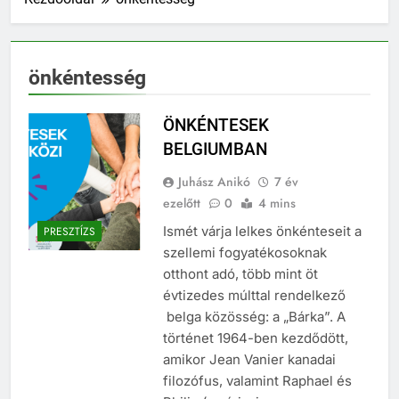
önkéntesség
ÖNKÉNTESEK
BELGIUMBAN
Juhász Anikó
7 év
ezelőtt
0
4 mins
Ismét várja lelkes önkénteseit a
PRESZTÍZS
szellemi fogyatékosoknak
otthont adó, több mint öt
évtizedes múlttal rendelkező
belga közösség: a „Bárka”. A
történet 1964-ben kezdődött,
amikor Jean Vanier kanadai
filozófus, valamint Raphael és