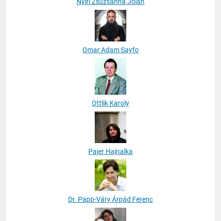
Nyiri Zsuzsanna Jolán
Omar Adam Sayfo
Ottlik Karoly
Pajer Hajnalka
Dr. Papp-Váry Árpád Ferenc