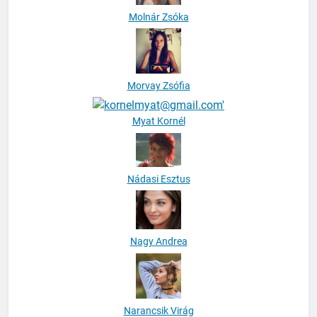
Molnár Zsóka
Morvay Zsófia
Myat Kornél
Nádasi Esztus
Nagy Andrea
Narancsik Virág