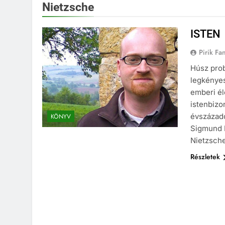
Nietzsche
ISTEN
Pirik Fa
Húsz prob
legkénye
emberi éle
istenbizo
évszázado
KÖNYV
Sigmund F
Nietzsch
Részletek