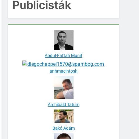
Publicisták
Abdul-Fattah Munif
anhmacintosh
Archibald Tatum
Bakó Ádám