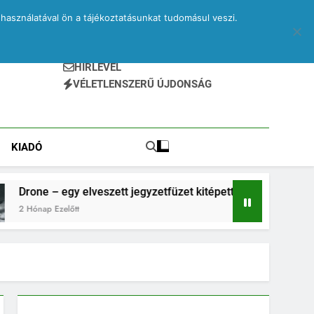
használatával ön a tájékoztatásunkat tudomásul veszi.
HÍRLEVÉL
VÉLETLENSZERŰ ÚJDONSÁG
KIADÓ
y elveszett jegyzetfüzet kitépett lapjai
PRINA 
őtt
2 Hónap