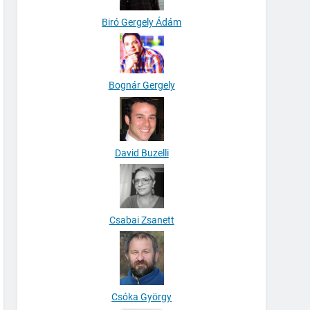
Biró Gergely Ádám
Bognár Gergely
David Buzelli
Csabai Zsanett
Csóka György