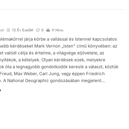
nni
13 Év Ezelőtt
0
9 Mins
lémakörrel járja körbe a vallással és Istennel kapcsolatos
sebb kérdéseket Mark Vernon „Isten” című könyvében: az
t valódi célja és értelme, a világvége eljövetele, az
nyítékok, a kételyek. Olyan kérdések ezek, melyekre
k óta a legnagyobb gondolkodók keresik a választ, köztük
reud, Max Weber, Carl Jung, vagy éppen Friedrich
e. A National Geographic gondozásában megjelent…