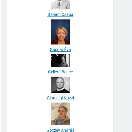
Galánfi Csaba
Gáspár Éva
Gellérfi Bence
Gianluigi Nuzzi
Göczey András