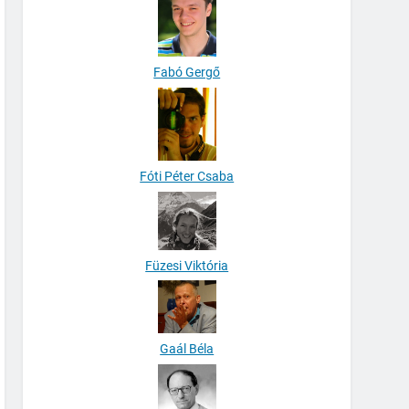
Fabó Gergő
Fóti Péter Csaba
Füzesi Viktória
Gaál Béla