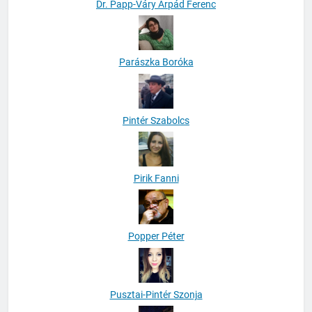
Dr. Papp-Váry Árpád Ferenc
Parászka Boróka
Pintér Szabolcs
Pirik Fanni
Popper Péter
Pusztai-Pintér Szonja