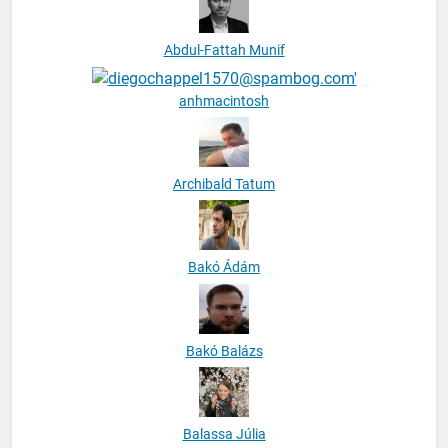
Abdul-Fattah Munif
anhmacintosh
Archibald Tatum
Bakó Ádám
Bakó Balázs
Balassa Júlia