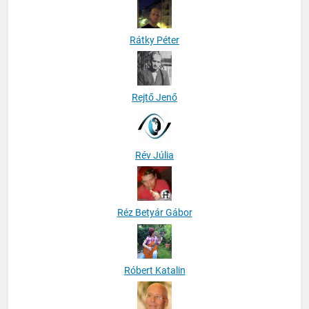
Rátky Péter
Rejtő Jenő
Rév Júlia
Réz Betyár Gábor
Róbert Katalin