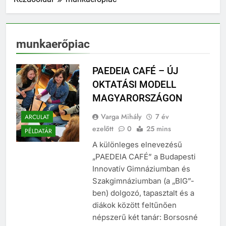
munkaerőpiac
PAEDEIA CAFÉ – ÚJ
OKTATÁSI MODELL
MAGYARORSZÁGON
Varga Mihály
7 év
ARCULAT
ezelőtt
0
25 mins
PÉLDATÁR
A különleges elnevezésű
„PAEDEIA CAFÉ” a Budapesti
Innovatív Gimnáziumban és
Szakgimnáziumban (a „BIG”-
ben) dolgozó, tapasztalt és a
diákok között feltűnően
népszerű két tanár: Borsosné