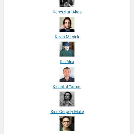
Kereszturi Ákos
Kevin Mitnick
Kis Alex
Kisantal Tamás
Kiss Gergely Máté