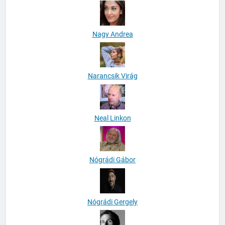
Nagy Andrea
Narancsik Virág
Neal Linkon
Nógrádi Gábor
Nógrádi Gergely