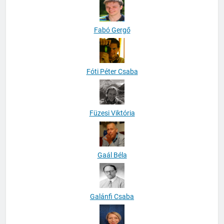
Fabó Gergő
Fóti Péter Csaba
Füzesi Viktória
Gaál Béla
Galánfi Csaba