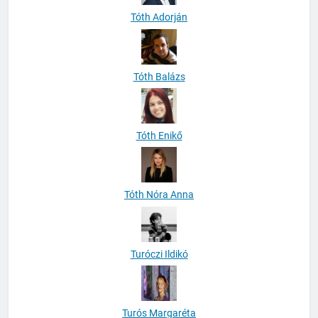
Tóth Balázs
Tóth Enikő
Tóth Nóra Anna
Turóczi Ildikó
Turós Margaréta