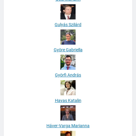
Gulyás Szilárd
Györe Gabriella
Györfi András
Havas Katalin
Háver-Varga Marianna