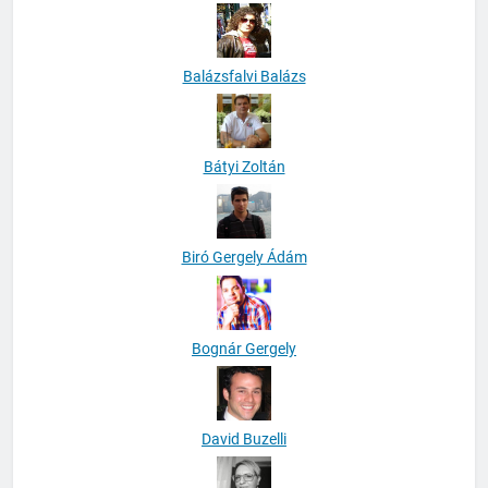
Balázsfalvi Balázs
Bátyi Zoltán
Biró Gergely Ádám
Bognár Gergely
David Buzelli