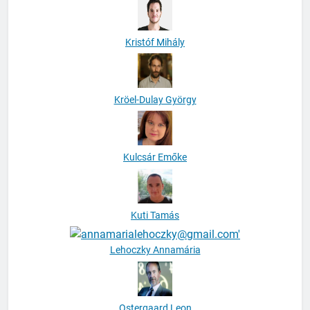
Kristóf Mihály
Kröel-Dulay György
Kulcsár Emőke
Kuti Tamás
Lehoczky Annamária
Ostergaard Leon