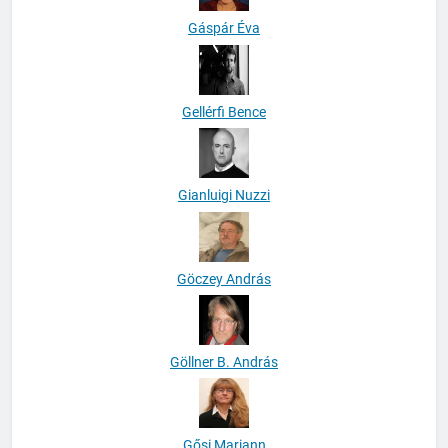
Gáspár Éva
Gellérfi Bence
Gianluigi Nuzzi
Göczey András
Göllner B. András
Gősi Mariann