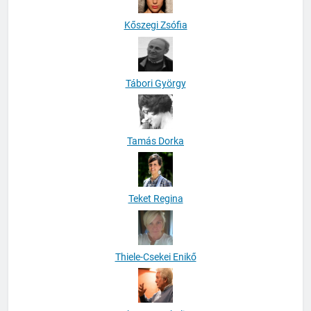
Kőszegi Zsófia
Tábori György
Tamás Dorka
Teket Regina
Thiele-Csekei Enikő
Thomas Achelis