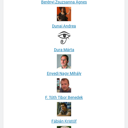
Berényi Zsuzsanna Ágnes
Dunai Andrea
Dura Márta
Enyedi Nagy Mihály
F. Tóth Tibor Benedek
Fábián Kristóf