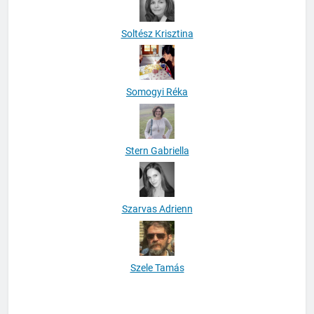
Soltész Krisztina
Somogyi Réka
Stern Gabriella
Szarvas Adrienn
Szele Tamás
Szentiványi Gábor