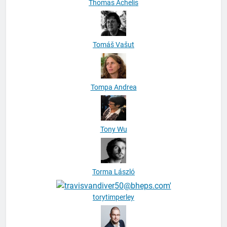
Tomáš Vašut
Tompa Andrea
Tony Wu
Torma László
torytimperley
Tóth Adorján