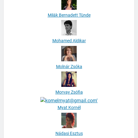
Milák Bernadett Tünde
Mohamed Aldikar
Molnár Zsóka
Morvay Zsófia
Myat Kornél
Nádasi Esztus