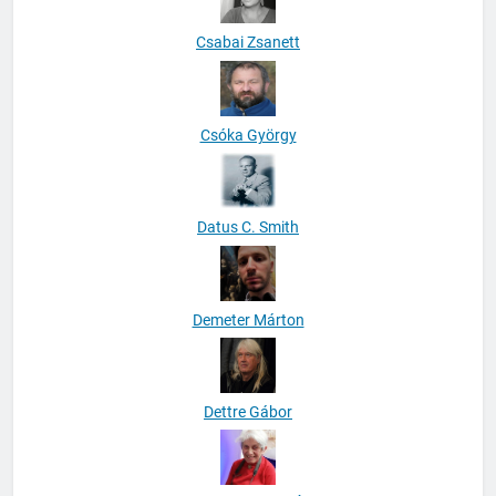
Csabai Zsanett
Csóka György
Datus C. Smith
Demeter Márton
Dettre Gábor