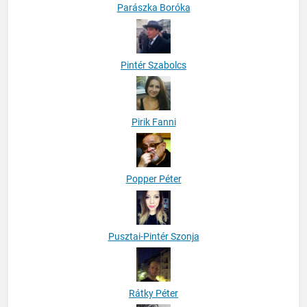
Parászka Boróka
Pintér Szabolcs
Pirik Fanni
Popper Péter
Pusztai-Pintér Szonja
Rátky Péter