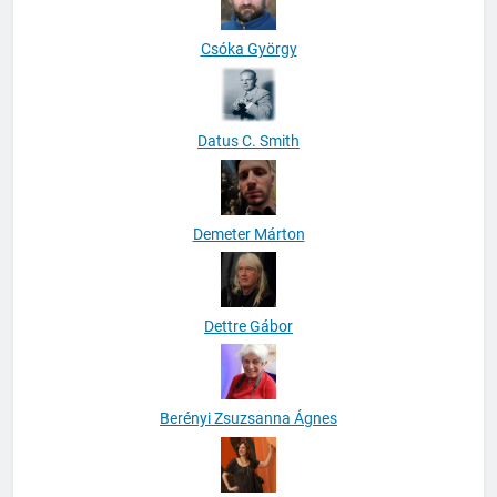
Csóka György
Datus C. Smith
Demeter Márton
Dettre Gábor
Berényi Zsuzsanna Ágnes