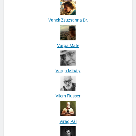
Vanek Zsuzsanna Dr.
Varga Máté
Varga Mihály
Vilem Flusser
Virág Pál