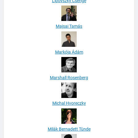
Lipovszky Csenge
Majsai Tamás
Markója Ádám
Marshall Rosenberg
Michal Hvoreczky
Milák Bernadett Tünde