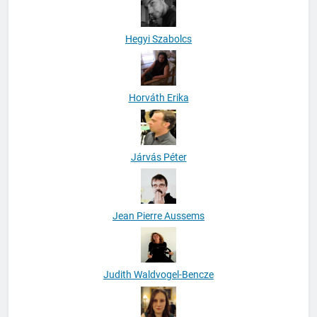
Hegyi Szabolcs
Horváth Erika
Járvás Péter
Jean Pierre Aussems
Judith Waldvogel-Bencze