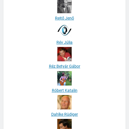
Rejtő Jenő
Rév Júlia
Réz Betyár Gábor
Róbert Katalin
Dahlke Rüdiger