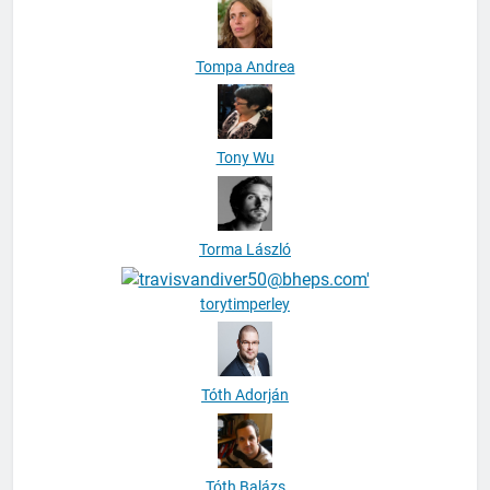
Tompa Andrea
Tony Wu
Torma László
torytimperley
Tóth Adorján
Tóth Balázs