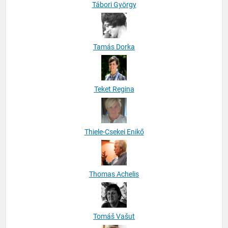
Tábori György
Tamás Dorka
Teket Regina
Thiele-Csekei Enikő
Thomas Achelis
Tomáš Vašut