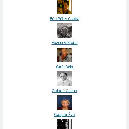
Fóti Péter Csaba
Füzesi Viktória
Gaál Béla
Galánfi Csaba
Gáspár Éva