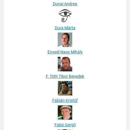
Dunai Andrea
Dura Márta
Enyedi Nagy Mihály
F. Tóth Tibor Benedek
Fábián Kristóf
Fabó Gergő