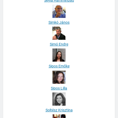
Seyla Hamminbad
Simkó János
Simó Endre
Sipos Emőke
Sipos Lilla
Soltész Krisztina