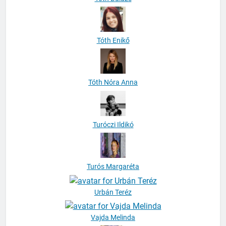
Tóth Enikő
Tóth Nóra Anna
Turóczi Ildikó
Turós Margaréta
Urbán Teréz
Vajda Melinda