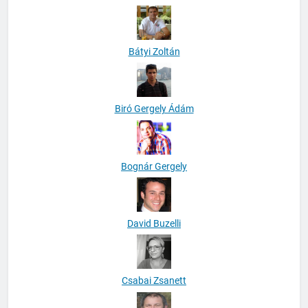
Bátyi Zoltán
Biró Gergely Ádám
Bognár Gergely
David Buzelli
Csabai Zsanett