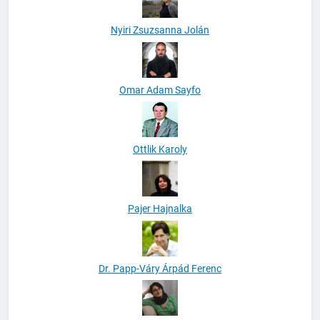
Nyiri Zsuzsanna Jolán
Omar Adam Sayfo
Ottlik Karoly
Pajer Hajnalka
Dr. Papp-Váry Árpád Ferenc