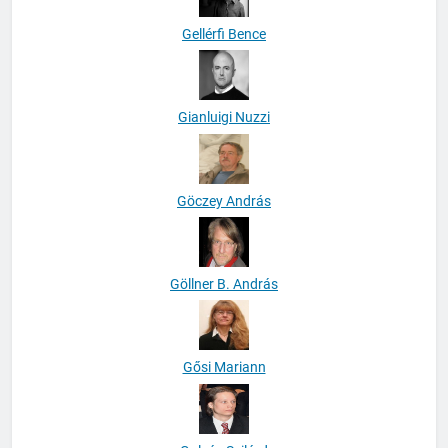
Gellérfi Bence
Gianluigi Nuzzi
Göczey András
Göllner B. András
Gősi Mariann