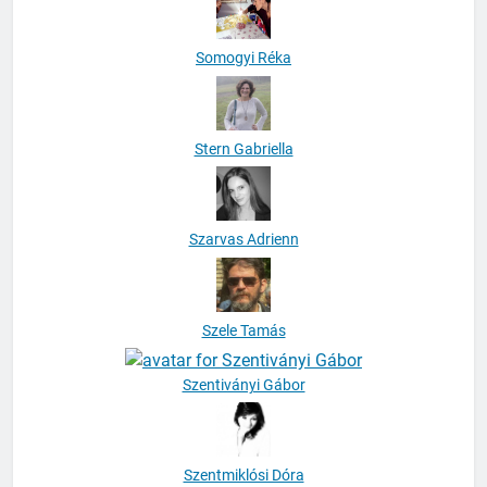
Somogyi Réka
Stern Gabriella
Szarvas Adrienn
Szele Tamás
Szentiványi Gábor
Szentmiklósi Dóra