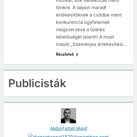
munkát; sok vállalkozás ment
tönkre. A talpon maradt
értékesítőknek a csődbe ment
konkurencia ügyfeleinek
megszerzése a túlélés
lehetőségét jelenti! A most
induló „Személyes értékesítési…
Részletek
Publicisták
Abdul-Fattah Munif