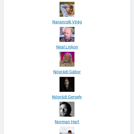
Narancsik Virág
Neal Linkon
Nógrádi Gábor
Nógrádi Gergely
Norman Hart