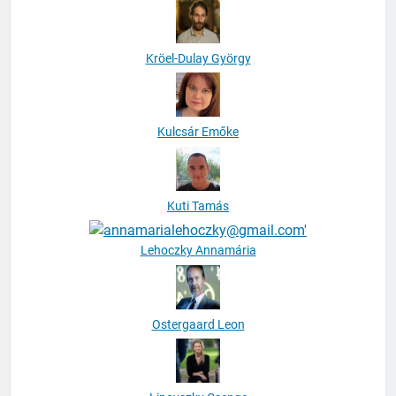
Kröel-Dulay György
Kulcsár Emőke
Kuti Tamás
Lehoczky Annamária
Ostergaard Leon