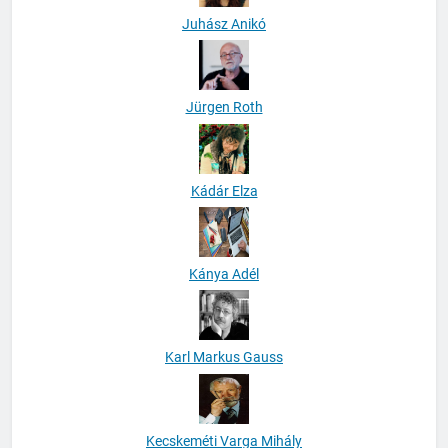
Juhász Anikó
Jürgen Roth
Kádár Elza
Kánya Adél
Karl Markus Gauss
Kecskeméti Varga Mihály