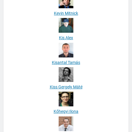
Kevin Mitnick
Kis Alex
Kisantal Tamás
Kiss Gergely Máté
Kőhegyi Ilona