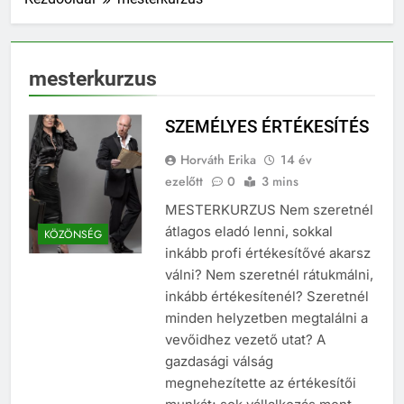
mesterkurzus
SZEMÉLYES ÉRTÉKESÍTÉS
Horváth Erika
14 év
ezelőtt
0
3 mins
MESTERKURZUS Nem szeretnél
átlagos eladó lenni, sokkal
KÖZÖNSÉG
inkább profi értékesítővé akarsz
válni? Nem szeretnél rátukmálni,
inkább értékesítenél? Szeretnél
minden helyzetben megtalálni a
vevőidhez vezető utat? A
gazdasági válság
megnehezítette az értékesítői