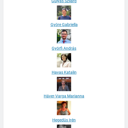
Gulyás Szilárd
Györe Gabriella
Györfi András
Havas Katalin
Háver-Varga Marianna
Hegedüs Irén