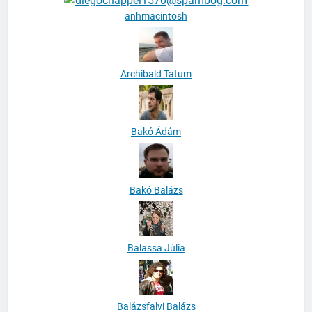
anhmacintosh
Archibald Tatum
Bakó Ádám
Bakó Balázs
Balassa Júlia
Balázsfalvi Balázs