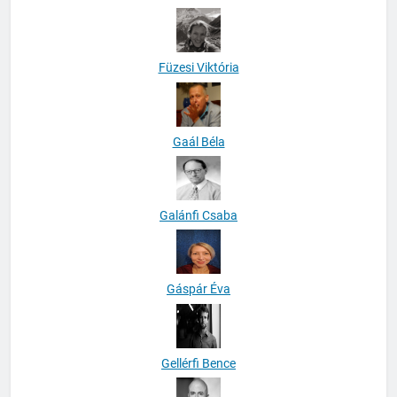
Füzesi Viktória
Gaál Béla
Galánfi Csaba
Gáspár Éva
Gellérfi Bence