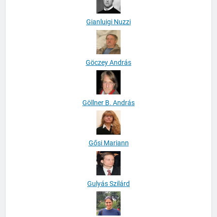
Gianluigi Nuzzi
Göczey András
Göllner B. András
Gősi Mariann
Gulyás Szilárd