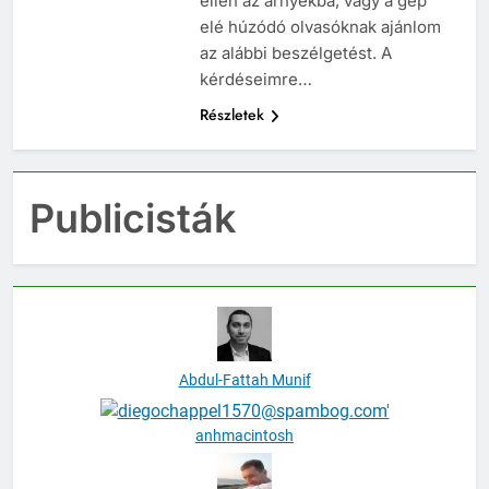
ellen az árnyékba, vagy a gép
elé húzódó olvasóknak ajánlom
az alábbi beszélgetést. A
kérdéseimre…
Részletek
Publicisták
Abdul-Fattah Munif
anhmacintosh