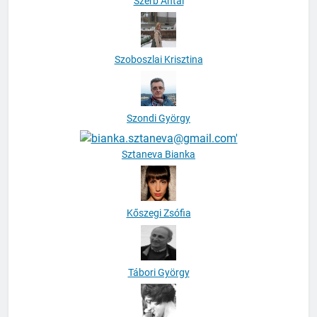
Szerb Antal
Szoboszlai Krisztina
Szondi György
Sztaneva Bianka
Kőszegi Zsófia
Tábori György