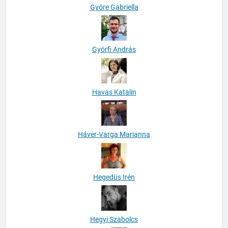
Györe Gabriella
Györfi András
Havas Katalin
Háver-Varga Marianna
Hegedüs Irén
Hegyi Szabolcs