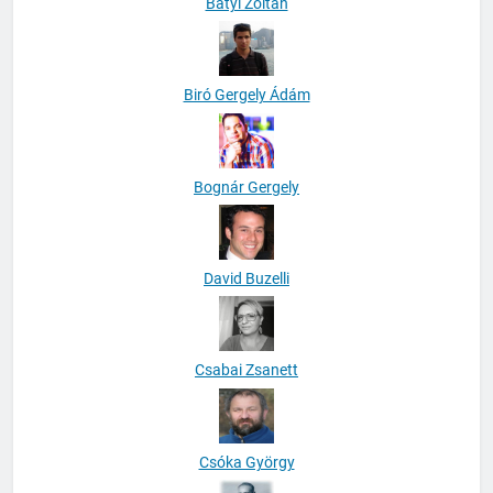
Bátyi Zoltán
Biró Gergely Ádám
Bognár Gergely
David Buzelli
Csabai Zsanett
Csóka György