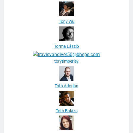
Tony Wu
Torma László
torytimperley
Tóth Adorján
Tóth Balázs