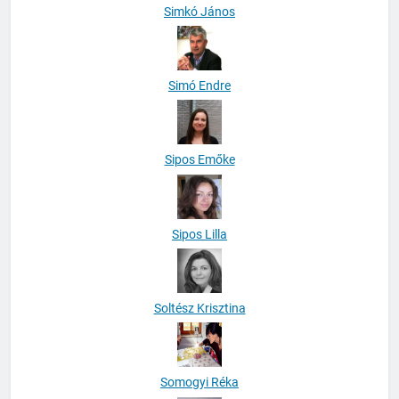
Simkó János
Simó Endre
Sipos Emőke
Sipos Lilla
Soltész Krisztina
Somogyi Réka