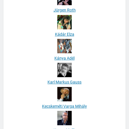
Jürgen Roth
Kádár Elza
Kánya Adél
Karl Markus Gauss
Kecskeméti Varga Mihály