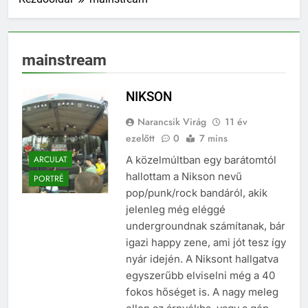
mainstream
NIKSON
Narancsik Virág
11 év
ezelőtt
0
7 mins
ARCULAT
A közelmúltban egy barátomtól
hallottam a Nikson nevű
PORTRÉ
pop/punk/rock bandáról, akik
jelenleg még eléggé
undergroundnak számítanak, bár
igazi happy zene, ami jót tesz így
nyár idején. A Niksont hallgatva
egyszerűbb elviselni még a 40
fokos hőséget is. A nagy meleg