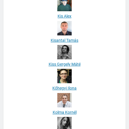
Kis Alex
Kisantal Tamás
Kiss Gergely Máté
Kőhegyi Ilona
Kolma Kornél