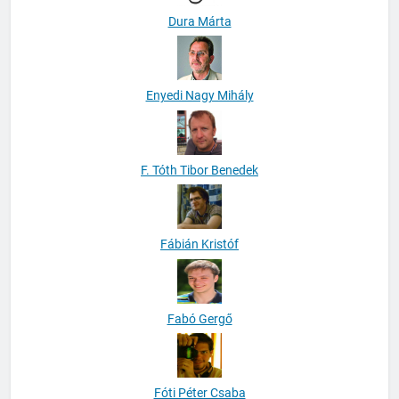
Dura Márta
Enyedi Nagy Mihály
F. Tóth Tibor Benedek
Fábián Kristóf
Fabó Gergő
Fóti Péter Csaba