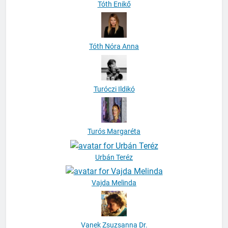
Tóth Enikő
Tóth Nóra Anna
Turóczi Ildikó
Turós Margaréta
Urbán Teréz
Vajda Melinda
Vanek Zsuzsanna Dr.