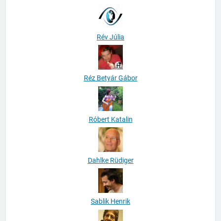
Rév Júlia
Réz Betyár Gábor
Róbert Katalin
Dahlke Rüdiger
Sablik Henrik