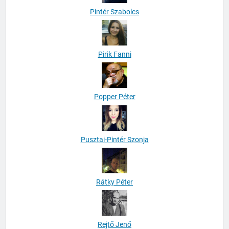
Pintér Szabolcs
Pirik Fanni
Popper Péter
Pusztai-Pintér Szonja
Rátky Péter
Rejtő Jenő