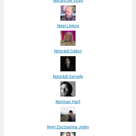
Narancsik Virág
Neal Linkon
Nógrádi Gábor
Nógrádi Gergely
Norman Hart
Nyiri Zsuzsanna Jolán