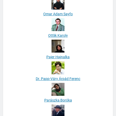
Omar Adam Sayfo
Ottlik Karoly
Pajer Hajnalka
Dr. Papp-Váry Árpád Ferenc
Parászka Boróka