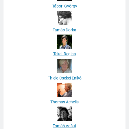
Tamás Dorka
Teket Regina
Thiele-Csekei Enikő
Thomas Achelis
Tomáš Vašut