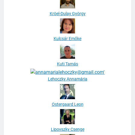
Kröel-Dulay György
Kulcsár Emőke
Kuti Tamás
Lehoczky Annamária
Ostergaard Leon
Lipovszky Csenge