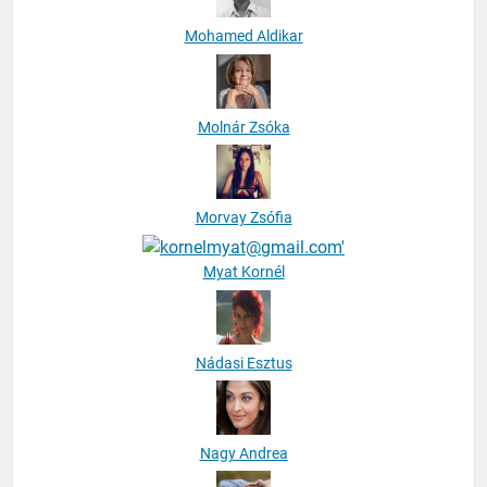
Mohamed Aldikar
Molnár Zsóka
Morvay Zsófia
Myat Kornél
Nádasi Esztus
Nagy Andrea