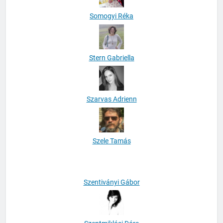
Somogyi Réka
Stern Gabriella
Szarvas Adrienn
Szele Tamás
Szentiványi Gábor
Szentmiklósi Dóra