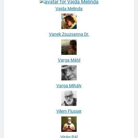
Vanek Zsuzsanna Dr.
Varga Máté
Varga Mihály
Vilem Flusser
Virág Pál