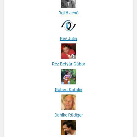
Rejtő Jenő
Rév Júlia
Réz Betyár Gábor
Róbert Katalin
Dahlke Rüdiger