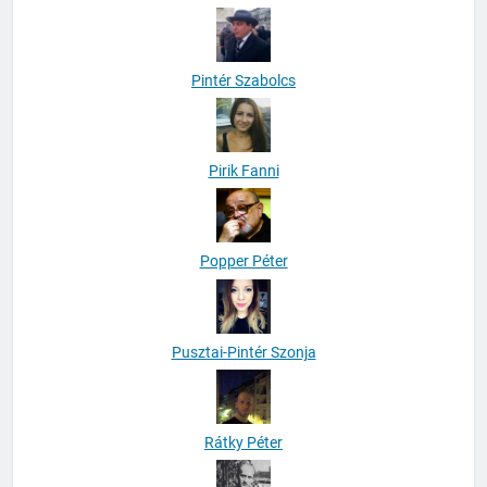
Pintér Szabolcs
Pirik Fanni
Popper Péter
Pusztai-Pintér Szonja
Rátky Péter