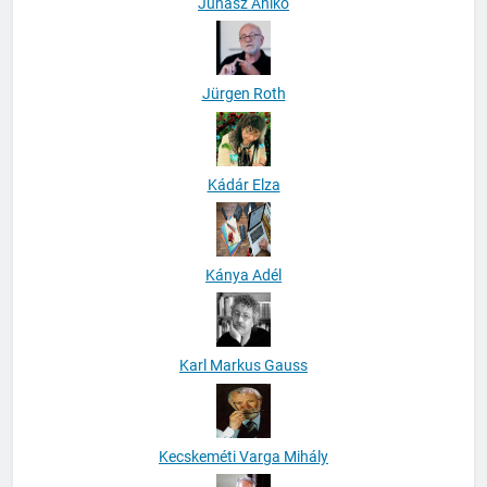
Juhász Anikó
Jürgen Roth
Kádár Elza
Kánya Adél
Karl Markus Gauss
Kecskeméti Varga Mihály