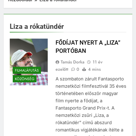
Liza a rókatündér
FŐDÍJAT NYERT A „LIZA”
PORTÓBAN
Tamás Dorka
11 év
ezelőtt
0
4 mins
FILMALÁFUTÁS
A szombaton zárult Fantasporto
KÖZÖNSÉG
nemzetközi filmfesztivál 35 éves
történetében először magyar
film nyerte a fődíjat, a
Fantasporto Grand Prix-t. A
nemzetközi zsűri „Liza, a
rókatündér” című abszurd
romantikus vígjátékának ítélte a