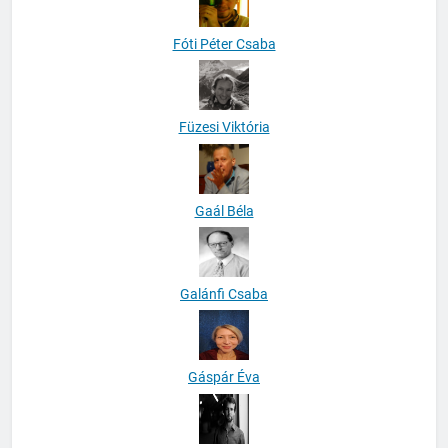
Fóti Péter Csaba
Füzesi Viktória
Gaál Béla
Galánfi Csaba
Gáspár Éva