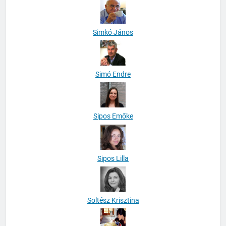
Simkó János
Simó Endre
Sipos Emőke
Sipos Lilla
Soltész Krisztina