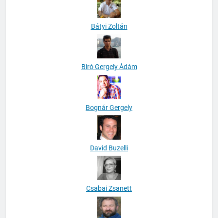
Bátyi Zoltán
Biró Gergely Ádám
Bognár Gergely
David Buzelli
Csabai Zsanett