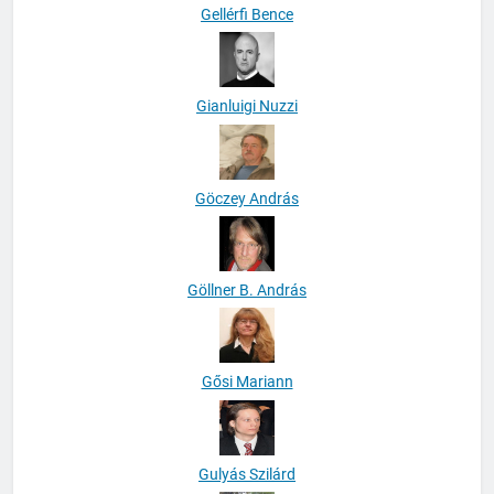
Gellérfi Bence
Gianluigi Nuzzi
Göczey András
Göllner B. András
Gősi Mariann
Gulyás Szilárd