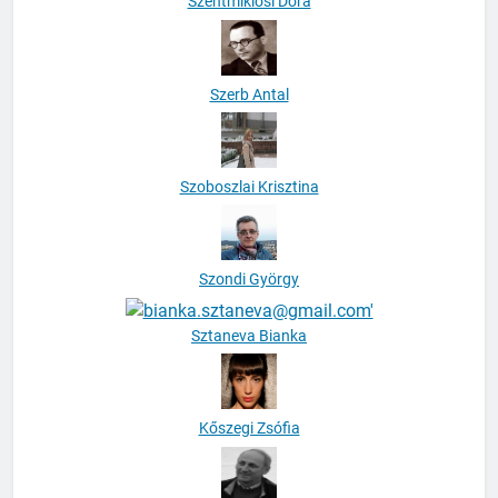
Szerb Antal
Szoboszlai Krisztina
Szondi György
Sztaneva Bianka
Kőszegi Zsófia
Tábori György