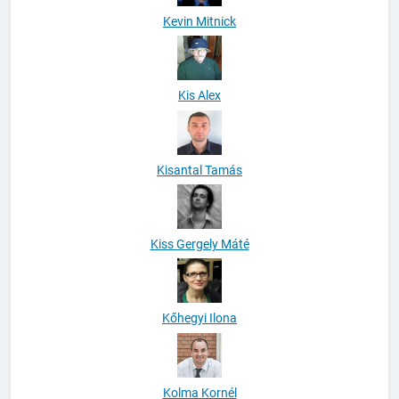
Kevin Mitnick
Kis Alex
Kisantal Tamás
Kiss Gergely Máté
Kőhegyi Ilona
Kolma Kornél