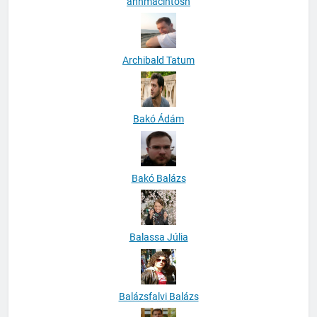
anhmacintosh
Archibald Tatum
Bakó Ádám
Bakó Balázs
Balassa Júlia
Balázsfalvi Balázs