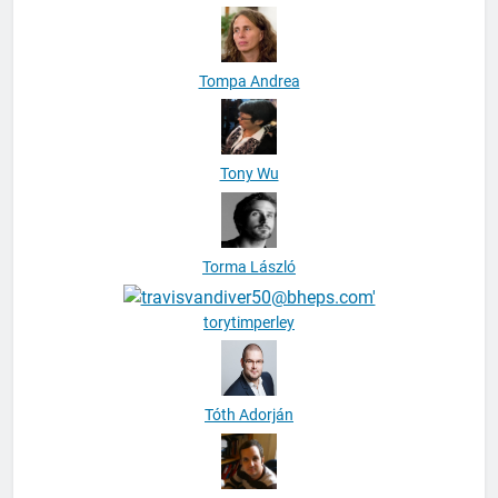
Tompa Andrea
Tony Wu
Torma László
torytimperley
Tóth Adorján
Tóth Balázs