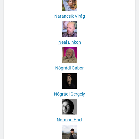
Narancsik Virág
Neal Linkon
Nógrádi Gábor
Nógrádi Gergely
Norman Hart