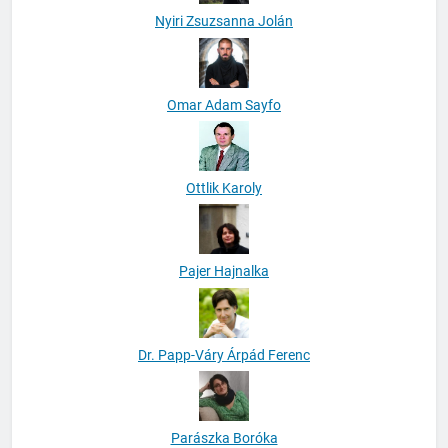
Nyiri Zsuzsanna Jolán
Omar Adam Sayfo
Ottlik Karoly
Pajer Hajnalka
Dr. Papp-Váry Árpád Ferenc
Parászka Boróka