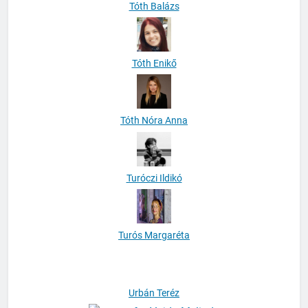
Tóth Enikő
Tóth Nóra Anna
Turóczi Ildikó
Turós Margaréta
Urbán Teréz
Vajda Melinda