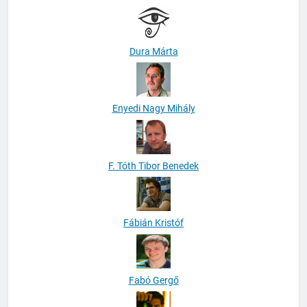
Dura Márta
Enyedi Nagy Mihály
F. Tóth Tibor Benedek
Fábián Kristóf
Fabó Gergő