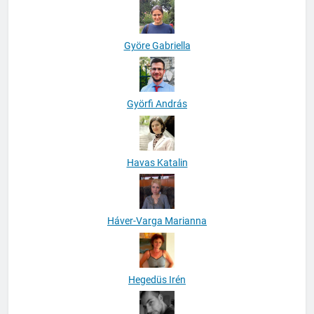
Györe Gabriella
Györfi András
Havas Katalin
Háver-Varga Marianna
Hegedüs Irén