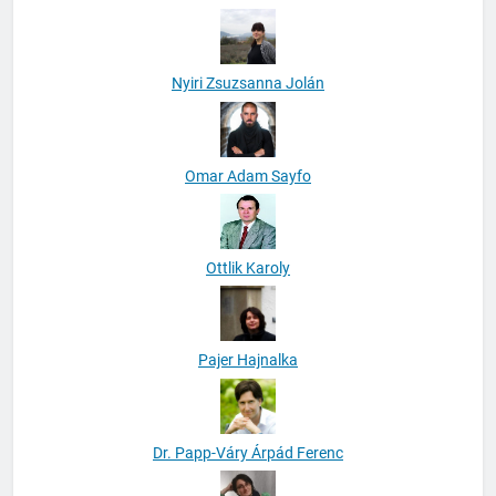
Nyiri Zsuzsanna Jolán
Omar Adam Sayfo
Ottlik Karoly
Pajer Hajnalka
Dr. Papp-Váry Árpád Ferenc