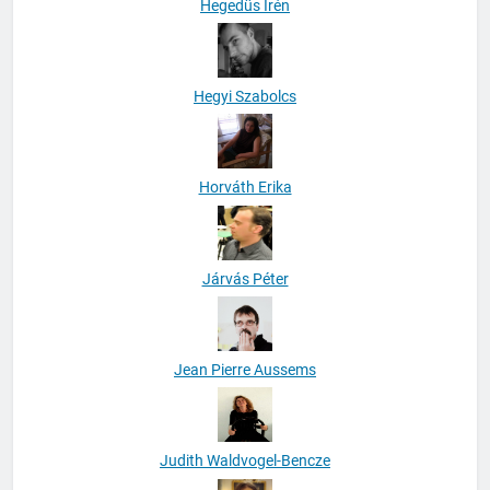
Hegedüs Irén
Hegyi Szabolcs
Horváth Erika
Járvás Péter
Jean Pierre Aussems
Judith Waldvogel-Bencze