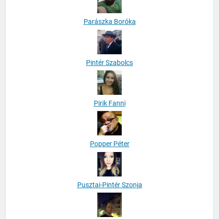
Parászka Boróka
Pintér Szabolcs
Pirik Fanni
Popper Péter
Pusztai-Pintér Szonja