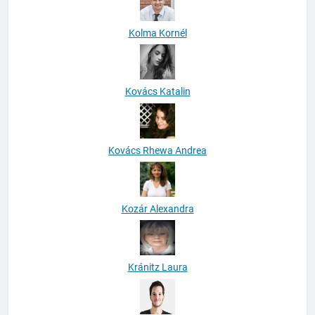
Kolma Kornél
Kovács Katalin
Kovács Rhewa Andrea
Kozár Alexandra
Kránitz Laura