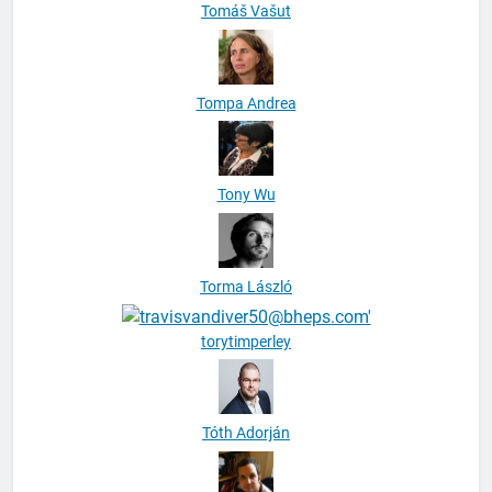
Tomáš Vašut
Tompa Andrea
Tony Wu
Torma László
torytimperley
Tóth Adorján