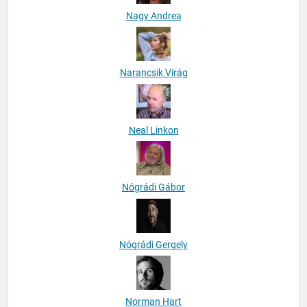
Nagy Andrea
Narancsik Virág
Neal Linkon
Nógrádi Gábor
Nógrádi Gergely
Norman Hart