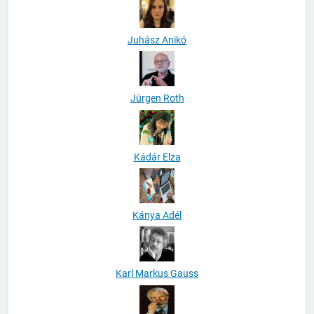
Juhász Anikó
Jürgen Roth
Kádár Elza
Kánya Adél
Karl Markus Gauss