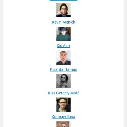
Kevin Mitnick
Kis Alex
Kisantal Tamás
Kiss Gergely Máté
Kőhegyi Ilona