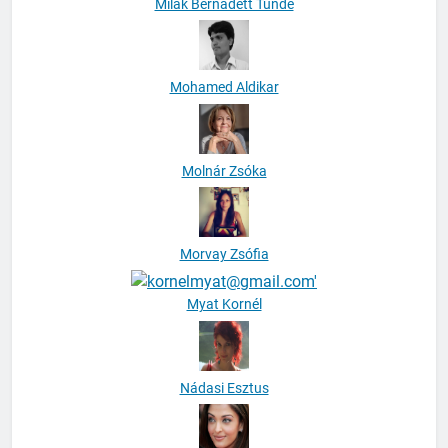
Milák Bernadett Tünde
Mohamed Aldikar
Molnár Zsóka
Morvay Zsófia
Myat Kornél
Nádasi Esztus