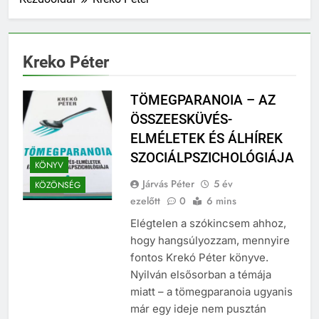
Kreko Péter
TÖMEGPARANOIA – AZ
ÖSSZEESKÜVÉS-
ELMÉLETEK ÉS ÁLHÍREK
SZOCIÁLPSZICHOLÓGIÁJA
KÖNYV
Járvás Péter
5 év
KÖZÖNSÉG
ezelőtt
0
6 mins
Elégtelen a szókincsem ahhoz,
hogy hangsúlyozzam, mennyire
fontos Krekó Péter könyve.
Nyilván elsősorban a témája
miatt – a tömegparanoia ugyanis
már egy ideje nem pusztán