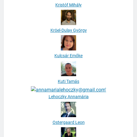
Kristóf Mihály
Kröel-Dulay György
Kulcsár Emőke
Kuti Tamás
Lehoczky Annamária
Ostergaard Leon