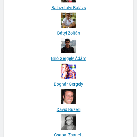
Balázsfalvi Balázs
Bátyi Zoltán
Biró Gergely Ádám
Bognár Gergely
David Buzelli
Csabai Zsanett