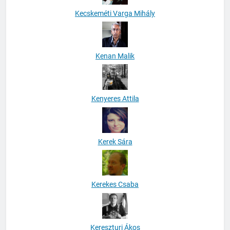
Kecskeméti Varga Mihály
Kenan Malik
Kenyeres Attila
Kerek Sára
Kerekes Csaba
Kereszturi Ákos