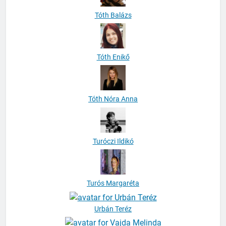
Tóth Balázs
Tóth Enikő
Tóth Nóra Anna
Turóczi Ildikó
Turós Margaréta
Urbán Teréz