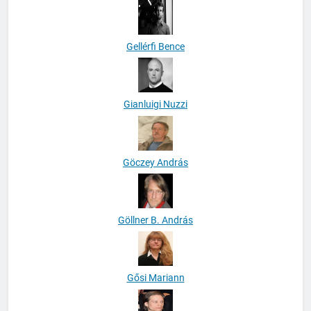
Gellérfi Bence
Gianluigi Nuzzi
Göczey András
Göllner B. András
Gősi Mariann