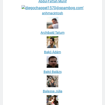
Abdul-Fattah Munif
anhmacintosh
Archibald Tatum
Bakó Ádám
Bakó Balázs
Balassa Júlia