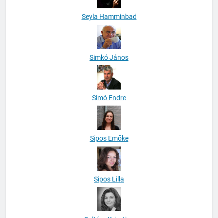
Seyla Hamminbad
Simkó János
Simó Endre
Sipos Emőke
Sipos Lilla