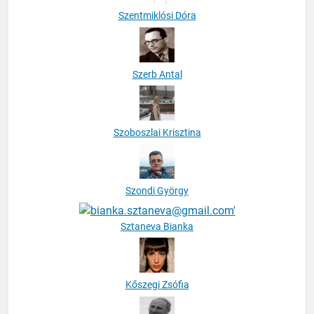
Szentmiklósi Dóra
Szerb Antal
Szoboszlai Krisztina
Szondi György
Sztaneva Bianka
Kőszegi Zsófia