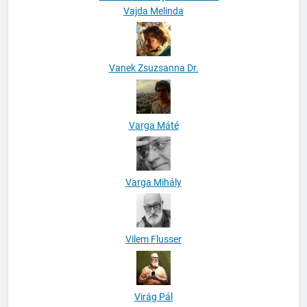
Vajda Melinda
Vanek Zsuzsanna Dr.
Varga Máté
Varga Mihály
Vilem Flusser
Virág Pál