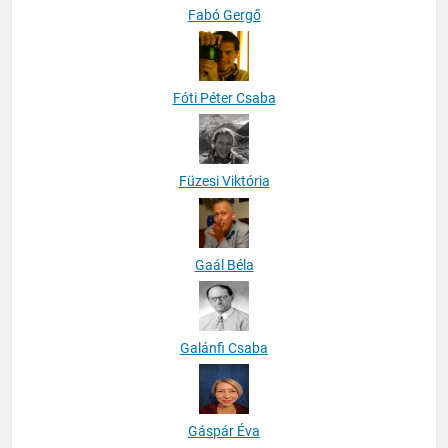
Fabó Gergő
Fóti Péter Csaba
Füzesi Viktória
Gaál Béla
Galánfi Csaba
Gáspár Éva