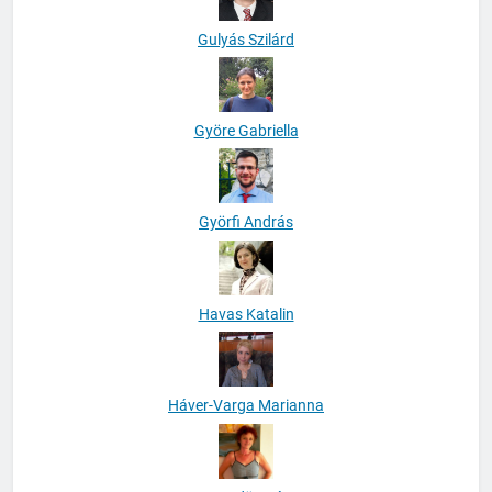
Gulyás Szilárd
Györe Gabriella
Györfi András
Havas Katalin
Háver-Varga Marianna