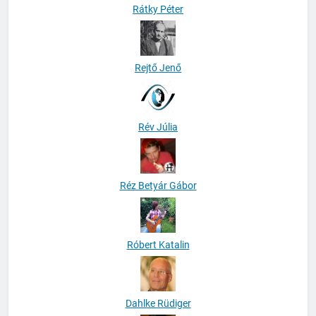
Rátky Péter
Rejtő Jenő
Rév Júlia
Réz Betyár Gábor
Róbert Katalin
Dahlke Rüdiger