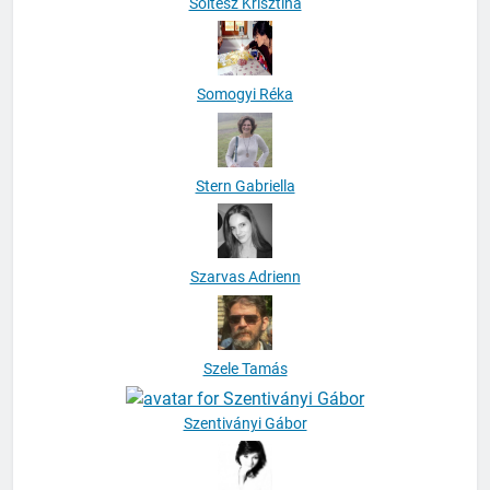
Soltész Krisztina
Somogyi Réka
Stern Gabriella
Szarvas Adrienn
Szele Tamás
Szentiványi Gábor