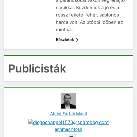
a parancsokat vakon végrehajtó
nácikkal. Küzdelmük a jó és a
rossz fekete-fehér, sablonos
harca volt. Az utóbbi időben ez
mintha…
Részletek
Publicisták
Abdul-Fattah Munif
anhmacintosh