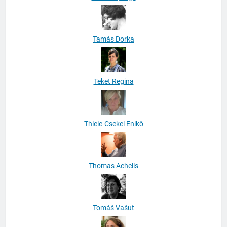
Tamás Dorka
Teket Regina
Thiele-Csekei Enikő
Thomas Achelis
Tomáš Vašut