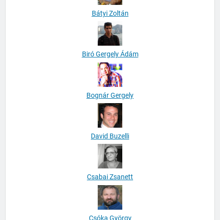
Bátyi Zoltán
Biró Gergely Ádám
Bognár Gergely
David Buzelli
Csabai Zsanett
Csóka György