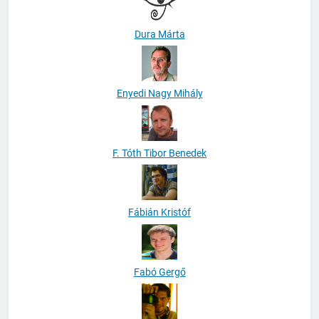
Dura Márta
Enyedi Nagy Mihály
F. Tóth Tibor Benedek
Fábián Kristóf
Fabó Gergő