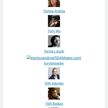
Tompa Andrea
Tony Wu
Torma László
torytimperley
Tóth Adorján
Tóth Balázs