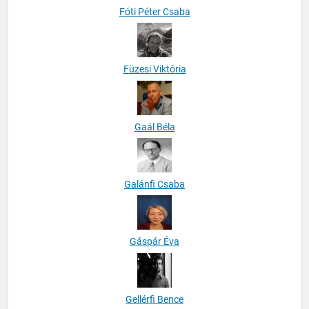
Fóti Péter Csaba
Füzesi Viktória
Gaál Béla
Galánfi Csaba
Gáspár Éva
Gellérfi Bence