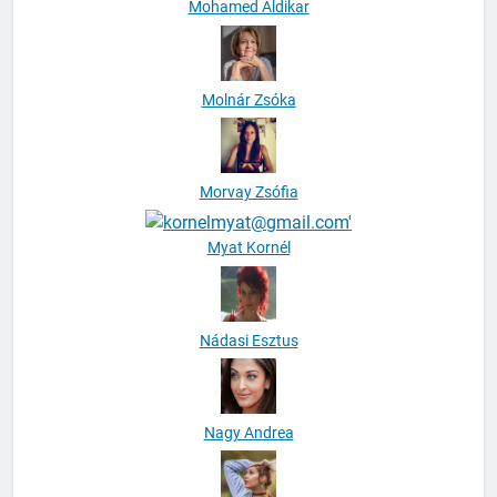
Mohamed Aldikar
Molnár Zsóka
Morvay Zsófia
Myat Kornél
Nádasi Esztus
Nagy Andrea