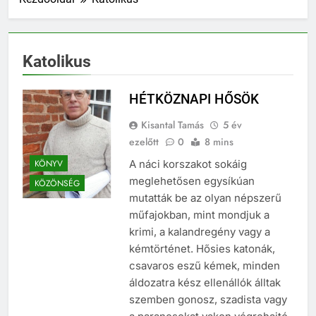
Katolikus
HÉTKÖZNAPI HŐSÖK
Kisantal Tamás
5 év
ezelőtt
0
8 mins
KÖNYV
A náci korszakot sokáig
meglehetősen egysíkúan
KÖZÖNSÉG
mutatták be az olyan népszerű
műfajokban, mint mondjuk a
krimi, a kalandregény vagy a
kémtörténet. Hősies katonák,
csavaros eszű kémek, minden
áldozatra kész ellenállók álltak
szemben gonosz, szadista vagy