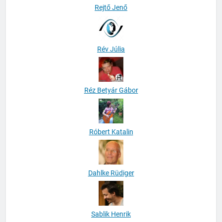
Rejtő Jenő
Rév Júlia
Réz Betyár Gábor
Róbert Katalin
Dahlke Rüdiger
Sablik Henrik