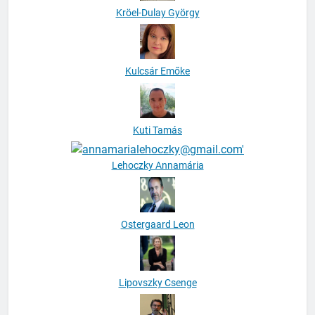
Kröel-Dulay György
Kulcsár Emőke
Kuti Tamás
Lehoczky Annamária
Ostergaard Leon
Lipovszky Csenge