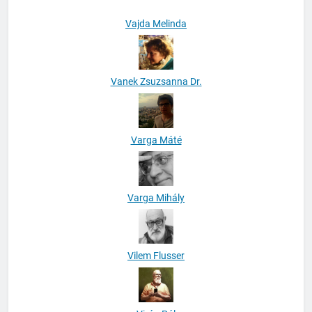
Vanek Zsuzsanna Dr.
Varga Máté
Varga Mihály
Vilem Flusser
Virág Pál
William Stanbury