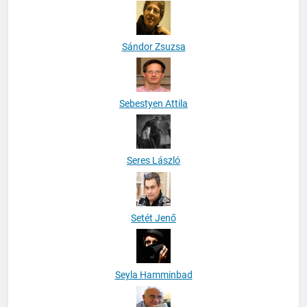
Sándor Zsuzsa
Sebestyen Attila
Seres László
Setét Jenő
Seyla Hamminbad