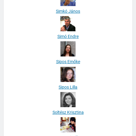
Simkó János
Simó Endre
Sipos Emőke
Sipos Lilla
Soltész Krisztina