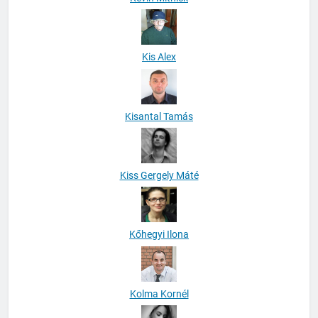
Kis Alex
Kisantal Tamás
Kiss Gergely Máté
Kőhegyi Ilona
Kolma Kornél