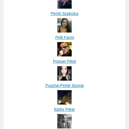
Pintér Szabolcs
Pirik Fanni
Popper Péter
Pusztai-Pintér Szonja
Rátky Péter