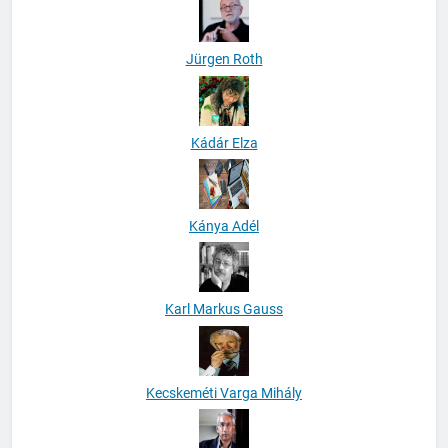
Jürgen Roth
Kádár Elza
Kánya Adél
Karl Markus Gauss
Kecskeméti Varga Mihály