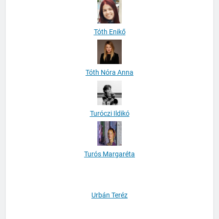
Tóth Enikő
Tóth Nóra Anna
Turóczi Ildikó
Turós Margaréta
Urbán Teréz
Vajda Melinda