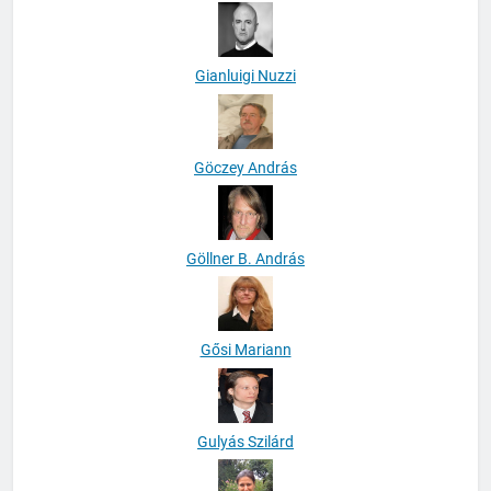
Gianluigi Nuzzi
Göczey András
Göllner B. András
Gősi Mariann
Gulyás Szilárd