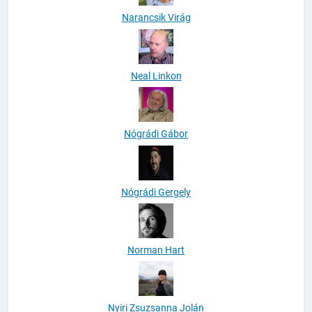
Narancsik Virág
Neal Linkon
Nógrádi Gábor
Nógrádi Gergely
Norman Hart
Nyiri Zsuzsanna Jolán