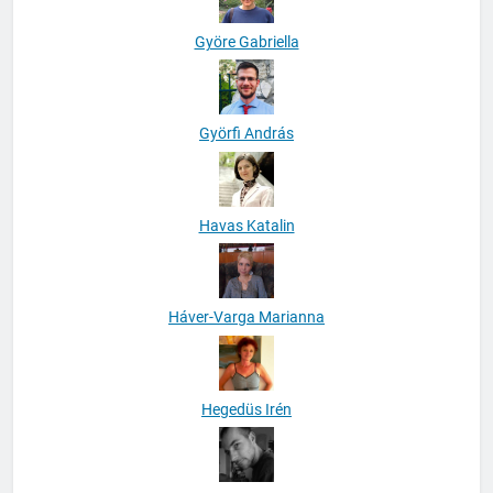
Györe Gabriella
Györfi András
Havas Katalin
Háver-Varga Marianna
Hegedüs Irén