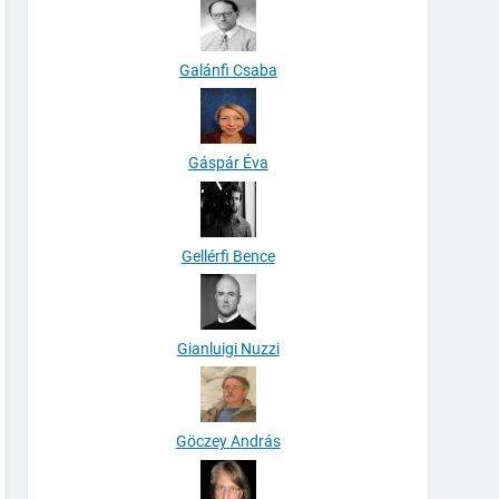
Galánfi Csaba
Gáspár Éva
Gellérfi Bence
Gianluigi Nuzzi
Göczey András