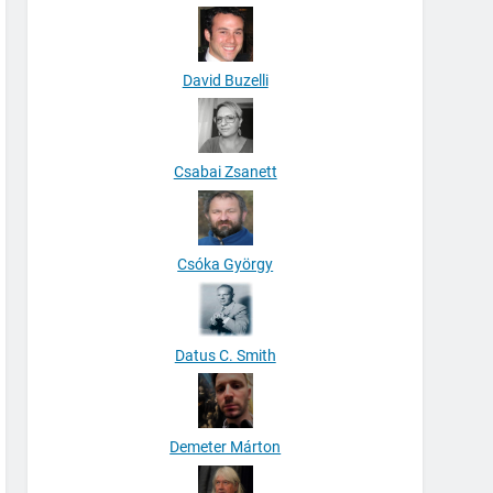
David Buzelli
Csabai Zsanett
Csóka György
Datus C. Smith
Demeter Márton