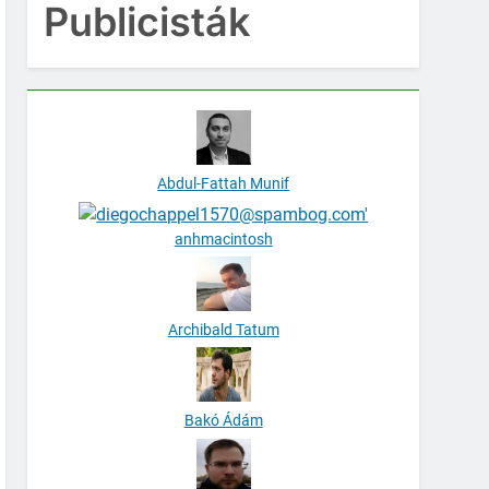
Publicisták
Abdul-Fattah Munif
anhmacintosh
Archibald Tatum
Bakó Ádám