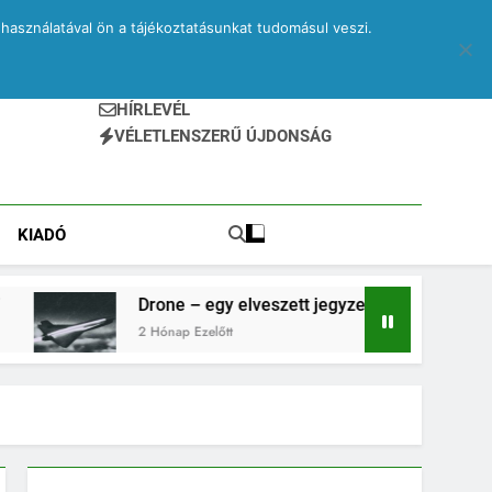
használatával ön a tájékoztatásunkat tudomásul veszi.
HÍRLEVÉL
VÉLETLENSZERŰ ÚJDONSÁG
KIADÓ
Drone – egy elveszett jegyzetfüzet kitépett lapjai
2 Hónap Ezelőtt