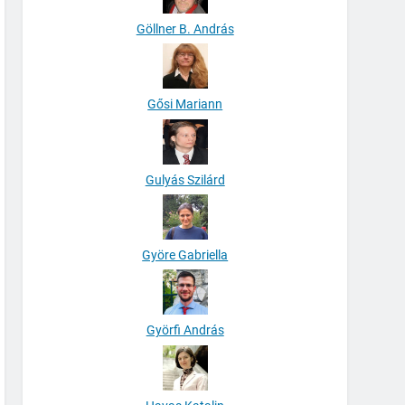
Göllner B. András
Gősi Mariann
Gulyás Szilárd
Györe Gabriella
Györfi András