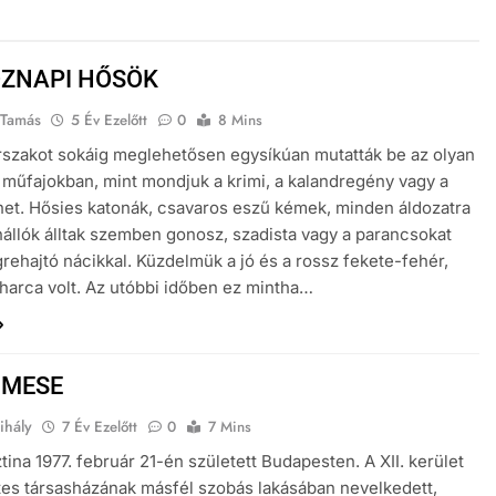
ZNAPI HŐSÖK
 Tamás
5 Év Ezelőtt
0
8 Mins
rszakot sokáig meglehetősen egysíkúan mutatták be az olyan
műfajokban, mint mondjuk a krimi, a kalandregény vagy a
et. Hősies katonák, csavaros eszű kémek, minden áldozatra
nállók álltak szemben gonosz, szadista vagy a parancsokat
rehajtó nácikkal. Küzdelmük a jó és a rossz fekete-fehér,
harca volt. Az utóbbi időben ez mintha…
 MESE
ihály
7 Év Ezelőtt
0
7 Mins
ztina 1977. február 21-én született Budapesten. A XII. kerület
tes társasházának másfél szobás lakásában nevelkedett,