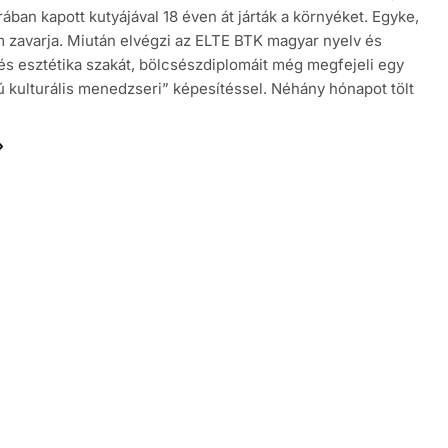
ában kapott kutyájával 18 éven át járták a környéket. Egyke,
 zavarja. Miután elvégzi az ELTE BTK magyar nyelv és
és esztétika szakát, bölcsészdiplomáit még megfejeli egy
ú kulturális menedzseri” képesítéssel. Néhány hónapot tölt