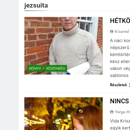
jezsuita
HÉTKÖ
Kisantal
A náci ko
népszerű 
kémtörtén
kész elle
vakon vég
KÖNYV
KÖZÖNSÉG
sablonos 
Részletek
NINCS
Varga M
Vida Kris
egyik ker