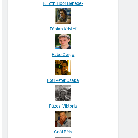
F. Tóth Tibor Benedek
Fábián Kristóf
Fabó Gergő
Fóti Péter Csaba
Füzesi Viktória
Gaál Béla