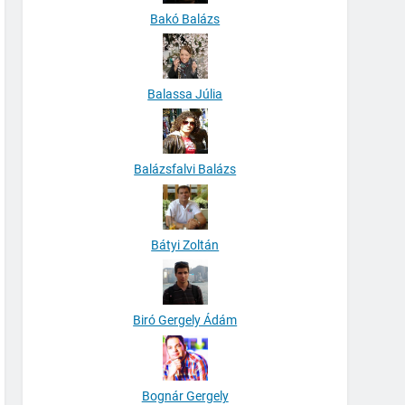
Bakó Balázs
Balassa Júlia
Balázsfalvi Balázs
Bátyi Zoltán
Biró Gergely Ádám
Bognár Gergely