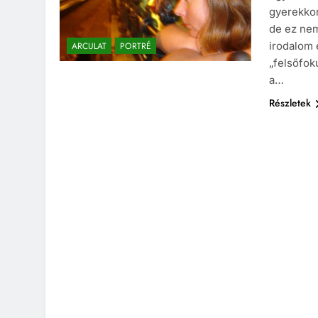
gyerekkor
de ez nem
irodalom 
ARCULAT
PORTRÉ
„felsőfok
a…
Részletek