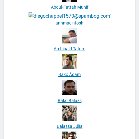
Abdul-Fattah Munif
anhmacintosh
Archibald Tatum
Bakó Ádám
Bakó Balázs
Balassa Júlia