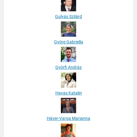
Gulyás Szilárd
Györe Gabriella
Györfi András
Havas Katalin
Háver-Varga Marianna