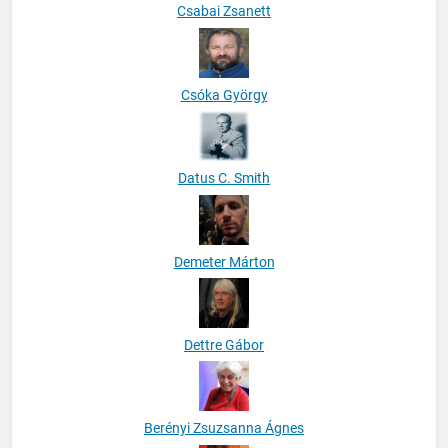
Csabai Zsanett
Csóka György
Datus C. Smith
Demeter Márton
Dettre Gábor
Berényi Zsuzsanna Ágnes