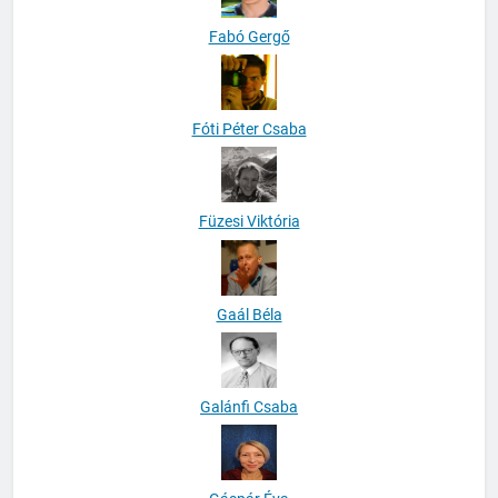
Fabó Gergő
Fóti Péter Csaba
Füzesi Viktória
Gaál Béla
Galánfi Csaba