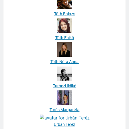
Tóth Balázs
Tóth Enikő
Tóth Nóra Anna
Turóczi Ildikó
Turós Margaréta
Urbán Teréz