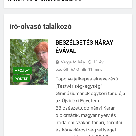
író-olvasó találkozó
BESZÉLGETÉS NÁRAY
ÉVÁVAL
Varga Mihály
11 év
ezelőtt
0
11 mins
ARCULAT
Topolya jelképes elnevezésű
PORTRÉ
„Testvériség-egység”
Gimnáziumának egykori tanulója
az Újvidéki Egyetem
Bölcsészettudományi Karán
diplomázik, magyar nyelv és
irodalom szakon tanári, fordítói
és könyvtárosi végzettséget