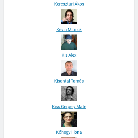
Kereszturi Ákos
Kevin Mitnick
Kis Alex
Kisantal Tamás
Kiss Gergely Máté
Kőhegyi Ilona