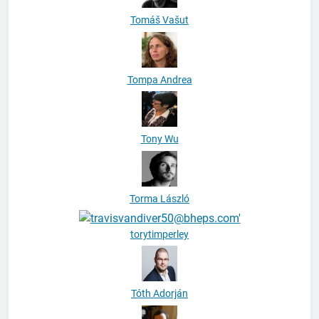
Tomáš Vašut
Tompa Andrea
Tony Wu
Torma László
torytimperley
Tóth Adorján