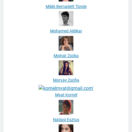
Milák Bernadett Tünde
Mohamed Aldikar
Molnár Zsóka
Morvay Zsófia
Myat Kornél
Nádasi Esztus