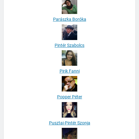
Parászka Boróka
Pintér Szabolcs
Pirik Fanni
Popper Péter
Pusztai-Pintér Szonja