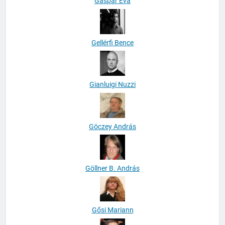
Gáspár Éva
Gellérfi Bence
Gianluigi Nuzzi
Göczey András
Göllner B. András
Gősi Mariann