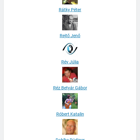
Rátky Péter
Rejtő Jenő
Rév Júlia
Réz Betyár Gábor
Róbert Katalin
Dahlke Rüdiger