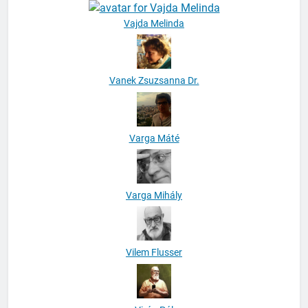
Vajda Melinda
Vanek Zsuzsanna Dr.
Varga Máté
Varga Mihály
Vilem Flusser