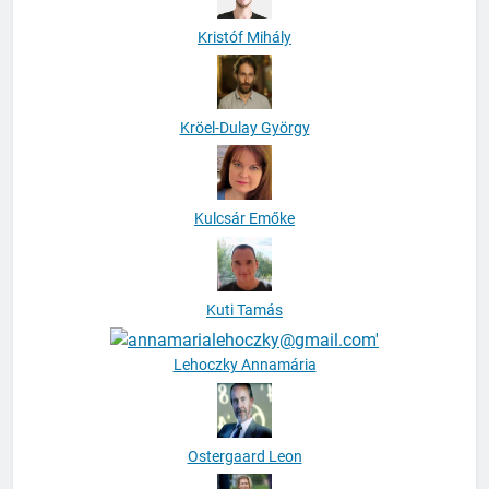
Kristóf Mihály
Kröel-Dulay György
Kulcsár Emőke
Kuti Tamás
Lehoczky Annamária
Ostergaard Leon