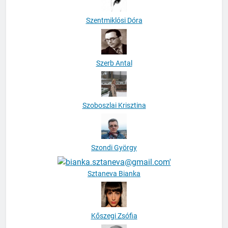
Szentmiklósi Dóra
Szerb Antal
Szoboszlai Krisztina
Szondi György
Sztaneva Bianka
Kőszegi Zsófia