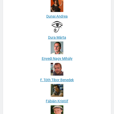
Dunai Andrea
Dura Márta
Enyedi Nagy Mihály
F. Tóth Tibor Benedek
Fábián Kristóf