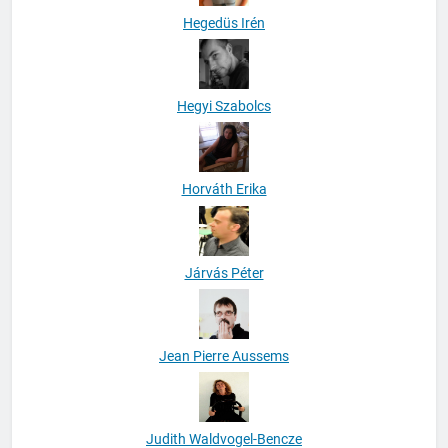
Hegedüs Irén
Hegyi Szabolcs
Horváth Erika
Járvás Péter
Jean Pierre Aussems
Judith Waldvogel-Bencze