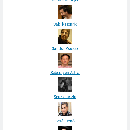
Sablik Henrik
Sándor Zsuzsa
Sebestyen Attila
Seres László
Setét Jenő