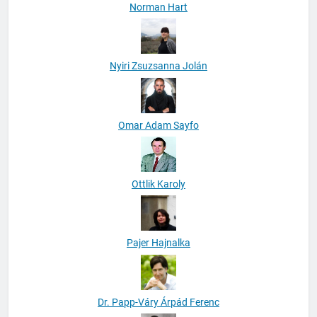
Norman Hart
Nyiri Zsuzsanna Jolán
Omar Adam Sayfo
Ottlik Karoly
Pajer Hajnalka
Dr. Papp-Váry Árpád Ferenc