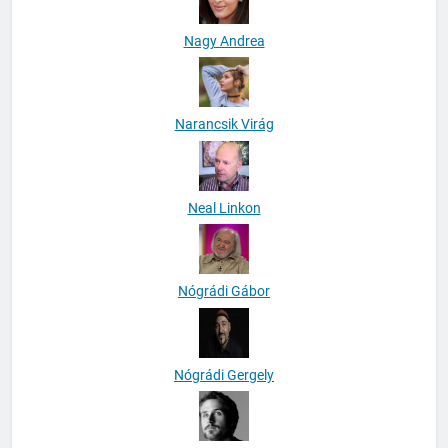
Nagy Andrea
Narancsik Virág
Neal Linkon
Nógrádi Gábor
Nógrádi Gergely