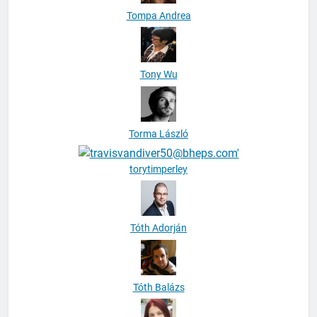
Tony Wu
Torma László
torytimperley
Tóth Adorján
Tóth Balázs