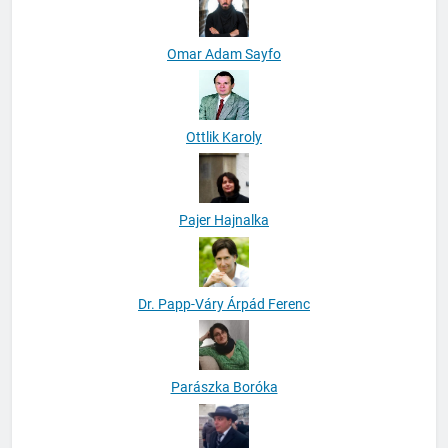
Omar Adam Sayfo
Ottlik Karoly
Pajer Hajnalka
Dr. Papp-Váry Árpád Ferenc
Parászka Boróka