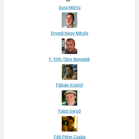
Dura Márta
Enyedi Nagy Mihály
F. Tóth Tibor Benedek
Fábián Kristóf
Fabó Gergő
Fóti Péter Csaba