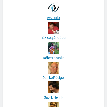
Rév Júlia
Réz Betyár Gábor
Róbert Katalin
Dahlke Rüdiger
Sablik Henrik