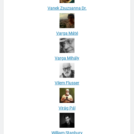
Varga Máté
Varga Mihály
Vilem Flusser
Virág Pál
William Stanbury