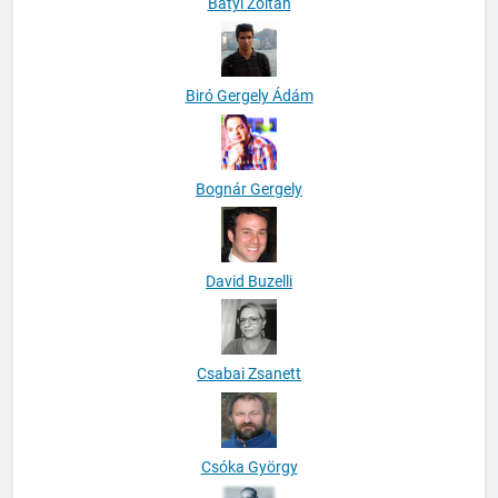
Bátyi Zoltán
Biró Gergely Ádám
Bognár Gergely
David Buzelli
Csabai Zsanett
Csóka György