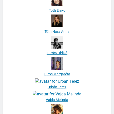
Tóth Enikő
Tóth Nóra Anna
Turóczi Ildikó
Turós Margaréta
Urbán Teréz
Vajda Melinda
Vanek Zsuzsanna Dr.