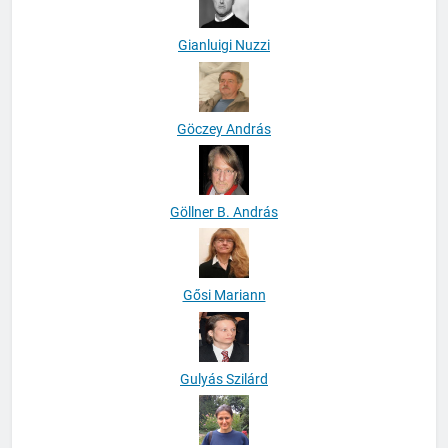
Gianluigi Nuzzi
Göczey András
Göllner B. András
Gősi Mariann
Gulyás Szilárd