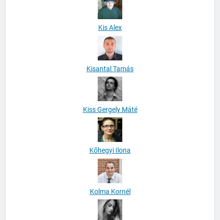
Kis Alex
Kisantal Tamás
Kiss Gergely Máté
Kőhegyi Ilona
Kolma Kornél