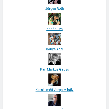
Jürgen Roth
Kádár Elza
Kánya Adél
Karl Markus Gauss
Kecskeméti Varga Mihály