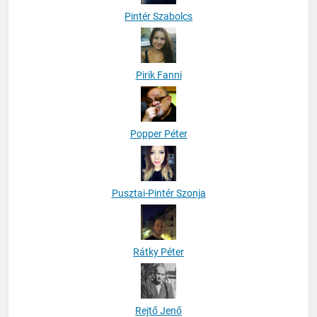
Pintér Szabolcs
Pirik Fanni
Popper Péter
Pusztai-Pintér Szonja
Rátky Péter
Rejtő Jenő