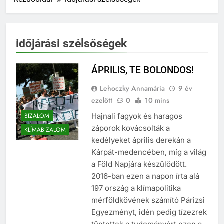
időjárási szélsőségek
ÁPRILIS, TE BOLONDOS!
Lehoczky Annamária
9 év
ezelőtt
0
10 mins
BIZALOM
Hajnali fagyok és haragos
záporok kovácsolták a
KLÍMABIZALOM
kedélyeket április derekán a
Kárpát-medencében, míg a világ
a Föld Napjára készülődött.
2016-ban ezen a napon írta alá
197 ország a klímapolitika
mérföldkövének számító Párizsi
Egyezményt, idén pedig tízezrek