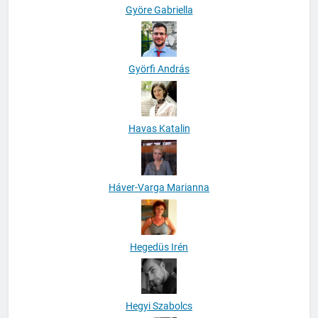
Györe Gabriella
Györfi András
Havas Katalin
Háver-Varga Marianna
Hegedüs Irén
Hegyi Szabolcs