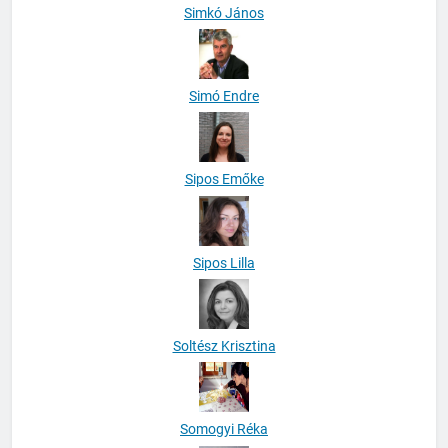
Simkó János
Simó Endre
Sipos Emőke
Sipos Lilla
Soltész Krisztina
Somogyi Réka