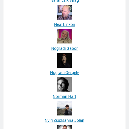
Narancsik Virág
Neal Linkon
Nógrádi Gábor
Nógrádi Gergely
Norman Hart
Nyiri Zsuzsanna Jolán