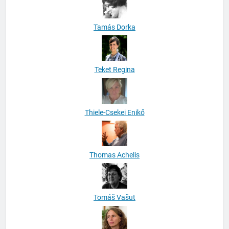
Tamás Dorka
Teket Regina
Thiele-Csekei Enikő
Thomas Achelis
Tomáš Vašut
Tompa Andrea