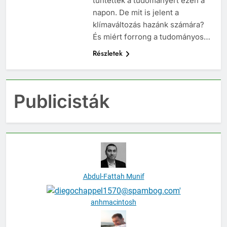
tüntettek a tudományért ezen a
napon. De mit is jelent a
klímaváltozás hazánk számára?
És miért forrong a tudományos…
Részletek
Publicisták
Abdul-Fattah Munif
anhmacintosh