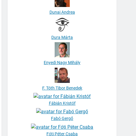
Dunai Andrea
Dura Márta
Enyedi Nagy Mihály
F. Tóth Tibor Benedek
Fábián Kristóf
Fabó Gergő
Fóti Péter Csaba