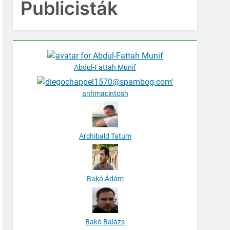
Publicisták
Abdul-Fattah Munif
anhmacintosh
Archibald Tatum
Bakó Ádám
Bakó Balázs