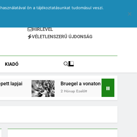
használatával ön a tájékoztatásunkat tudomásul veszi.
HÍRLEVÉL
VÉLETLENSZERŰ ÚJDONSÁG
KIADÓ
Bruegel a vonaton – egy elveszett jegyzetfüzet ki
2 Hónap Ezelőtt