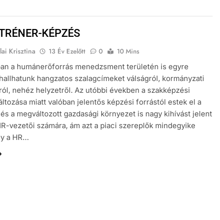
TRÉNER-KÉPZÉS
ai Krisztina
13 Év Ezelőtt
0
10 Mins
ban a humánerőforrás menedzsment területén is egyre
hallhatunk hangzatos szalagcímeket válságról, kormányzati
ól, nehéz helyzetről. Az utóbbi években a szakképzési
áltozása miatt valóban jelentős képzési forrástól estek el a
k és a megváltozott gazdasági környezet is nagy kihívást jelent
R-vezetői számára, ám azt a piaci szereplők mindegyike
gy a HR…