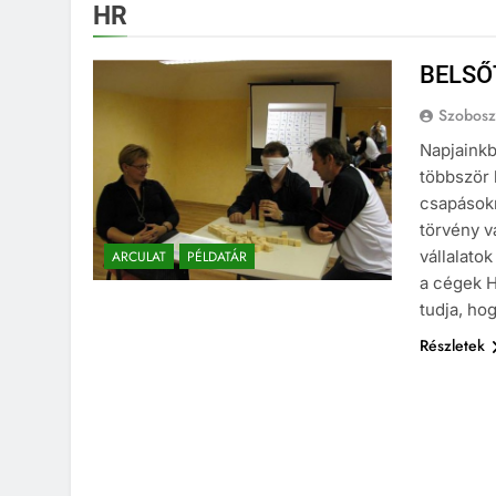
HR
BELSŐ
Szoboszl
Napjaink
többször 
csapásokr
törvény v
vállalato
ARCULAT
PÉLDATÁR
a cégek H
tudja, ho
Részletek