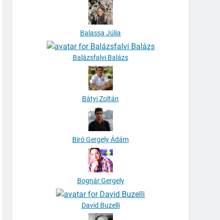
Balassa Júlia
Balázsfalvi Balázs
Bátyi Zoltán
Biró Gergely Ádám
Bognár Gergely
David Buzelli