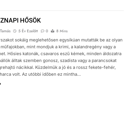
ZNAPI HŐSÖK
 Tamás
5 Év Ezelőtt
0
8 Mins
rszakot sokáig meglehetősen egysíkúan mutatták be az olyan
műfajokban, mint mondjuk a krimi, a kalandregény vagy a
et. Hősies katonák, csavaros eszű kémek, minden áldozatra
nállók álltak szemben gonosz, szadista vagy a parancsokat
rehajtó nácikkal. Küzdelmük a jó és a rossz fekete-fehér,
harca volt. Az utóbbi időben ez mintha…