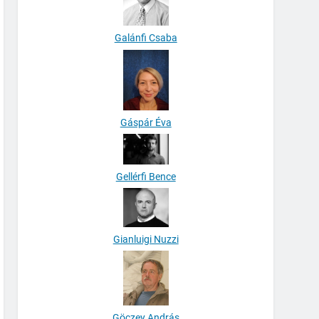
Galánfi Csaba
Gáspár Éva
Gellérfi Bence
Gianluigi Nuzzi
Göczey András