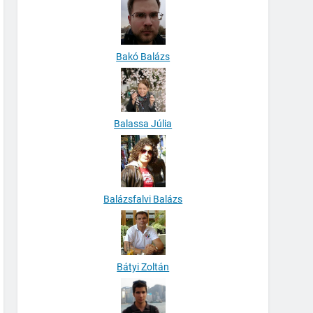
Bakó Balázs
Balassa Júlia
Balázsfalvi Balázs
Bátyi Zoltán