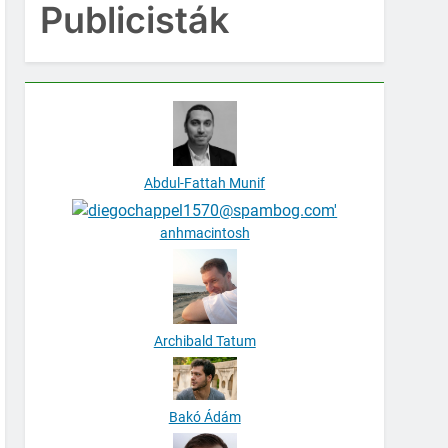
Publicisták
Abdul-Fattah Munif
anhmacintosh
Archibald Tatum
Bakó Ádám