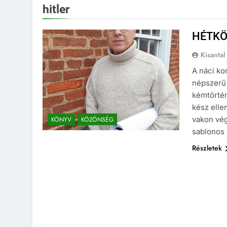
hitler
HÉTKÖ
Kisantal
A náci ko
népszerű 
kémtörtén
kész elle
vakon vég
KÖNYV
KÖZÖNSÉG
sablonos 
Részletek