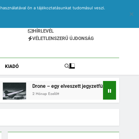
használatával ön a tájékoztatásunkat tudomásul veszi.
HÍRLEVÉL
VÉLETLENSZERŰ ÚJDONSÁG
KIADÓ
Drone – egy elveszett jegyzetfüzet kitépett lapjai
2 Hónap Ezelőtt