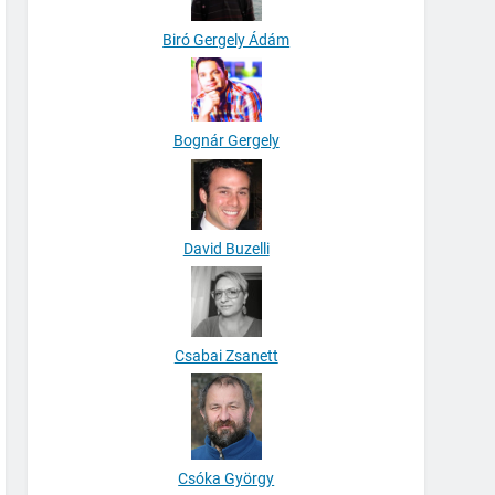
Biró Gergely Ádám
Bognár Gergely
David Buzelli
Csabai Zsanett
Csóka György