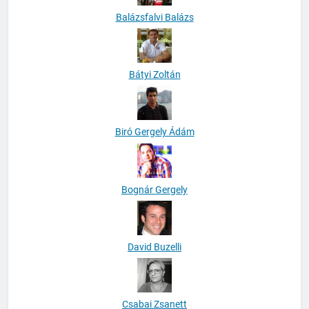
Balázsfalvi Balázs
Bátyi Zoltán
Biró Gergely Ádám
Bognár Gergely
David Buzelli
Csabai Zsanett