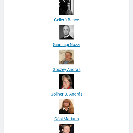
Gellérfi Bence
Gianluigi Nuzzi
Göczey András
Göllner B. András
Gősi Mariann