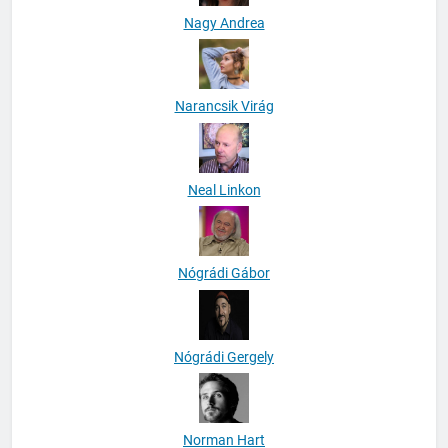
Nagy Andrea
Narancsik Virág
Neal Linkon
Nógrádi Gábor
Nógrádi Gergely
Norman Hart