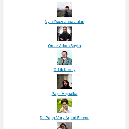
Nyiri Zsuzsanna Jolán
Omar Adam Sayfo
Ottlik Karoly
Pajer Hajnalka
Dr. Papp-Váry Árpád Ferenc