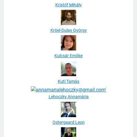
Kristóf Mihály
Kröel-Dulay György
Kulcsár Emőke
Kuti Tamás
Lehoczky Annamária
Ostergaard Leon