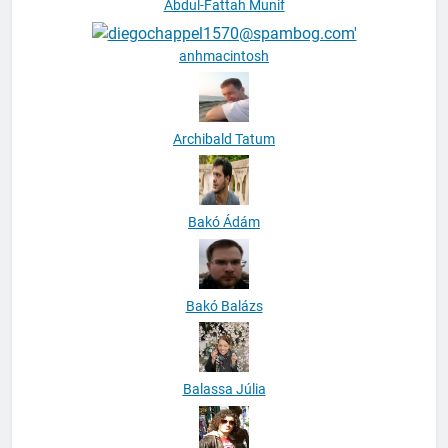
Abdul-Fattah Munif
anhmacintosh
Archibald Tatum
Bakó Ádám
Bakó Balázs
Balassa Júlia