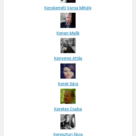
Kecskeméti Varga Mihály
Kenan Malik
Kenyeres Attila
Kerek Sára
Kerekes Csaba
Kereszturi Ákos