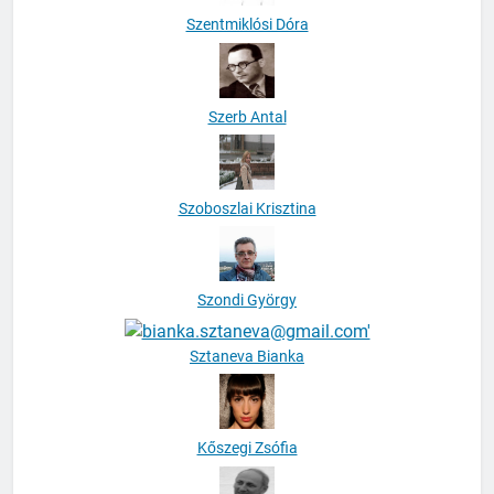
Szentmiklósi Dóra
Szerb Antal
Szoboszlai Krisztina
Szondi György
Sztaneva Bianka
Kőszegi Zsófia