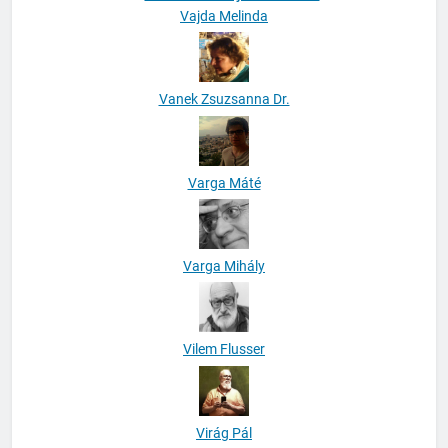
Vajda Melinda
Vanek Zsuzsanna Dr.
Varga Máté
Varga Mihály
Vilem Flusser
Virág Pál