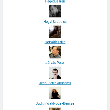
Hegedüs Irén
Hegyi Szabolcs
Horváth Erika
Járvás Péter
Jean Pierre Aussems
Judith Waldvogel-Bencze