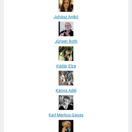
Juhász Anikó
Jürgen Roth
Kádár Elza
Kánya Adél
Karl Markus Gauss