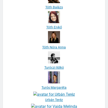
Tóth Balázs
Tóth Enikő
Tóth Nóra Anna
Turóczi Ildikó
Turós Margaréta
Urbán Teréz