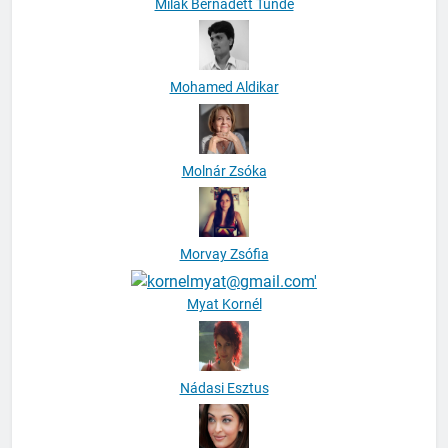
Milák Bernadett Tünde
Mohamed Aldikar
Molnár Zsóka
Morvay Zsófia
Myat Kornél
Nádasi Esztus