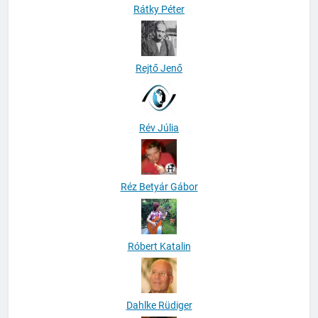
Rátky Péter
Rejtő Jenő
Rév Júlia
Réz Betyár Gábor
Róbert Katalin
Dahlke Rüdiger