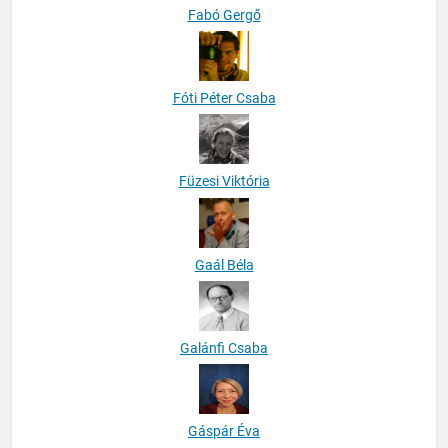
Fabó Gergő
Fóti Péter Csaba
Füzesi Viktória
Gaál Béla
Galánfi Csaba
Gáspár Éva