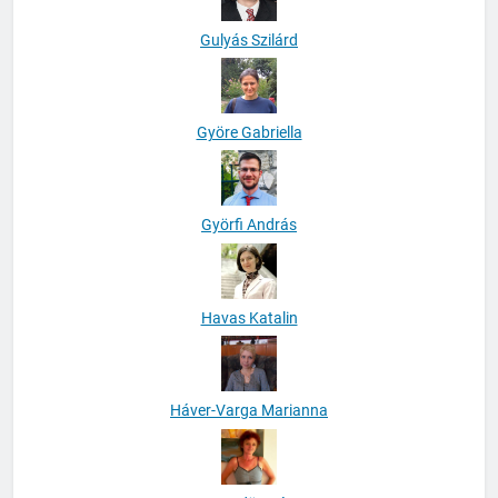
Gulyás Szilárd
Györe Gabriella
Györfi András
Havas Katalin
Háver-Varga Marianna