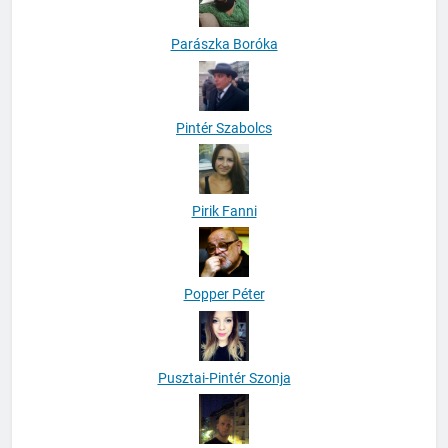
Parászka Boróka
Pintér Szabolcs
Pirik Fanni
Popper Péter
Pusztai-Pintér Szonja