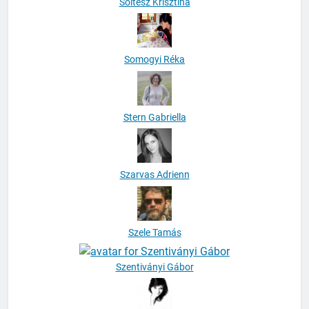
Soltész Krisztina
Somogyi Réka
Stern Gabriella
Szarvas Adrienn
Szele Tamás
Szentiványi Gábor