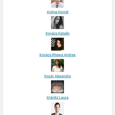
Kolma Kornél
Kovács Katalin
Kovács Rhewa Andrea
Kozár Alexandra
Kránitz Laura