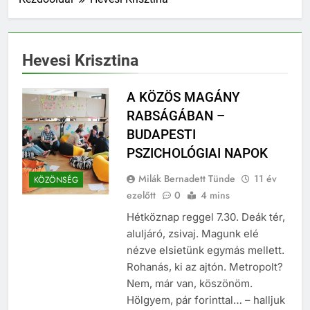
Hevesi Krisztina
A KÖZÖS MAGÁNY
RABSÁGÁBAN –
BUDAPESTI
PSZICHOLÓGIAI NAPOK
Milák Bernadett Tünde
11 év
KÖZÖNSÉG
ezelőtt
0
4 mins
Hétköznap reggel 7.30. Deák tér,
aluljáró, zsivaj. Magunk elé
nézve elsietünk egymás mellett.
Rohanás, ki az ajtón. Metropolt?
Nem, már van, köszönöm.
Hölgyem, pár forinttal… – halljuk