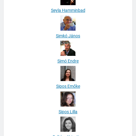
Seyla Hamminbad
Simkó János
Simó Endre
Sipos Emőke
Sipos Lilla