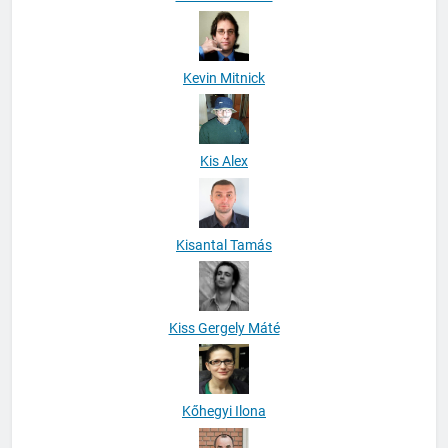
Kevin Mitnick
Kis Alex
Kisantal Tamás
Kiss Gergely Máté
Kőhegyi Ilona