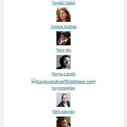
Tomáš Vašut
Tompa Andrea
Tony Wu
Torma László
torytimperley
Tóth Adorján