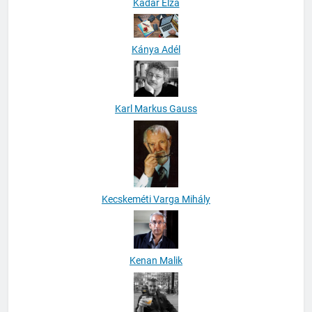
Kádár Elza
Kánya Adél
Karl Markus Gauss
Kecskeméti Varga Mihály
Kenan Malik