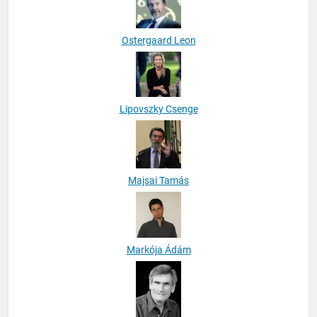
Ostergaard Leon
Lipovszky Csenge
Majsai Tamás
Markója Ádám