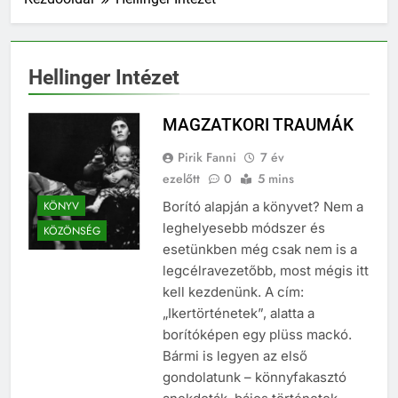
Hellinger Intézet
MAGZATKORI TRAUMÁK
Pirik Fanni
7 év
ezelőtt
0
5 mins
KÖNYV
Borító alapján a könyvet? Nem a
leghelyesebb módszer és
KÖZÖNSÉG
esetünkben még csak nem is a
legcélravezetőbb, most mégis itt
kell kezdenünk. A cím:
„Ikertörténetek”, alatta a
borítóképen egy plüss mackó.
Bármi is legyen az első
gondolatunk – könnyfakasztó