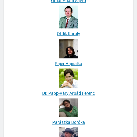
Omar Adam Sayfo
Ottlik Karoly
Pajer Hajnalka
Dr. Papp-Váry Árpád Ferenc
Parászka Boróka