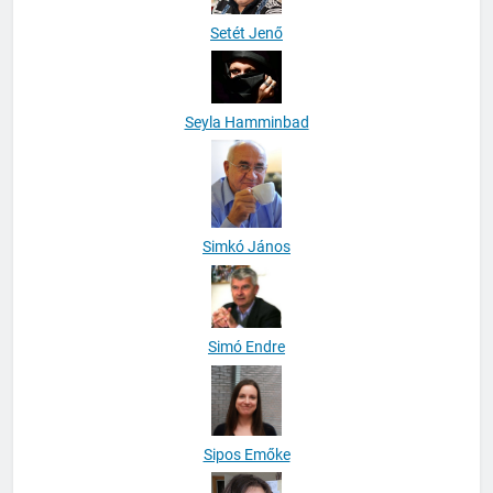
Setét Jenő
Seyla Hamminbad
Simkó János
Simó Endre
Sipos Emőke