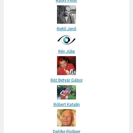
Rátky Péter
Rejtő Jenő
Rév Júlia
Réz Betyár Gábor
Róbert Katalin
Dahlke Rüdiger