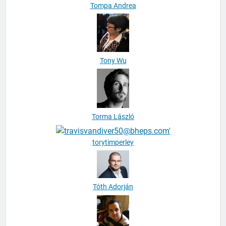
Tompa Andrea
Tony Wu
Torma László
torytimperley
Tóth Adorján