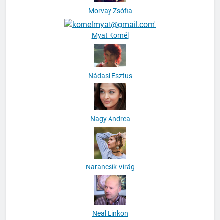
Morvay Zsófia
Myat Kornél
Nádasi Esztus
Nagy Andrea
Narancsik Virág
Neal Linkon