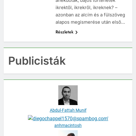
anekdoták, bájos történetek
ikrektől, ikrekről, ikreknek? –
azonban az alcím és a fülszöveg
alapos megismerése után első…
Részletek
Publicisták
Abdul-Fattah Munif
anhmacintosh