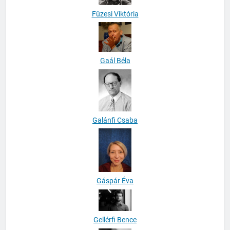
Füzesi Viktória
Gaál Béla
Galánfi Csaba
Gáspár Éva
Gellérfi Bence