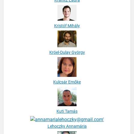
Kristóf Mihály
Kröel-Dulay György
Kulcsár Emőke
Kuti Tamás
Lehoczky Annamária