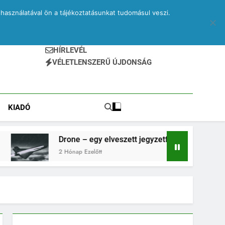
használatával ön a tájékoztatásunkat tudomásul veszi.
HÍRLEVÉL
VÉLETLENSZERŰ ÚJDONSÁG
KIADÓ
Drone – egy elveszett jegyzetfüzet kitépett lapjai
2 Hónap Ezelőtt