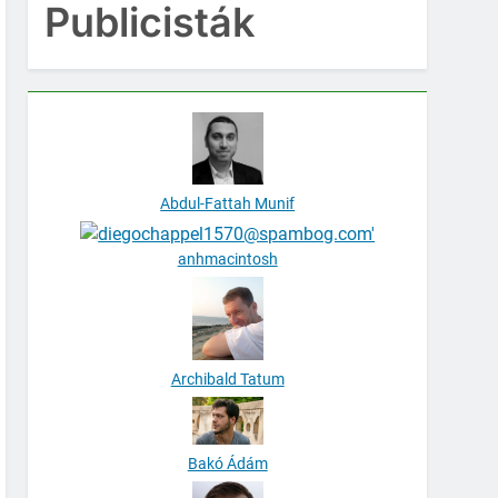
Publicisták
Abdul-Fattah Munif
anhmacintosh
Archibald Tatum
Bakó Ádám