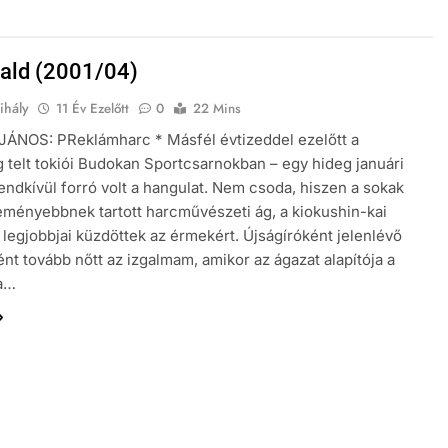
ald (2001/04)
ihály
11 Év Ezelőtt
0
22 Mins
JÁNOS: PReklámharc * Másfél évtizeddel ezelőtt a
g telt tokiói Budokan Sportcsarnokban – egy hideg januári
endkívül forró volt a hangulat. Nem csoda, hiszen a sokak
keményebbnek tartott harcművészeti ág, a kiokushin-kai
 legjobbjai küzdöttek az érmekért. Újságíróként jelenlévő
ént tovább nőtt az izgalmam, amikor az ágazat alapítója a
a…