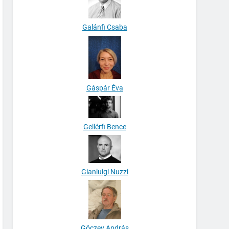
Galánfi Csaba
Gáspár Éva
Gellérfi Bence
Gianluigi Nuzzi
Göczey András