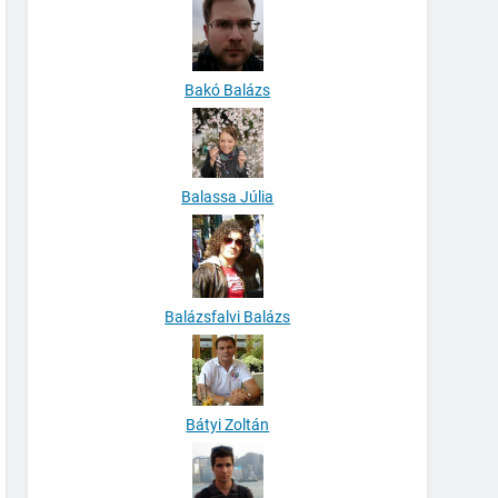
Bakó Balázs
Balassa Júlia
Balázsfalvi Balázs
Bátyi Zoltán