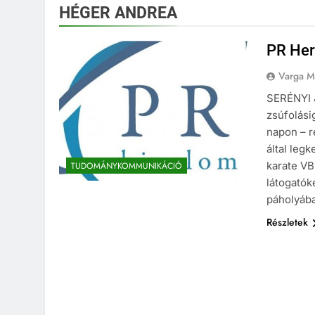
HÉGER ANDREA
PR Her
Varga M
SERÉNYI 
zsúfolási
napon – r
által leg
karate VB
TUDOMÁNYKOMMUNIKÁCIÓ
látogatók
páholyáb
Részletek