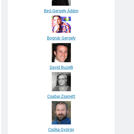
Biró Gergely Ádám
Bognár Gergely
David Buzelli
Csabai Zsanett
Csóka György