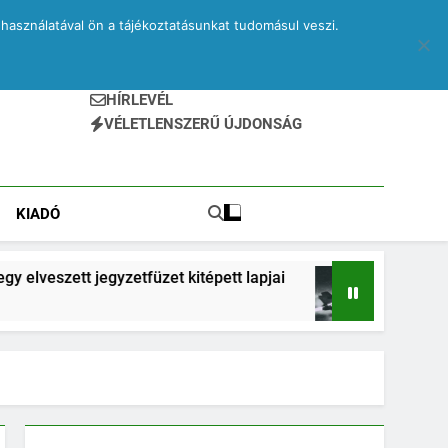
használatával ön a tájékoztatásunkat tudomásul veszi.
HÍRLEVÉL
VÉLETLENSZERŰ ÚJDONSÁG
KIADÓ
egyzetfüzet kitépett lapjai
Drone – egy elvesze
2 Hónap Ezelőtt