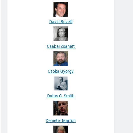
David Buzelli
Csabai Zsanett
Csóka György
Datus C. Smith
Demeter Márton