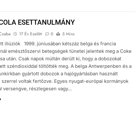
COLA ESETTANULMÁNY
 Csaba
17 Év Ezelőtt
0
5 Mins
tt illúziók 1999. júniusában kétszáz belga és francia
nál emésztőszervi betegségek tünetei jelentek meg a Coke
sa után. Csak napok múltán derült ki, hogy a dobozokat
tt széndioxiddal töltötték meg. A belga Antwerpenben és a
unkirkban gyártott dobozok a hajógyártásban használt
szerrel voltak fertőzve. Egyes nyugat-európai kormányok
l versengve, részlegesen vagy…