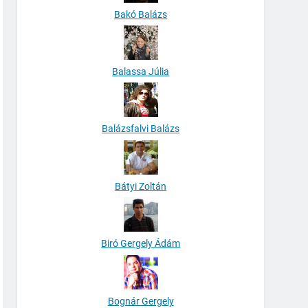
Bakó Balázs
Balassa Júlia
Balázsfalvi Balázs
Bátyi Zoltán
Biró Gergely Ádám
Bognár Gergely