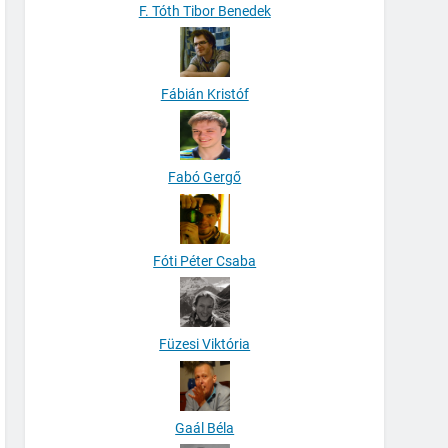
F. Tóth Tibor Benedek
Fábián Kristóf
Fabó Gergő
Fóti Péter Csaba
Füzesi Viktória
Gaál Béla