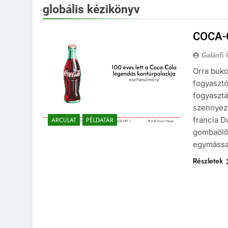
globális kézikönyv
COCA-
Galánfi
Orra buko
fogyasztó
fogyasztá
szennyeze
francia D
ARCULAT
PÉLDATÁR
gombaölő 
egymássa
Részletek