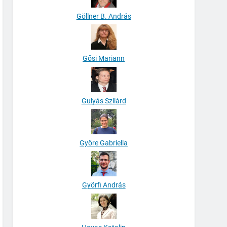
Göllner B. András
Gősi Mariann
Gulyás Szilárd
Györe Gabriella
Györfi András