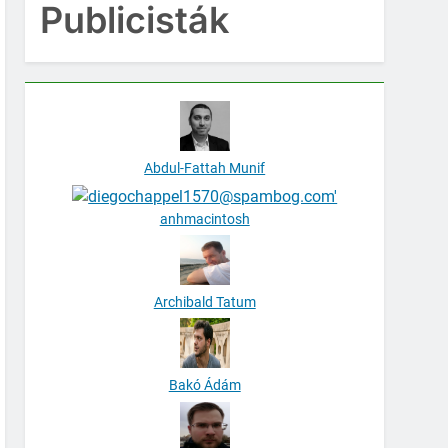
Publicisták
Abdul-Fattah Munif
anhmacintosh
Archibald Tatum
Bakó Ádám