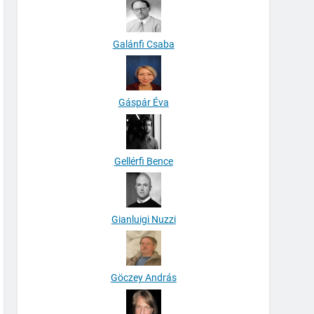
Galánfi Csaba
Gáspár Éva
Gellérfi Bence
Gianluigi Nuzzi
Göczey András