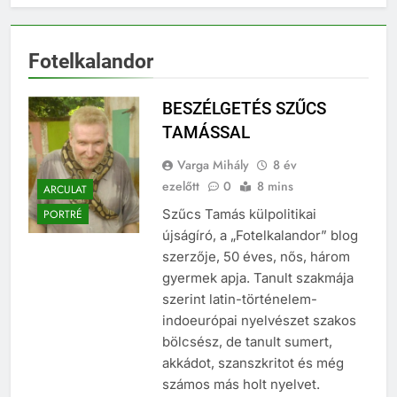
Fotelkalandor
BESZÉLGETÉS SZŰCS
TAMÁSSAL
Varga Mihály
8 év
ezelőtt
0
8 mins
ARCULAT
Szűcs Tamás külpolitikai
PORTRÉ
újságíró, a „Fotelkalandor” blog
szerzője, 50 éves, nős, három
gyermek apja. Tanult szakmája
szerint latin-történelem-
indoeurópai nyelvészet szakos
bölcsész, de tanult sumert,
akkádot, szanszkritot és még