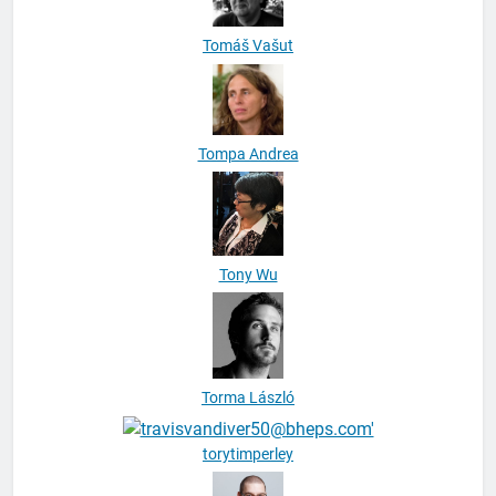
Tomáš Vašut
Tompa Andrea
Tony Wu
Torma László
torytimperley