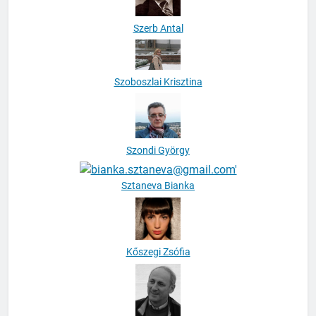
Szerb Antal
Szoboszlai Krisztina
Szondi György
Sztaneva Bianka
Kőszegi Zsófia
Tábori György