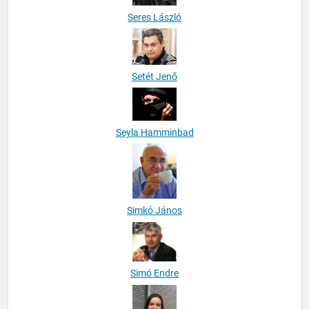
Seres László
Setét Jenő
Seyla Hamminbad
Simkó János
Simó Endre