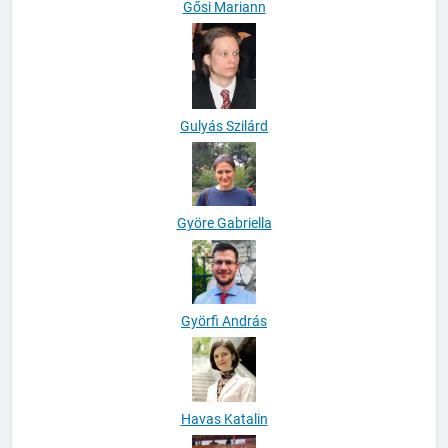
Gősi Mariann
Gulyás Szilárd
Györe Gabriella
Györfi András
Havas Katalin