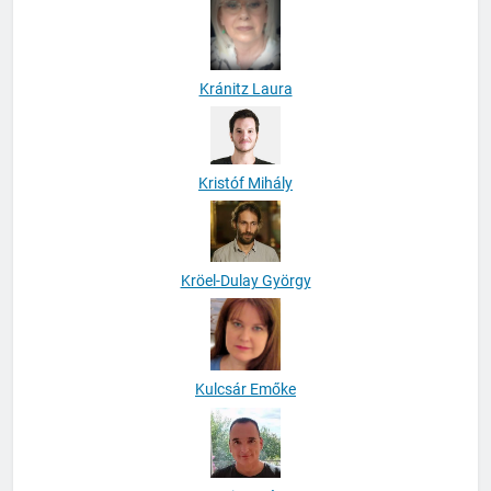
Kránitz Laura
Kristóf Mihály
Kröel-Dulay György
Kulcsár Emőke