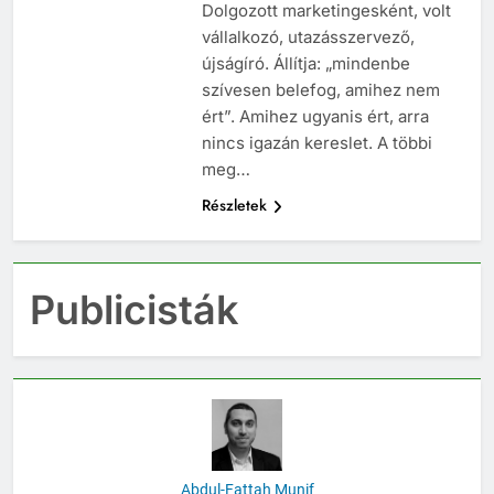
számos más holt nyelvet.
Dolgozott marketingesként, volt
vállalkozó, utazásszervező,
újságíró. Állítja: „mindenbe
szívesen belefog, amihez nem
ért”. Amihez ugyanis ért, arra
nincs igazán kereslet. A többi
meg…
Részletek
Publicisták