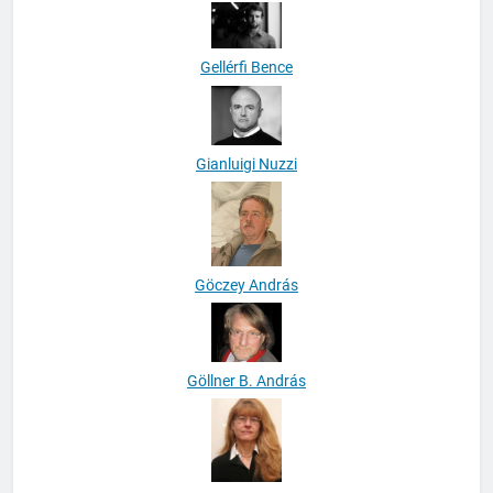
Gáspár Éva
Gellérfi Bence
Gianluigi Nuzzi
Göczey András
Göllner B. András