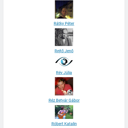
Pusztai-Pintér Szonja
Rátky Péter
Rejtő Jenő
Rév Júlia
Réz Betyár Gábor