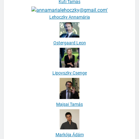
Kuti Tamás
Lehoczky Annamária
Ostergaard Leon
Lipovszky Csenge
Majsai Tamás