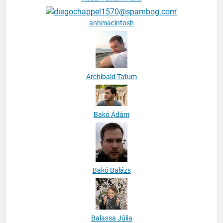
Abdul-Fattah Munif
anhmacintosh
Archibald Tatum
Bakó Ádám
Bakó Balázs