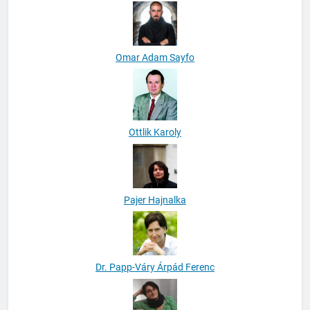
Nyiri Zsuzsanna Jolán
Omar Adam Sayfo
Ottlik Karoly
Pajer Hajnalka
Dr. Papp-Váry Árpád Ferenc