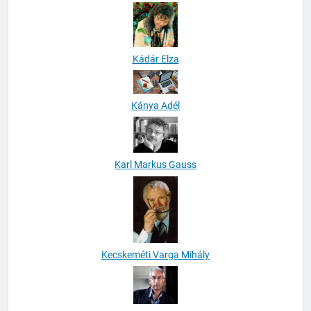
Jürgen Roth
Kádár Elza
Kánya Adél
Karl Markus Gauss
Kecskeméti Varga Mihály