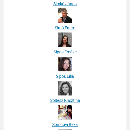
Simkó János
Simó Endre
Sipos Emőke
Sipos Lilla
Soltész Krisztina
Somogyi Réka