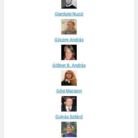
Gianluigi Nuzzi
Göczey András
Göllner B. András
Gősi Mariann
Gulyás Szilárd