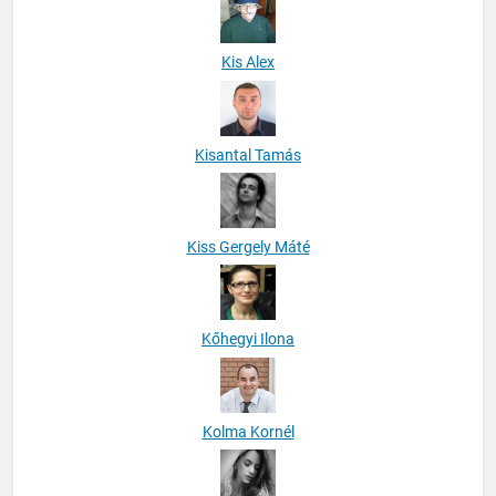
Kis Alex
Kisantal Tamás
Kiss Gergely Máté
Kőhegyi Ilona
Kolma Kornél