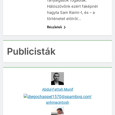
fanyalgások fogadták.
Hálószövőnk ezért faképnél
hagyta Sam Raimi-t, és – a
történetet elölről…
Részletek
Publicisták
Abdul-Fattah Munif
anhmacintosh