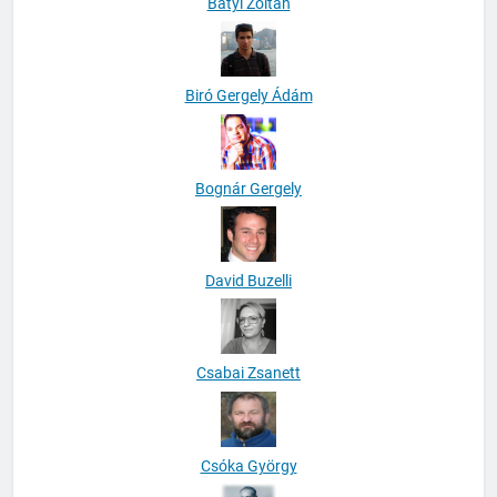
Bátyi Zoltán
Biró Gergely Ádám
Bognár Gergely
David Buzelli
Csabai Zsanett
Csóka György