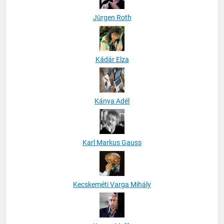
Jürgen Roth
Kádár Elza
Kánya Adél
Karl Markus Gauss
Kecskeméti Varga Mihály