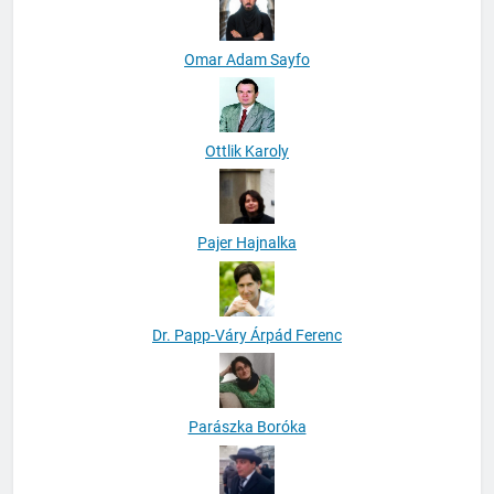
Omar Adam Sayfo
Ottlik Karoly
Pajer Hajnalka
Dr. Papp-Váry Árpád Ferenc
Parászka Boróka