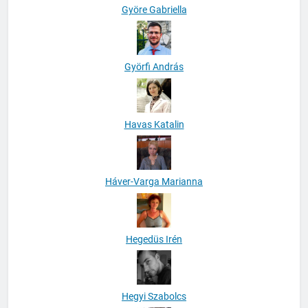
Györe Gabriella
Györfi András
Havas Katalin
Háver-Varga Marianna
Hegedüs Irén
Hegyi Szabolcs