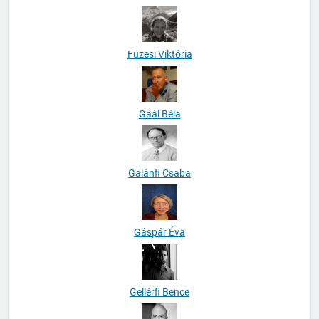
Füzesi Viktória
Gaál Béla
Galánfi Csaba
Gáspár Éva
Gellérfi Bence