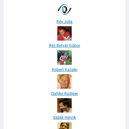
Rév Júlia
Réz Betyár Gábor
Róbert Katalin
Dahlke Rüdiger
Sablik Henrik