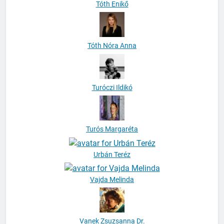
Tóth Enikő
Tóth Nóra Anna
Turóczi Ildikó
Turós Margaréta
Urbán Teréz
Vajda Melinda
Vanek Zsuzsanna Dr.