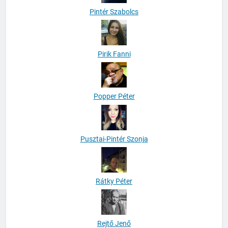
Pintér Szabolcs
Pirik Fanni
Popper Péter
Pusztai-Pintér Szonja
Rátky Péter
Rejtő Jenő