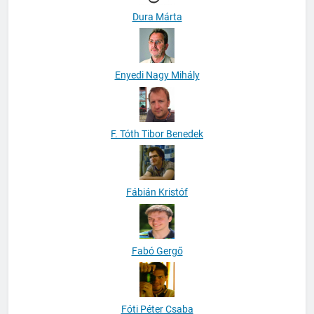
Dura Márta
Enyedi Nagy Mihály
F. Tóth Tibor Benedek
Fábián Kristóf
Fabó Gergő
Fóti Péter Csaba