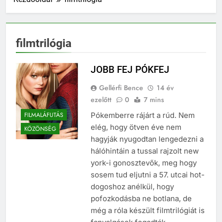
filmtrilógia
JOBB FEJ PÓKFEJ
Gellérfi Bence
14 év
ezelőtt
0
7 mins
FILMALÁFUTÁS
Pókemberre rájárt a rúd. Nem
elég, hogy ötven éve nem
KÖZÖNSÉG
hagyják nyugodtan lengedezni a
hálóhintáin a tussal rajzolt new
york-i gonosztevők, meg hogy
sosem tud eljutni a 57. utcai hot-
dogoshoz anélkül, hogy
pofozkodásba ne botlana, de
még a róla készült filmtrilógiát is