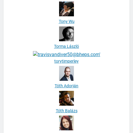
Tony Wu
Torma László
torytimperley
Tóth Adorján
Tóth Balázs