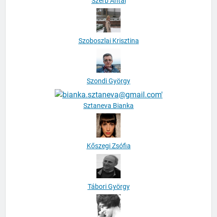
Szerb Antal
Szoboszlai Krisztina
Szondi György
Sztaneva Bianka
Kőszegi Zsófia
Tábori György