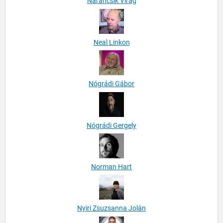
Narancsik Virág
Neal Linkon
Nógrádi Gábor
Nógrádi Gergely
Norman Hart
Nyiri Zsuzsanna Jolán