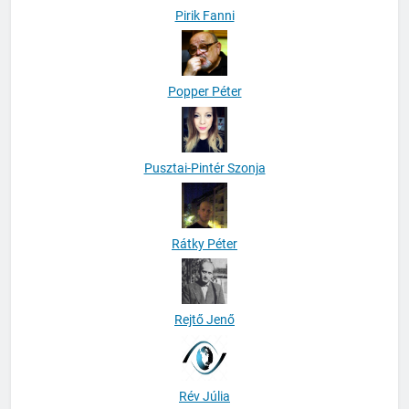
Pirik Fanni
Popper Péter
Pusztai-Pintér Szonja
Rátky Péter
Rejtő Jenő
Rév Júlia