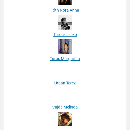
Tóth Nóra Anna
Turóczi Ildikó
Turós Margaréta
Urbán Teréz
Vajda Melinda