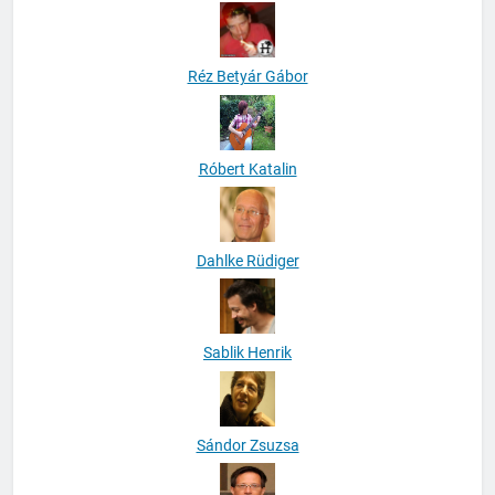
Réz Betyár Gábor
Róbert Katalin
Dahlke Rüdiger
Sablik Henrik
Sándor Zsuzsa