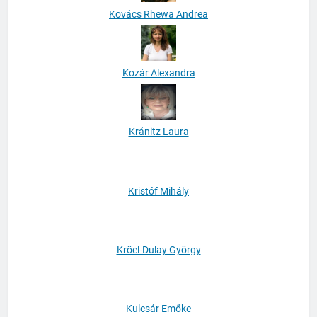
Kovács Rhewa Andrea
Kozár Alexandra
Kránitz Laura
Kristóf Mihály
Kröel-Dulay György
Kulcsár Emőke