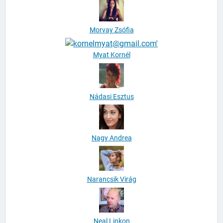
Morvay Zsófia
Myat Kornél
Nádasi Esztus
Nagy Andrea
Narancsik Virág
Neal Linkon