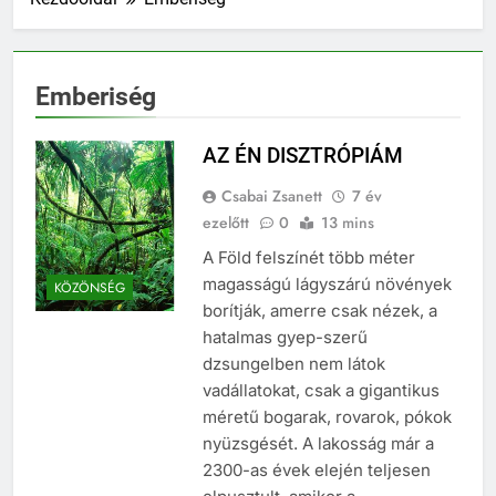
Emberiség
AZ ÉN DISZTRÓPIÁM
Csabai Zsanett
7 év
ezelőtt
0
13 mins
A Föld felszínét több méter
magasságú lágyszárú növények
KÖZÖNSÉG
borítják, amerre csak nézek, a
hatalmas gyep-szerű
dzsungelben nem látok
vadállatokat, csak a gigantikus
méretű bogarak, rovarok, pókok
nyüzsgését. A lakosság már a
2300-as évek elején teljesen