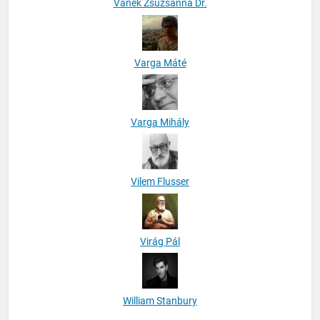
Vanek Zsuzsanna Dr.
Varga Máté
Varga Mihály
Vilem Flusser
Virág Pál
William Stanbury