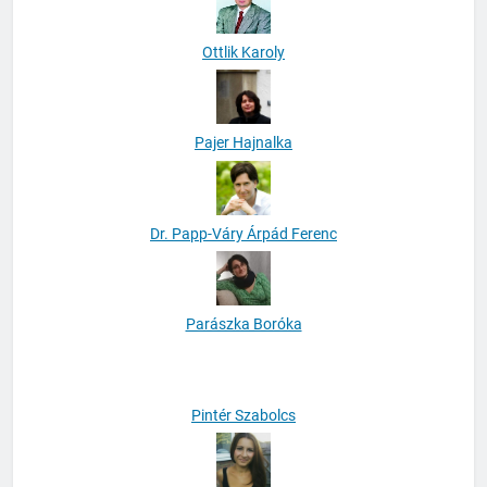
Ottlik Karoly
Pajer Hajnalka
Dr. Papp-Váry Árpád Ferenc
Parászka Boróka
Pintér Szabolcs