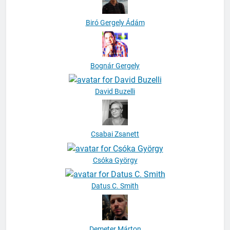
Biró Gergely Ádám
Bognár Gergely
David Buzelli
Csabai Zsanett
Csóka György
Datus C. Smith
Demeter Márton