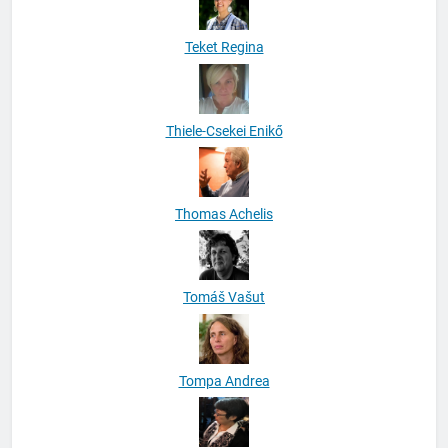
Teket Regina
Thiele-Csekei Enikő
Thomas Achelis
Tomáš Vašut
Tompa Andrea