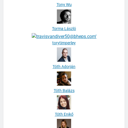
Tony Wu
Torma László
torytimperley
Tóth Adorján
Tóth Balázs
Tóth Enikő