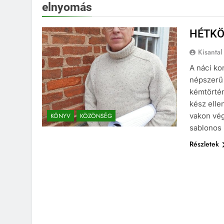
elnyomás
HÉTKÖ
Kisantal
A náci ko
népszerű 
kémtörtén
kész elle
vakon vég
KÖNYV
KÖZÖNSÉG
sablonos 
Részletek