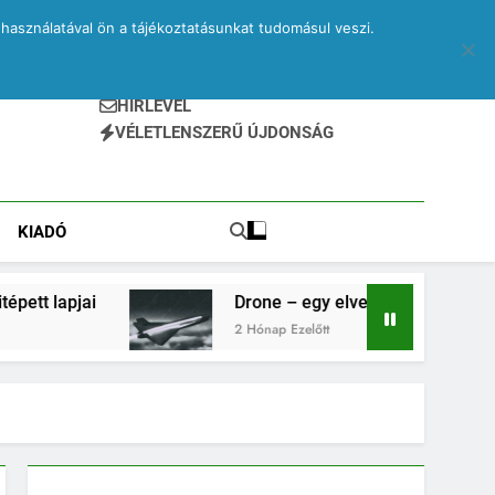
használatával ön a tájékoztatásunkat tudomásul veszi.
HÍRLEVÉL
VÉLETLENSZERŰ ÚJDONSÁG
KIADÓ
Drone – egy elveszett jegyzetfüzet kitépett lap
2 Hónap Ezelőtt