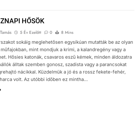
ZNAPI HŐSÖK
 Tamás
5 Év Ezelőtt
0
8 Mins
rszakot sokáig meglehetősen egysíkúan mutatták be az olyan
műfajokban, mint mondjuk a krimi, a kalandregény vagy a
et. Hősies katonák, csavaros eszű kémek, minden áldozatra
nállók álltak szemben gonosz, szadista vagy a parancsokat
rehajtó nácikkal. Küzdelmük a jó és a rossz fekete-fehér,
harca volt. Az utóbbi időben ez mintha…