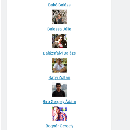
Bakó Balázs
Balassa Júlia
Balázsfalvi Balázs
Bátyi Zoltán
Biró Gergely Ádám
Bognár Gergely