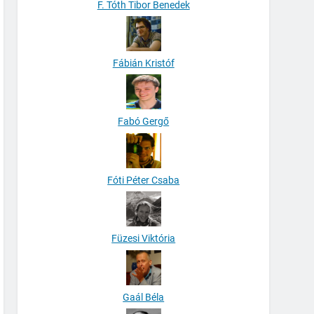
F. Tóth Tibor Benedek
Fábián Kristóf
Fabó Gergő
Fóti Péter Csaba
Füzesi Viktória
Gaál Béla