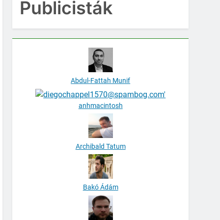
Publicisták
Abdul-Fattah Munif
anhmacintosh
Archibald Tatum
Bakó Ádám