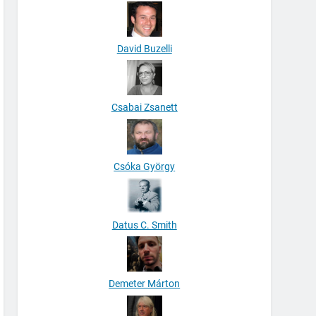
David Buzelli
Csabai Zsanett
Csóka György
Datus C. Smith
Demeter Márton