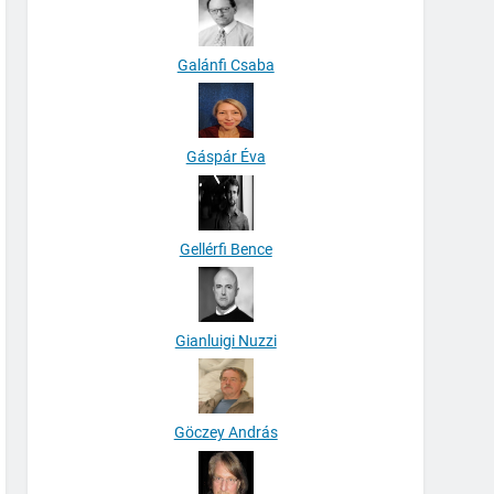
Galánfi Csaba
Gáspár Éva
Gellérfi Bence
Gianluigi Nuzzi
Göczey András