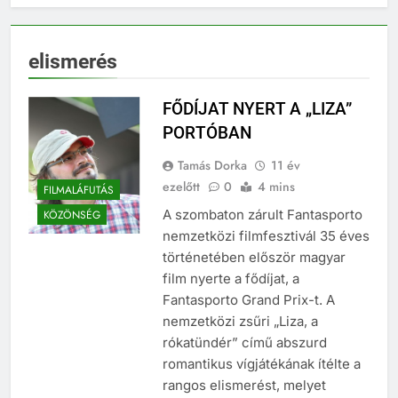
elismerés
FŐDÍJAT NYERT A „LIZA”
PORTÓBAN
Tamás Dorka
11 év
ezelőtt
0
4 mins
FILMALÁFUTÁS
A szombaton zárult Fantasporto
KÖZÖNSÉG
nemzetközi filmfesztivál 35 éves
történetében először magyar
film nyerte a fődíjat, a
Fantasporto Grand Prix-t. A
nemzetközi zsűri „Liza, a
rókatündér” című abszurd
romantikus vígjátékának ítélte a
rangos elismerést, melyet