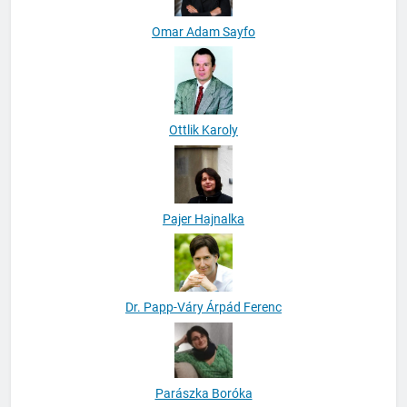
Omar Adam Sayfo
Ottlik Karoly
Pajer Hajnalka
Dr. Papp-Váry Árpád Ferenc
Parászka Boróka