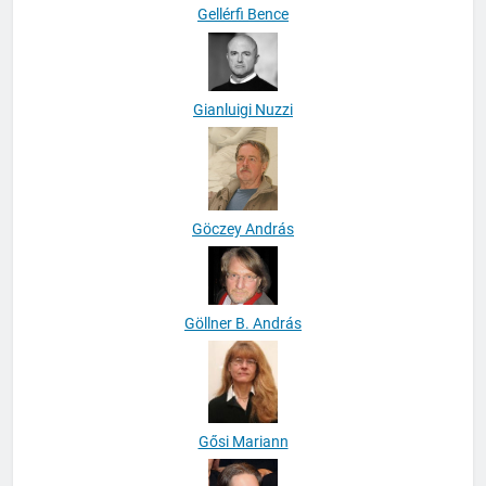
Gellérfi Bence
Gianluigi Nuzzi
Göczey András
Göllner B. András
Gősi Mariann