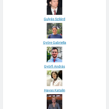
Gulyás Szilárd
Györe Gabriella
Györfi András
Havas Katalin