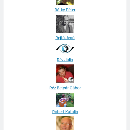
Rátky Péter
Rejtő Jenő
Rév Júlia
Réz Betyár Gábor
Róbert Katalin