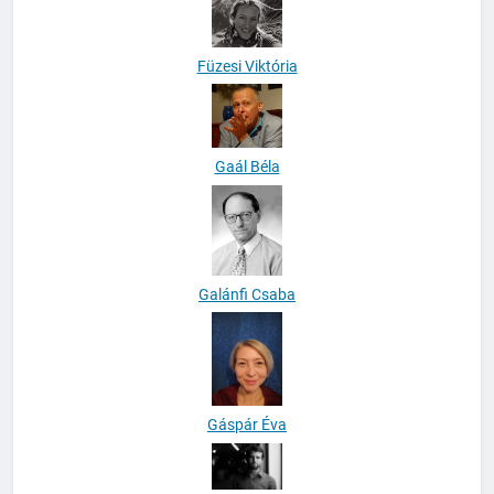
Füzesi Viktória
Gaál Béla
Galánfi Csaba
Gáspár Éva