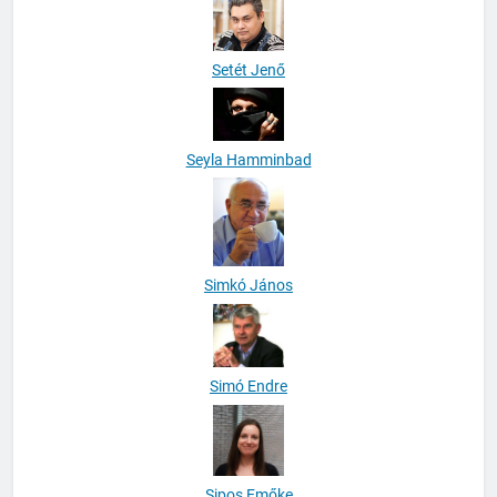
Setét Jenő
Seyla Hamminbad
Simkó János
Simó Endre
Sipos Emőke