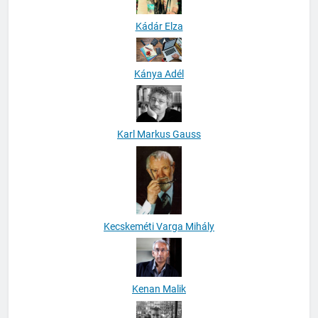
Kádár Elza
Kánya Adél
Karl Markus Gauss
Kecskeméti Varga Mihály
Kenan Malik