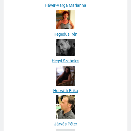
Háver-Varga Marianna
Hegedüs Irén
Hegyi Szabolcs
Horváth Erika
Járvás Péter