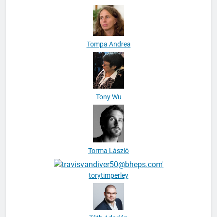
Tompa Andrea
Tony Wu
Torma László
torytimperley
Tóth Adorján