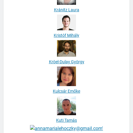
Kránitz Laura
Kristóf Mihály
Kröel-Dulay György
Kulcsár Emőke
Kuti Tamás