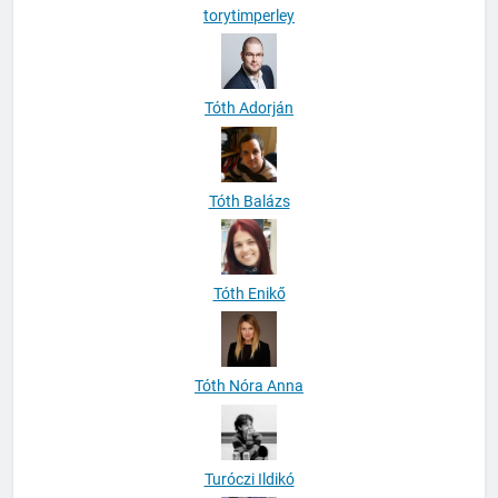
torytimperley
Tóth Adorján
Tóth Balázs
Tóth Enikő
Tóth Nóra Anna
Turóczi Ildikó