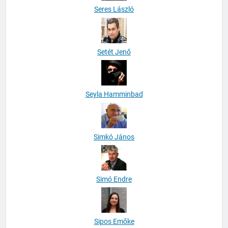
Seres László
Setét Jenő
Seyla Hamminbad
Simkó János
Simó Endre
Sipos Emőke