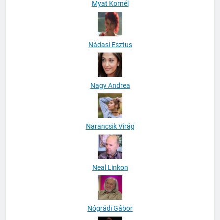
Myat Kornél
Nádasi Esztus
Nagy Andrea
Narancsik Virág
Neal Linkon
Nógrádi Gábor