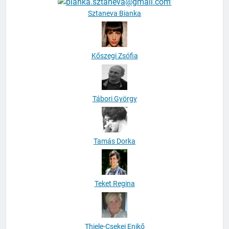
Sztaneva Bianka
Kőszegi Zsófia
Tábori György
Tamás Dorka
Teket Regina
Thiele-Csekei Enikő