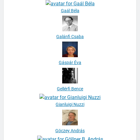
Gaál Béla
Galánfi Csaba
Gáspár Éva
Gellérfi Bence
Gianluigi Nuzzi
Göczey András