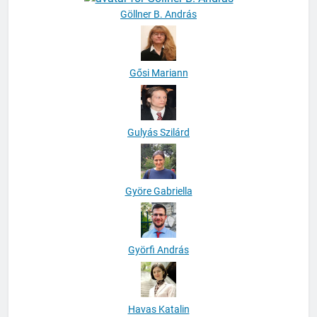
Göllner B. András
Gősi Mariann
Gulyás Szilárd
Györe Gabriella
Györfi András
Havas Katalin