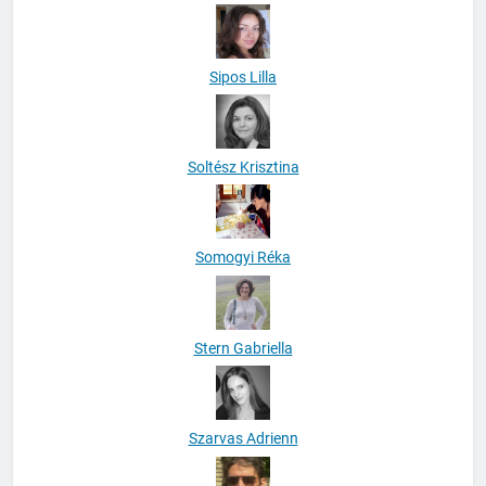
Sipos Lilla
Soltész Krisztina
Somogyi Réka
Stern Gabriella
Szarvas Adrienn