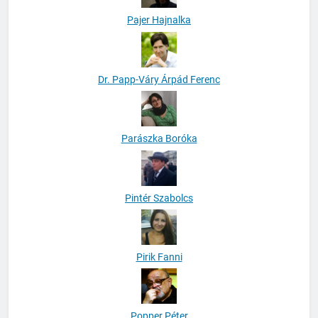
Pajer Hajnalka
Dr. Papp-Váry Árpád Ferenc
Parászka Boróka
Pintér Szabolcs
Pirik Fanni
Popper Péter