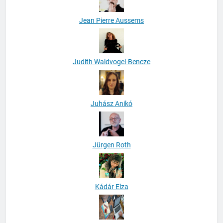
Jean Pierre Aussems
Judith Waldvogel-Bencze
Juhász Anikó
Jürgen Roth
Kádár Elza