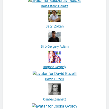
Balázsfalvi Balázs
Bátyi Zoltán
Biró Gergely Ádám
Bognár Gergely
David Buzelli
Csabai Zsanett