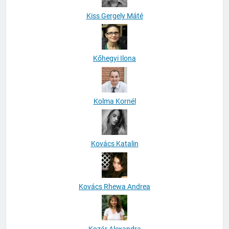
Kiss Gergely Máté
Kőhegyi Ilona
Kolma Kornél
Kovács Katalin
Kovács Rhewa Andrea
Kozár Alexandra