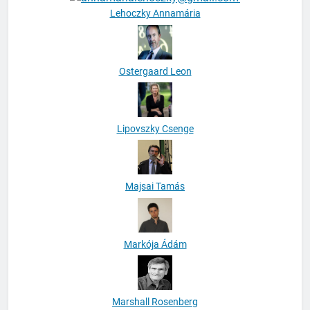
Lehoczky Annamária
Ostergaard Leon
Lipovszky Csenge
Majsai Tamás
Markója Ádám
Marshall Rosenberg