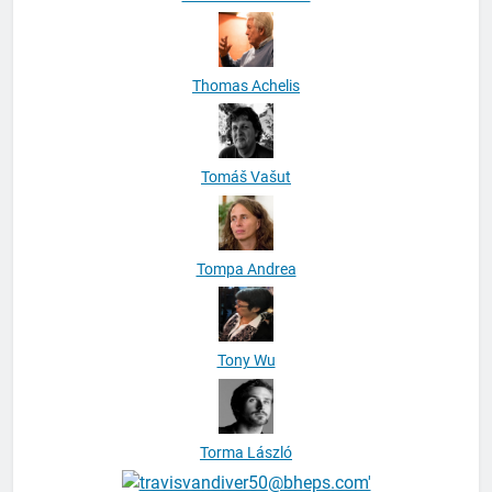
Thomas Achelis
Tomáš Vašut
Tompa Andrea
Tony Wu
Torma László