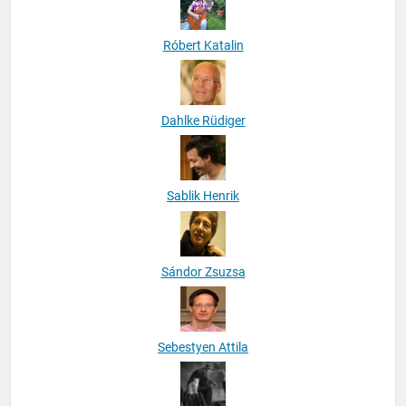
Róbert Katalin
Dahlke Rüdiger
Sablik Henrik
Sándor Zsuzsa
Sebestyen Attila