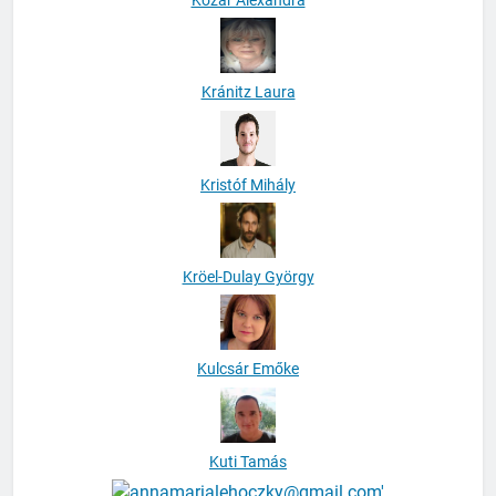
Kránitz Laura
Kristóf Mihály
Kröel-Dulay György
Kulcsár Emőke
Kuti Tamás