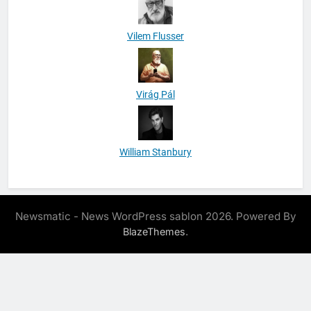
Vilem Flusser
Virág Pál
William Stanbury
Newsmatic - News WordPress sablon 2026. Powered By
.
BlazeThemes