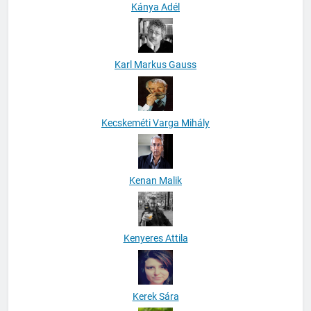
Kánya Adél
Karl Markus Gauss
Kecskeméti Varga Mihály
Kenan Malik
Kenyeres Attila
Kerek Sára