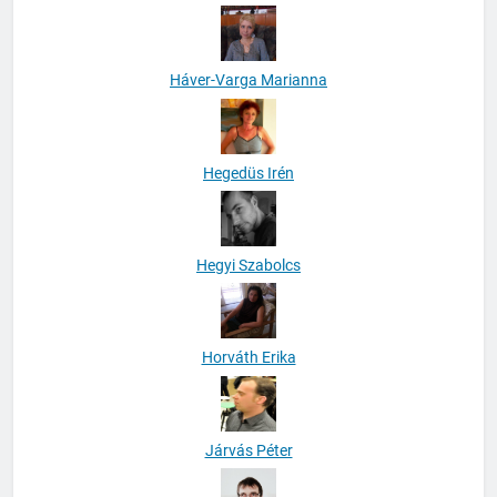
Háver-Varga Marianna
Hegedüs Irén
Hegyi Szabolcs
Horváth Erika
Járvás Péter