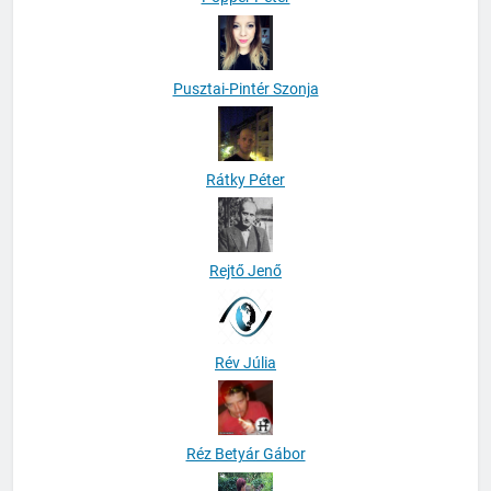
Pusztai-Pintér Szonja
Rátky Péter
Rejtő Jenő
Rév Júlia
Réz Betyár Gábor