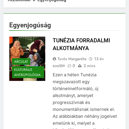
Egyenjogúság
TUNÉZIA FORRADALMI
ALKOTMÁNYA
Turós Margaréta
13 év
ARCULAT
ezelőtt
0
2 mins
KULTURÁLIS
Ezen a héten Tunézia
ANTROPOLÓGIA
megszavazott egy
történelmetformáló, új
alkotmányt, amelyet
progresszívnak és
monumentálisnak ismernek el.
Az alábbiakban néhány jogelvet
emelünk ki, melyet a